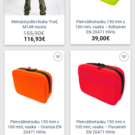
Metsästysliivi Nuka-Trail,
Pienvälinetasku 150 mm x
M148 musta
100 mm, vaaka – Keltainen
EN 20471 HiVis
155,90
€
39,00
€
116,93
€
Tällä
tuotteella
on
useampi
Add to
Add to
muunnelma.
wishlist
wishlist
Voit
tehdä
valinnat
tuotteen
sivulla.
Pienvälinetasku 150 mm x
Pienvälinetasku 150 mm x
100 mm, vaaka – Oranssi EN
100 mm, vaaka – Punainen
20471 HiVis
EN 20471 HiVis