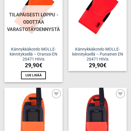
TILAPÄISESTI LOPPU -
ODOTTAA
VARASTOTÄYDENNYSTÄ
Kännykkäkotelo MOLLE-
Kännykkäkotelo MOLLE-
kiinnityksellä – Oranssi EN
kiinnityksellä – Punainen EN
20471 HiVis
20471 HiVis
29,90
€
29,90
€
LUE LISÄÄ
Add to
Add to
wishlist
wishlist