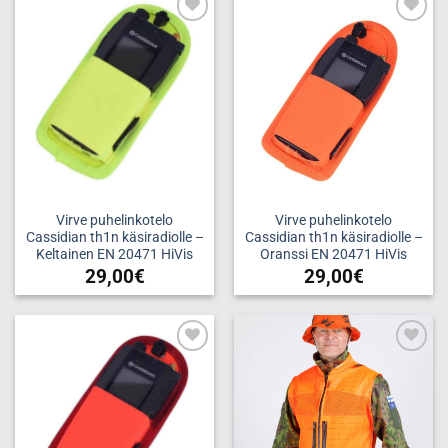
Add to
Add to
wishlist
wishlist
Virve puhelinkotelo
Virve puhelinkotelo
Cassidian th1n käsiradiolle –
Cassidian th1n käsiradiolle –
Keltainen EN 20471 HiVis
Oranssi EN 20471 HiVis
29,00
€
29,00
€
Add to
Add to
wishlist
wishlist