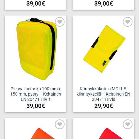
39,00
€
39,00
€
Add to
Add to
wishlist
wishlist
Pienvälinetasku 100 mm x
Kännykkäkotelo MOLLE-
150 mm, pysty – Keltainen
kiinnityksellä – Keltainen EN
EN 20471 HiVis
20471 HiVis
39,00
€
29,90
€
Add to
Add to
wishlist
wishlist