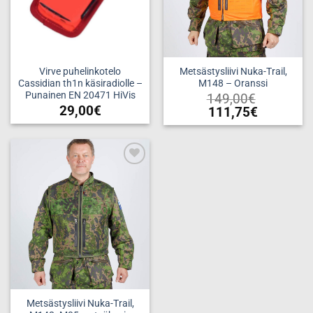
Virve puhelinkotelo
Metsästysliivi Nuka-Trail,
Cassidian th1n käsiradiolle –
M148 – Oranssi
Punainen EN 20471 HiVis
149,00
€
29,00
€
111,75
€
Tällä
tuotteella
on
useampi
Add to
muunnelma.
wishlist
Voit
tehdä
valinnat
tuotteen
sivulla.
Metsästysliivi Nuka-Trail,