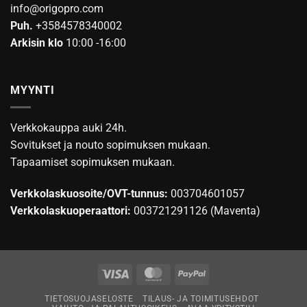
info@origopro.com
Puh.
+3584578340002
Arkisin klo
10:00 -16:00
MYYNTI
Verkkokauppa auki 24h.
Sovitukset ja nouto sopimuksen mukaan.
Tapaamiset sopimuksen mukaan.
Verkkolaskuosoite/OVT-tunnus:
003704601057
Verkkolaskuoperaattori:
003721291126 (Maventa)
Visa
MasterCard
PayPal
TIETOSUOJASELOSTE
TILAUS- JA TOIMITUSEHDOT