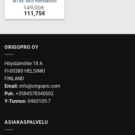
M148- M05 metsäkuvio
149,00
€
111,75
€
Tällä
tuotteella
on
useampi
muunnelma.
ORIGOPRO OY
Voit
tehdä
Höyläämötie 18 A
valinnat
tuotteen
FI-00380 HELSINKI
sivulla.
FINLAND
Email:
info@origopro.com
Puh.
+3584578340002
Y-Tunnus:
0460105-7
ASIAKASPALVELU