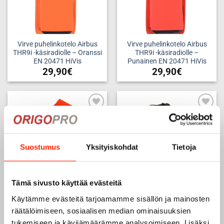
Virve puhelinkotelo Airbus
Virve puhelinkotelo Airbus
THR9i -käsiradiolle – Oranssi
THR9i -käsiradiolle –
EN 20471 HiVis
Punainen EN 20471 HiVis
29,90
€
29,90
€
Add to
Add to
wishlist
wishlist
Suostumus
Yksityiskohdat
Tietoja
TILAPÄISESTI LOPPU -
ODOTTAA
VARASTOTÄYDENNYSTÄ
Tämä sivusto käyttää evästeitä
Käytämme evästeitä tarjoamamme sisällön ja mainosten
Tutkapuhelinkotelo Nuka-
Pienvälinetasku 145 mm x
räätälöimiseen, sosiaalisen median ominaisuuksien
Trail, MOLLE- kiinnityksellä,
180 mm, pysty – Keltainen
tukemiseen ja kävijämäärämme analysoimiseen. Lisäksi