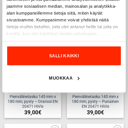
oranssi
EN 20471 HiVis
jaamme sosiaalisen median, mainosalan ja analytiikka-
34,53
€
25,90
€
39,00
€
alan kumppaneillemme tietoja siitä, miten käytät
LUE LISÄÄ
sivustoamme. Kumppanimme voivat yhdistää näitä
tietoja muihin tietoihin, joita olet antanut heille tai joita on
kerätty, kun olet käyttänyt heidän palvelujaan.
Add to
Add to
wishlist
wishlist
SALLI KAIKKI
MUOKKAA
Pienvälinetasku 145 mm x
Pienvälinetasku 145 mm x
180 mm, pysty – Oranssi EN
180 mm, pysty – Punainen
20471 HiVis
EN 20471 HiVis
39,00
€
39,00
€