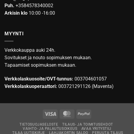
Puh.
+3584578340002
Arkisin klo
10:00 -16:00
MYYNTI
Verkkokauppa auki 24h.
Sovitukset ja nouto sopimuksen mukaan.
Tapaamiset sopimuksen mukaan.
Verkkolaskuosoite/OVT-tunnus:
003704601057
Verkkolaskuoperaattori:
003721291126 (Maventa)
Visa
MasterCard
PayPal
TIETOSUOJASELOSTE
TILAUS- JA TOIMITUSEHDOT
VAIHTO- JA PALAUTUSOIKEUS
AVAA YRITYSTILI
TILAA UUTISKIRJE
LAHJAKORTIN SALDO
PERUUTA TILAUS