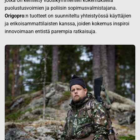
jotka on kehitetty vuosikymmenten kokemuksella
puolustusvoimien ja poliisin sopimusvalmistajana.
Origopro
:n tuotteet on suunniteltu yhteistyössä käyttäjien
ja erikoisammattilaisten kanssa, joiden kokemus inspiroi
innovoimaan entistä parempia ratkaisuja.