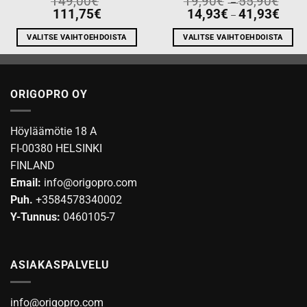
149,00
€
19,90
€
55,90
€
–
range
Price
111,75
€
14,93
€
41,93
€
–
19,90
range:
throu
14,93
55,90
throu
VALITSE VAIHTOEHDOISTA
VALITSE VAIHTOEHDOISTA
41,93
Tällä
Tällä
tuotteella
tuotteella
on
on
ORIGOPRO OY
useampi
useampi
muunnelma.
muunnelma.
Voit
Voit
Höyläämötie 18 A
tehdä
tehdä
FI-00380 HELSINKI
valinnat
valinnat
FINLAND
tuotteen
tuotteen
Email:
info@origopro.com
sivulla.
sivulla.
Puh.
+3584578340002
Y-Tunnus:
0460105-7
ASIAKASPALVELU
info@origopro.com