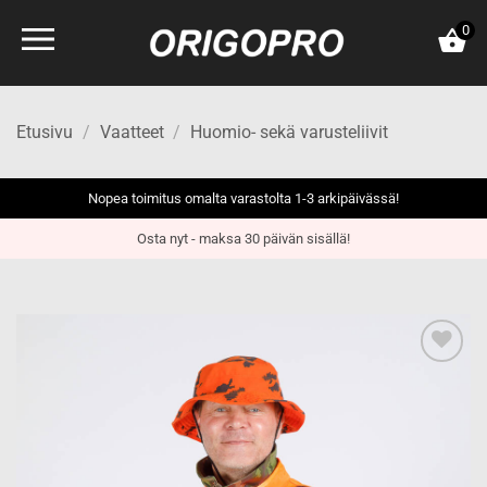
Skip
0
to
content
Etusivu
/
Vaatteet
/
Huomio- sekä varusteliivit
Nopea toimitus omalta varastolta 1-3 arkipäivässä!
Osta nyt - maksa 30 päivän sisällä!
Add to
wishlist