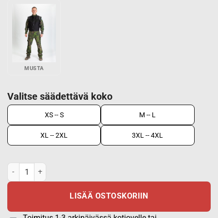
MUSTA
Valitse säädettävä koko
XS -- S
M -- L
XL -- 2XL
3XL -- 4XL
Metsästysliivi Nuka-Trail, M148 - Oranssi määrä
LISÄÄ OSTOSKORIIN
Toimitus 1-3 arkipäivässä kotiovelle tai