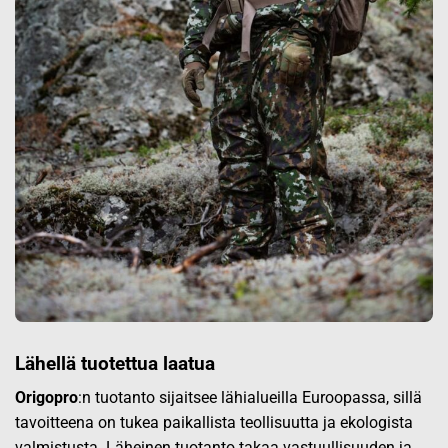
Lähellä tuotettua laatua
Origopro
:n tuotanto sijaitsee lähialueilla Euroopassa, sillä
tavoitteena on tukea paikallista teollisuutta ja ekologista
valmistusta. Läheinen tuotanto takaa vastuullisuuden ja