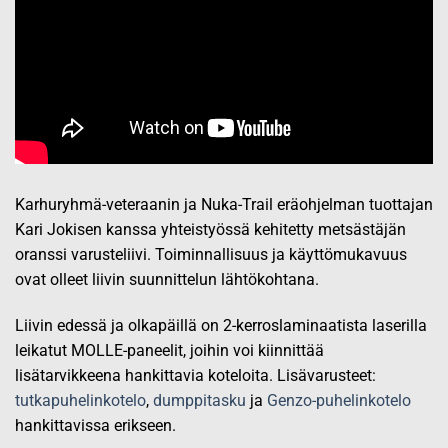
Karhuryhmä-veteraanin ja Nuka-Trail eräohjelman tuottajan
Kari Jokisen kanssa yhteistyössä kehitetty metsästäjän
oranssi varusteliivi.
Toiminnallisuus ja käyttömukavuus
ovat
olleet
liivin suunnittelun lähtökohtana.
Liivin edessä ja olkapäillä on 2-kerroslaminaatista laserilla
leikatut
MOLLE-
paneelit,
joihin voi
kiinnittää
lisätarvikkeena
hankittavia koteloita. Lisävarusteet:
tutkapuhelinkotelo
,
dumppitasku
ja
Genzo-puhelinkotelo
hankittavissa erikseen.