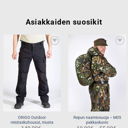
Asiakkaiden suosikit
Add to
Add to
wishlist
wishlist
ORIGO Outdoor
Repun naamiosuoja – M05
reisitaskuhousut, musta
pakkaskuvio
Price