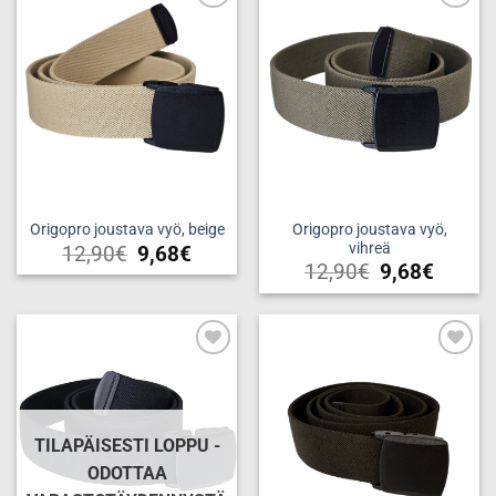
useampi
muunnelma.
Add to
Add to
muunnelma.
wishlist
wishlist
Voit
Voit
tehdä
tehdä
valinnat
valinnat
tuotteen
tuotteen
sivulla.
sivulla.
Origopro joustava vyö,
Origopro joustava vyö, beige
vihreä
12,90
€
9,68
€
12,90
€
9,68
€
Add to
Add to
wishlist
wishlist
TILAPÄISESTI LOPPU -
ODOTTAA