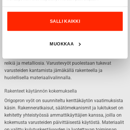
35,00
€
35,00
€
26,25
€
26,25
€
Tällä
Tällä
tuotteella
tuotteella
SALLI KAIKKI
Vyöt ja varustevyöt kovaan käyttöön
on
on
useampi
useampi
Origopron vyöt ja varustevyöt on kehitetty vaativiin
muunnelma.
muunnelma.
tilanteisiin. Mallistossa on tarjolla sekä joustavia
MUOKKAA
Voit
Voit
housuvöitä että kestämään rakennettuja varustevöitä.
tehdä
tehdä
Joustovyöt pitävät housut paikoillaan joustavasti ilman
valinnat
valinnat
reikiä ja metalliosia. Varustevyöt puolestaan tukevat
tuotteen
tuotteen
sivulla.
sivulla.
varusteiden kantamista jämäkällä rakenteella ja
huolellisella materiaalivalinnalla.
Rakenteet käytännön kokemuksella
Origopron vyöt on suunniteltu kenttäkäytön vaatimuksista
käsin. Rakenneratkaisut, säätömekanismit ja lukitukset on
kehitetty yhteistyössä ammattikäyttäjien kanssa, joilla on
kokemusta varusteiden päivittäisestä käytöstä. Materiaalit
on valittu kulutuskestävyyden ja luotettavan toiminnan