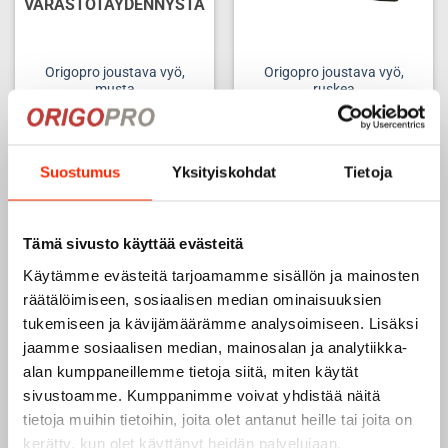
VARASTOTÄYDENNYSTÄ
Origopro joustava vyö,
Origopro joustava vyö,
musta
ruskea
12,90
€
9,68
€
12,90
€
9,68
€
LUE LISÄÄ
Suostumus
Yksityiskohdat
Tietoja
Add to
Add to
Tämä sivusto käyttää evästeitä
wishlist
wishlist
Käytämme evästeitä tarjoamamme sisällön ja mainosten
räätälöimiseen, sosiaalisen median ominaisuuksien
tukemiseen ja kävijämäärämme analysoimiseen. Lisäksi
jaamme sosiaalisen median, mainosalan ja analytiikka-
alan kumppaneillemme tietoja siitä, miten käytät
sivustoamme. Kumppanimme voivat yhdistää näitä
tietoja muihin tietoihin, joita olet antanut heille tai joita on
SA-miehistövyö 45mm,
SA-miehistövyö, 45mm,
nahka – Ruskea
nahka – Musta
kerätty, kun olet käyttänyt heidän palvelujaan.