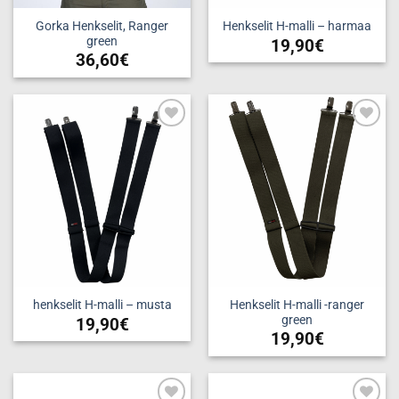
Gorka Henkselit, Ranger
Henkselit H-malli – harmaa
green
19,90
€
36,60
€
Tällä
tuotteella
on
useampi
muunnelma.
Add to
Add to
wishlist
wishlist
Voit
tehdä
valinnat
tuotteen
sivulla.
Henkselit H-malli -ranger
henkselit H-malli – musta
green
19,90
€
19,90
€
Tällä
Tällä
tuotteella
tuotteella
on
on
useampi