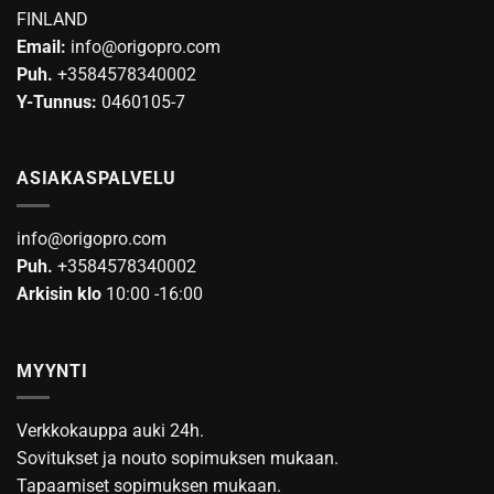
FINLAND
Email:
info@origopro.com
Puh.
+3584578340002
Y-Tunnus:
0460105-7
ASIAKASPALVELU
info@origopro.com
Puh.
+3584578340002
Arkisin klo
10:00 -16:00
MYYNTI
Verkkokauppa auki 24h.
Sovitukset ja nouto sopimuksen mukaan.
Tapaamiset sopimuksen mukaan.