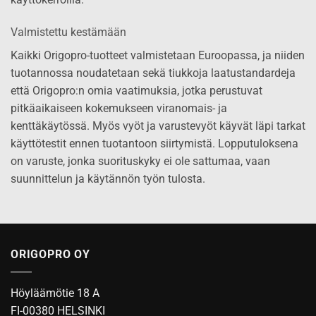
Valmistettu kestämään
Kaikki Origopro-tuotteet valmistetaan Euroopassa, ja niiden
tuotannossa noudatetaan sekä tiukkoja laatustandardeja
että Origopro:n omia vaatimuksia, jotka perustuvat
pitkäaikaiseen kokemukseen viranomais- ja
kenttäkäytössä. Myös vyöt ja varustevyöt käyvät läpi tarkat
käyttötestit ennen tuotantoon siirtymistä. Lopputuloksena
on varuste, jonka suorituskyky ei ole sattumaa, vaan
suunnittelun ja käytännön työn tulosta.
ORIGOPRO OY
Höyläämötie 18 A
FI-00380 HELSINKI