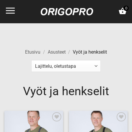
Skip
0
to
content
Etusivu
/
Asusteet
/
Vyöt ja henkselit
Vyöt ja henkselit
Add to
Add to
wishlist
wishlist