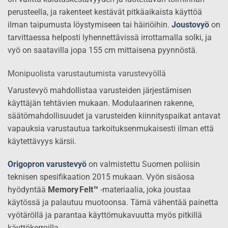
perusteella, ja rakenteet kestävät pitkäaikaista käyttöä
ilman taipumusta löystymiseen tai häiriöihin.
Joustovyö
on
tarvittaessa helposti lyhennettävissä irrottamalla solki, ja
vyö on saatavilla jopa 155 cm mittaisena pyynnöstä.
Monipuolista varustautumista varustevyöllä
Varustevyö mahdollistaa varusteiden järjestämisen
käyttäjän tehtävien mukaan. Modulaarinen rakenne,
säätömahdollisuudet ja varusteiden kiinnityspaikat antavat
vapauksia varustautua tarkoituksenmukaisesti ilman että
käytettävyys kärsii.
Origopron varustevyö
on valmistettu Suomen poliisin
teknisen spesifikaation 2015 mukaan. Vyön sisäosa
hyödyntää
Memory Felt™
-materiaalia, joka joustaa
käytössä ja palautuu muotoonsa. Tämä vähentää painetta
vyötäröllä ja parantaa käyttömukavuutta myös pitkillä
käyttökerroilla.