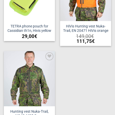
TETRA phone pouch for
HiVis Hunting vest Nuka-
Cassidian th1n, Hivis yellow
Trail, EN 20471 HiVis orange
29,00
€
149,00
€
111,75
€
This
product
has
multiple
Add to
variants.
wishlist
The
options
may
be
chosen
on
the
product
Hunting vest Nuka-Trail,