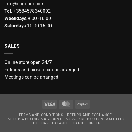
info@origopro.com
Tel.
+3584578340002
Weekdays
9:00 -16:00
Saturdays
10:00-16:00
SALES
Online store open 24/7
Fittings and pickup can be arranged.
Meetings can be arranged.
Visa
MasterCard
PayPal
TERMS AND CONDITIONS
RETURN AND EXCHANGE
SET UP A BUSINESS ACCOUNT
SUBSCRIBE TO OUR NEWSLETTER
GIFTCARD BALANCE
CANCEL ORDER