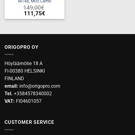
M148, M05 Camo
page
149,00
€
111,75
€
This
product
has
multiple
variants.
ORIGOPRO OY
The
options
Höyläämötie 18 A
may
be
FI-00380 HELSINKI
chosen
FINLAND
on
email:
info@origopro.com
the
Tel.
+3584578340002
product
VAT:
FI04601057
page
CUSTOMER SERVICE