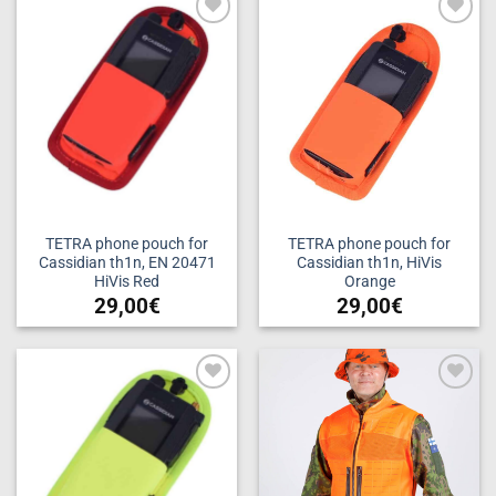
Add to
Add to
wishlist
wishlist
TETRA phone pouch for
TETRA phone pouch for
Cassidian th1n, EN 20471
Cassidian th1n, HiVis
HiVis Red
Orange
29,00
€
29,00
€
Add to
Add to
wishlist
wishlist