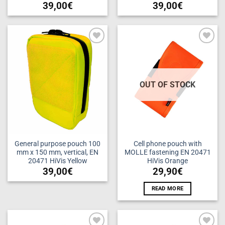
39,00
€
39,00
€
Add to
Add to
wishlist
wishlist
OUT OF STOCK
General purpose pouch 100
Cell phone pouch with
mm x 150 mm, vertical, EN
MOLLE fastening EN 20471
20471 HiVis Yellow
HiVis Orange
39,00
€
29,90
€
READ MORE