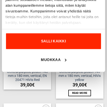
orange
34,53
€
25,90
€
alan kumppaneillemme tietoja siitä, miten käytät
39,00
€
sivustoamme. Kumppanimme voivat yhdistää näitä
tietoja muihin tietoihin, joita olet antanut heille tai joita on
kerätty, kun olet käyttänyt heidän palvelujaan.
Add to
Add to
wishlist
wishlist
SALLI KAIKKI
OUT OF STOCK
MUOKKAA
General purpose pouch 145
General purpose pouch 145
mm x 180 mm, vertical, EN
mm x 180 mm, vertical, HiVis
20471 HiVis Red
yellow
39,00
€
39,00
€
READ MORE