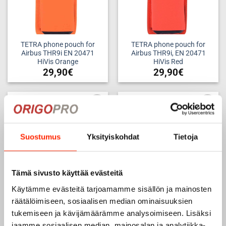
TETRA phone pouch for
TETRA phone pouch for
Airbus THR9i EN 20471
Airbus THR9i, EN 20471
HiVis Orange
HiVis Red
29,90
€
29,90
€
Add to
Add to
wishlist
wishlist
Suostumus
Yksityiskohdat
Tietoja
Tämä sivusto käyttää evästeitä
Käytämme evästeitä tarjoamamme sisällön ja mainosten
räätälöimiseen, sosiaalisen median ominaisuuksien
Radar phone Nuka-Trail with
General purpose pouch 145
tukemiseen ja kävijämäärämme analysoimiseen. Lisäksi
MOLLE fastenings, orange
mm x 180 mm, vertical HiVis
jaamme sosiaalisen median, mainosalan ja analytiikka-