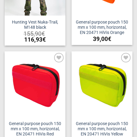
Hunting Vest Nuka-Trail,
General purpose pouch 150
M148 black
mm x 100 mm, horizontal,
EN 20471 HiVis Orange
155,90
€
39,00
€
116,93
€
This
product
has
multiple
Add to
Add to
variants.
wishlist
wishlist
The
options
may
be
chosen
on
the
product
General purpose pouch 150
General purpose pouch 150
mm x 100 mm, horizontal,
mm x 100 mm, horizontal,
page
EN 20471 HiVis Red
EN 20471 HiVis Yellow