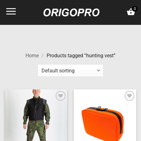
Skip
0
to
content
Home
/
Products tagged “hunting vest”
Add to
Add to
wishlist
wishlist