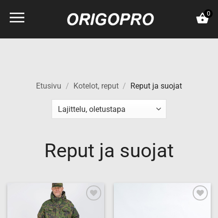
Skip
0
to
content
Etusivu
/
Kotelot, reput
/
Reput ja suojat
Reput ja suojat
Add to
Add to
wishlist
wishlist