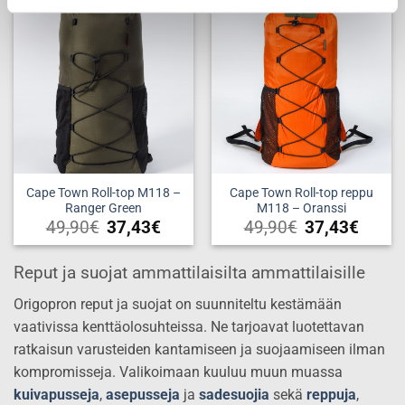
useampi
Add to
Add to
muunnelma.
wishlist
wishlist
Voit
tehdä
valinnat
tuotteen
sivulla.
Cape Town Roll-top M118 –
Cape Town Roll-top reppu
Ranger Green
M118 – Oranssi
49,90
€
37,43
€
49,90
€
37,43
€
Reput ja suojat ammattilaisilta ammattilaisille
Origopron reput ja suojat on suunniteltu kestämään
vaativissa kenttäolosuhteissa. Ne tarjoavat luotettavan
ratkaisun varusteiden kantamiseen ja suojaamiseen ilman
kompromisseja. Valikoimaan kuuluu muun muassa
kuivapusseja
,
asepusseja
ja
sadesuojia
sekä
reppuja
,