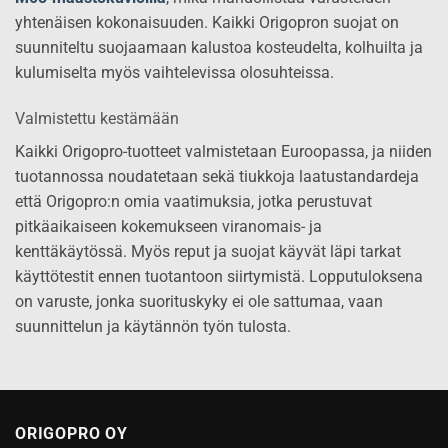
yhtenäisen kokonaisuuden. Kaikki Origopron suojat on
suunniteltu suojaamaan kalustoa kosteudelta, kolhuilta ja
kulumiselta myös vaihtelevissa olosuhteissa.
Valmistettu kestämään
Kaikki Origopro-tuotteet valmistetaan Euroopassa, ja niiden
tuotannossa noudatetaan sekä tiukkoja laatustandardeja
että Origopro:n omia vaatimuksia, jotka perustuvat
pitkäaikaiseen kokemukseen viranomais- ja
kenttäkäytössä. Myös reput ja suojat käyvät läpi tarkat
käyttötestit ennen tuotantoon siirtymistä. Lopputuloksena
on varuste, jonka suorituskyky ei ole sattumaa, vaan
suunnittelun ja käytännön työn tulosta.
ORIGOPRO OY