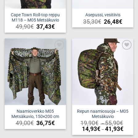
Cape Town Roll-top reppu
Asepussi, vesitiivis
M118 – M05 Metsäkuvio
35,30
€
26,48
€
49,90
€
37,43
€
Add to
Add to
wishlist
wishlist
Naamioverkko M05
Repun naamiosuoja – M05
Metsäkuvio, 150×200 cm
Metsäkuvio
Price
49,00
€
36,75
€
19,90
€
55,90
€
–
range:
Price
14,93
€
41,93
€
–
19,90€
range:
throug
Tällä
14,93€
55,90€