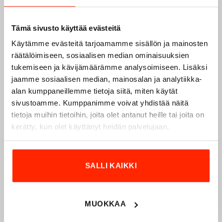
M05 lumikuvio
lumikuvio, 150×200 cm
19,90
€
49,00
€
36,75
€
14,93
€
Tämä sivusto käyttää evästeitä
LUE LISÄÄ
Tällä
Käytämme evästeitä tarjoamamme sisällön ja mainosten
tuotteella
räätälöimiseen, sosiaalisen median ominaisuuksien
on
useampi
tukemiseen ja kävijämäärämme analysoimiseen. Lisäksi
muunnelma.
jaamme sosiaalisen median, mainosalan ja analytiikka-
-20%
Add to
Add to
wishlist
wishlist
Voit
alan kumppaneillemme tietoja siitä, miten käytät
tehdä
sivustoamme. Kumppanimme voivat yhdistää näitä
valinnat
tietoja muihin tietoihin, joita olet antanut heille tai joita on
tuotteen
kerätty, kun olet käyttänyt heidän palvelujaan.
sivulla.
SALLI KAIKKI
Naamioverkko M05
Pakkauspussi, oranssi
Pakkaskuvio
Price
9,90
€
14,70
€
–
range:
49,00
€
36,75
€
Price
7,43
€
11,03
€
–
9,90€
range:
throug
Tällä
7,43€
MUOKKAA
14,70€
through
tuotteella
11,03€
on