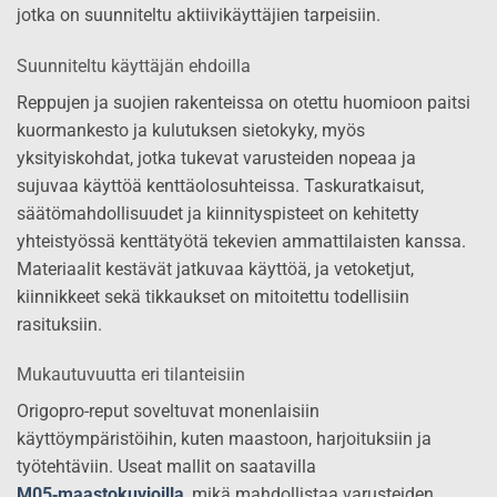
jotka on suunniteltu aktiivikäyttäjien tarpeisiin.
Suunniteltu käyttäjän ehdoilla
Reppujen ja suojien rakenteissa on otettu huomioon paitsi
kuormankesto ja kulutuksen sietokyky, myös
yksityiskohdat, jotka tukevat varusteiden nopeaa ja
sujuvaa käyttöä kenttäolosuhteissa. Taskuratkaisut,
säätömahdollisuudet ja kiinnityspisteet on kehitetty
yhteistyössä kenttätyötä tekevien ammattilaisten kanssa.
Materiaalit kestävät jatkuvaa käyttöä, ja vetoketjut,
kiinnikkeet sekä tikkaukset on mitoitettu todellisiin
rasituksiin.
Mukautuvuutta eri tilanteisiin
Origopro-reput soveltuvat monenlaisiin
käyttöympäristöihin, kuten maastoon, harjoituksiin ja
työtehtäviin. Useat mallit on saatavilla
M05‑maastokuvioilla
, mikä mahdollistaa varusteiden