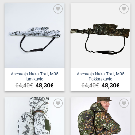
throug
tuotteella
41,93€
on
useampi
Add to
Add to
muunnelma.
wishlist
wishlist
Voit
tehdä
valinnat
tuotteen
sivulla.
Asesuoja Nuka-Trail, M05
Asesuoja Nuka-Trail, M05
lumikuvio
Pakkaskuvio
64,40
€
48,30
€
64,40
€
48,30
€
Add to
Add to
wishlist
wishlist