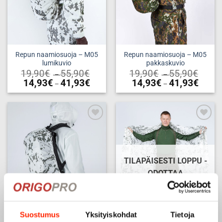
Repun naamiosuoja – M05
Repun naamiosuoja – M05
lumikuvio
pakkaskuvio
Price
Price
19,90
€
55,90
€
19,90
€
55,90
€
–
–
range:
range:
Price
Price
14,93
€
41,93
€
14,93
€
41,93
€
–
–
19,90€
19,90€
range:
range:
through
throug
Tällä
Tällä
14,93€
14,93€
55,90€
55,90€
through
throug
tuotteella
tuotteella
41,93€
41,93€
on
on
useampi
useampi
Add to
Add to
muunnelma.
muunnelma.
wishlist
wishlist
Voit
Voit
tehdä
tehdä
TILAPÄISESTI LOPPU -
valinnat
valinnat
ODOTTAA
tuotteen
tuotteen
VARASTOTÄYDENNYSTÄ
sivulla.
sivulla.
Suostumus
Yksityiskohdat
Tietoja
Rinkan/repun naamiosuoja
Naamioverkko M05