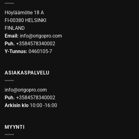
Höyläämötie 18 A
FI-00380 HELSINKI
FINLAND
Email:
info@origopro.com
Puh.
+3584578340002
Y-Tunnus:
0460105-7
ASIAKASPALVELU
info@origopro.com
Puh.
+3584578340002
Arkisin klo
10:00 -16:00
MYYNTI