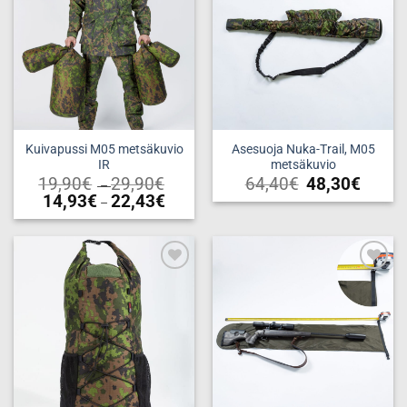
Kuivapussi M05 metsäkuvio
Asesuoja Nuka-Trail, M05
IR
metsäkuvio
Price
19,90
€
29,90
€
64,40
€
48,30
€
–
range:
Price
14,93
€
22,43
€
–
19,90€
range:
through
Tällä
14,93€
29,90€
through
tuotteella
22,43€
on
useampi
Add to
Add to
muunnelma.
wishlist
wishlist
Voit
tehdä
valinnat
tuotteen
sivulla.