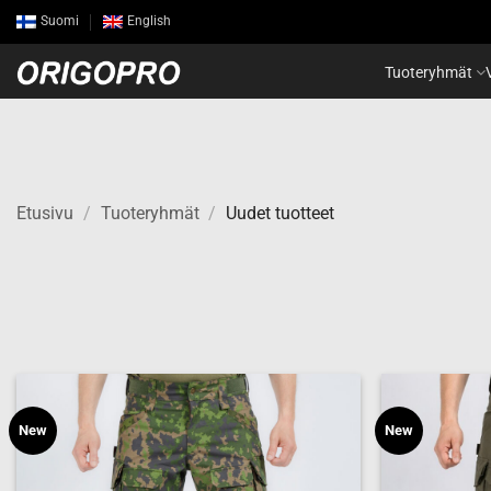
Skip
Suomi
English
to
content
Tuoteryhmät
Etusivu
/
Tuoteryhmät
/
Uudet tuotteet
New
New
Add to
wishlist