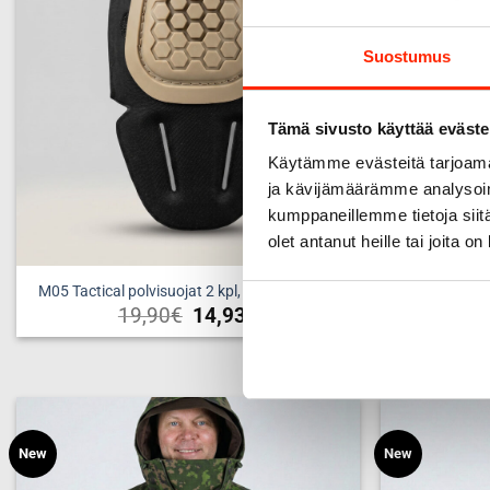
tehdä
valinnat
Suostumus
tuotteen
sivulla.
Tämä sivusto käyttää eväste
Käytämme evästeitä tarjoama
ja kävijämäärämme analysoim
kumppaneillemme tietoja siitä
olet antanut heille tai joita o
M05 Tactical polvisuojat 2 kpl, coyote brown
M05 Tacti
19,90
€
14,93
€
New
New
Add to
wishlist