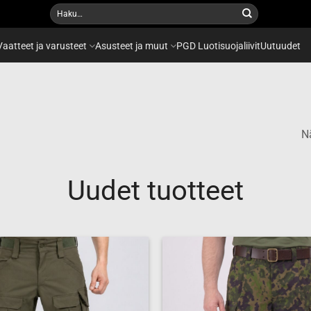
Etsi:
Vaatteet ja varusteet
Asusteet ja muut
PGD Luotisuojaliivit
Uutuudet
Nä
Uudet tuotteet
Add to
wishlist