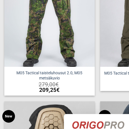
M05 Tactical taisteluhousut 2.0, M05
M05 Tactical 
metsäkuvio
279,00
€
209,25
€
Tällä
tuotteella
on
useampi
New
New
Add to
wishlist
muunnelma.
Voit