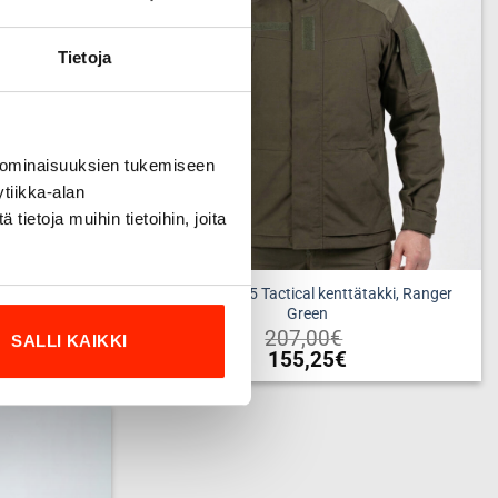
tehdä
valinnat
Tietoja
tuotteen
sivulla.
 ominaisuuksien tukemiseen
tiikka-alan
ietoja muihin tietoihin, joita
Origopro M05 Tactical kenttätakki, Ranger
pl, vihreä
Green
€
207,00
€
SALLI KAIKKI
155,25
€
Tällä
tuotteella
on
useampi
Add to
wishlist
muunnelma.