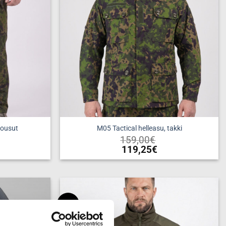
housut
M05 Tactical helleasu, takki
159,00
€
119,25
€
Tällä
a
tuotteella
on
useampi
New
ma.
muunnelma.
Add to
Add to
wishlist
wishlist
Voit