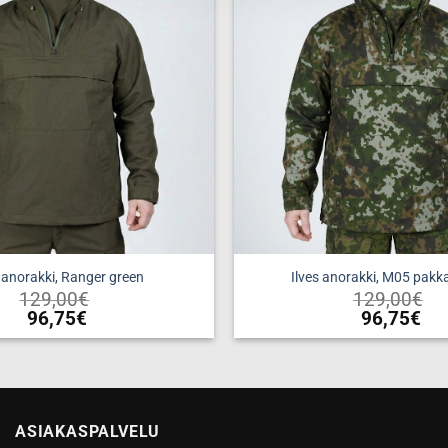
s anorakki, Ranger green
Ilves anorakki, M05 pakk
129,00
€
129,00
€
96,75
€
96,75
€
Tällä
Tällä
tuotteella
tuotteell
on
on
useampi
useampi
ASIAKASPALVELU
muunnelma.
muunnel