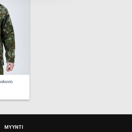
Voit
tehdä
valinnat
tuotteen
sivulla.
askuvio
a
MYYNTI
ma.