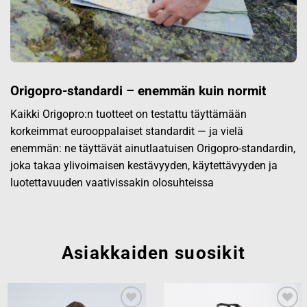
Origopro-standardi – enemmän kuin normit
Kaikki Origopro:n tuotteet on testattu täyttämään
korkeimmat eurooppalaiset standardit — ja vielä
enemmän: ne täyttävät ainutlaatuisen Origopro-standardin,
joka takaa ylivoimaisen kestävyyden, käytettävyyden ja
luotettavuuden vaativissakin olosuhteissa
Asiakkaiden suosikit