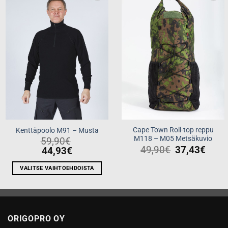
Add to
Add to
wishlist
wishlist
Cape Town Roll-top reppu
Kenttäpoolo M91 – Musta
M118 – M05 Metsäkuvio
59,90
€
49,90
€
37,43
€
44,93
€
VALITSE VAIHTOEHDOISTA
Tällä
tuotteella
on
useampi
ORIGOPRO OY
muunnelma.