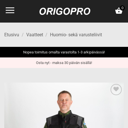
Skip
0
to
content
Etusivu
/
Vaatteet
/
Huomio- sekä varusteliivit
Nopea toimitus omalta varastolta 1-3 arkipäivässä!
Osta nyt - maksa 30 päivän sisällä!
Add to
wishlist