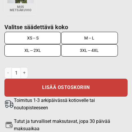
M05
METSÄKUVIO
Valitse säädettävä koko
XS -- S
M -- L
XL -- 2XL
3XL -- 4XL
Metsästysliivi Nuka-Trail, M148 musta määrä
LISÄÄ OSTOSKORIIN
Toimitus 1-3 arkipäivässä kotiovelle tai
noutopisteeseen
Tutut ja turvalliset maksutavat, jopa 30 päivää
maksuaikaa