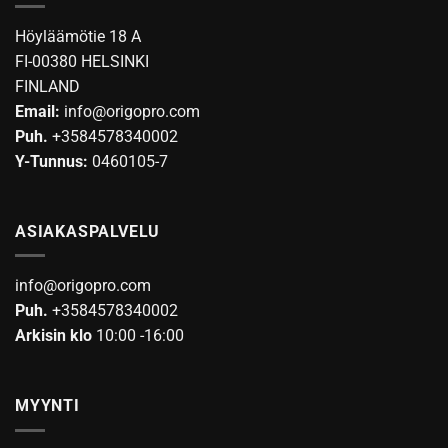
Voit
tehdä
Höyläämötie 18 A
valinnat
FI-00380 HELSINKI
tuotteen
FINLAND
sivulla.
Email:
info@origopro.com
Puh.
+3584578340002
Y-Tunnus:
0460105-7
ASIAKASPALVELU
info@origopro.com
Puh.
+3584578340002
Arkisin klo
10:00 -16:00
MYYNTI