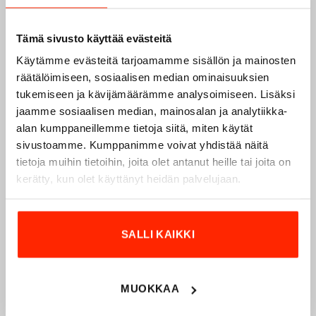
Tämä sivusto käyttää evästeitä
Käytämme evästeitä tarjoamamme sisällön ja mainosten
räätälöimiseen, sosiaalisen median ominaisuuksien
tukemiseen ja kävijämäärämme analysoimiseen. Lisäksi
Origopro – Suomalainen laatumerkki vuodesta
jaamme sosiaalisen median, mainosalan ja analytiikka-
1975
alan kumppaneillemme tietoja siitä, miten käytät
sivustoamme. Kumppanimme voivat yhdistää näitä
Origopro
on suomalainen turvallisuus- ja
tietoja muihin tietoihin, joita olet antanut heille tai joita on
ulkoiluvaatetukseen erikoistunut yritys, joka on toiminut
kerätty, kun olet käyttänyt heidän palvelujaan.
vuodesta 1975.
Origopro
valmistaa laadukkaita vaatteita,
jotka on kehitetty vuosikymmenten kokemuksella
puolustusvoimien ja poliisin sopimusvalmistajana.
SALLI KAIKKI
Origopro
:n tuotteet on suunniteltu yhteistyössä käyttäjien
ja erikoisammattilaisten kanssa, joiden kokemus inspiroi
innovoimaan entistä parempia ratkaisuja.
MUOKKAA