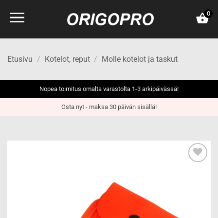
Skip
0
to
content
Etusivu
/
Kotelot, reput
/
Molle kotelot ja taskut
Nopea toimitus omalta varastolta 1-3 arkipäivässä!
Osta nyt - maksa 30 päivän sisällä!
Add to
wishlist