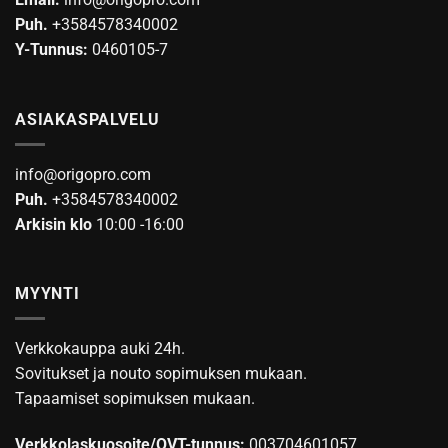
Puh.
+3584578340002
Y-Tunnus:
0460105-7
ASIAKASPALVELU
info@origopro.com
Puh.
+3584578340002
Arkisin klo
10:00 -16:00
MYYNTI
Verkkokauppa auki 24h.
Sovitukset ja nouto sopimuksen mukaan.
Tapaamiset sopimuksen mukaan.
Verkkolaskuosoite/OVT-tunnus:
003704601057