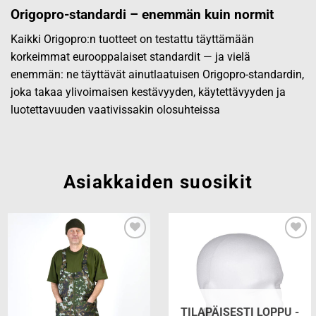
Origopro-standardi – enemmän kuin normit
Kaikki Origopro:n tuotteet on testattu täyttämään
korkeimmat eurooppalaiset standardit — ja vielä
enemmän: ne täyttävät ainutlaatuisen Origopro-standardin,
joka takaa ylivoimaisen kestävyyden, käytettävyyden ja
luotettavuuden vaativissakin olosuhteissa
Asiakkaiden suosikit
Add to
Add to
wishlist
wishlist
TILAPÄISESTI LOPPU -