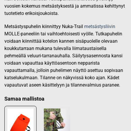
vuosien kokemus metsästyksestä ja
ammatissa
kehittynyt
tuotetieto
erikoisjoukoista.
Metsästyspuhelin kiinnittyy Nuka-Trail
metsästysliivin
MOLLE-paneeliin tai vaihtoehtoisesti vyölle. Tutkapuhelin
voidaan
kiinnittää
kotelon kannen sisäpuolelle olevaan
koukkutarraan
mukana tulevalla liimataustaisella
pehmeällä
veluuri-tarranauhalla.
Säilytysasennosta kansi
voidaan vapauttaa käyttöasentoon nepparista
vapauttamalla, jolloin puhelimen näyttö asettuu sopivaan
katselukulmaan. Tilanne on näkyvissä koko ajan. Kädet
vapautuvat aseen
käsittelyyn j
a tilannevalmius paranee.
Samaa mallistoa