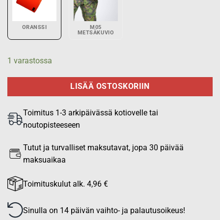
ORANSSI
M05
METSÄKUVIO
1 varastossa
LISÄÄ OSTOSKORIIN
Toimitus 1-3 arkipäivässä kotiovelle tai
noutopisteeseen
Tutut ja turvalliset maksutavat, jopa 30 päivää
maksuaikaa
Toimituskulut alk. 4,96 €
Sinulla on 14 päivän vaihto- ja palautusoikeus!