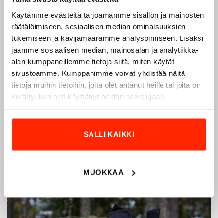
Käytämme evästeitä tarjoamamme sisällön ja mainosten
Origopro – Suomalainen laatumerkki vuodesta
räätälöimiseen, sosiaalisen median ominaisuuksien
1975
tukemiseen ja kävijämäärämme analysoimiseen. Lisäksi
jaamme sosiaalisen median, mainosalan ja analytiikka-
Origopro
on suomalainen turvallisuus- ja
alan kumppaneillemme tietoja siitä, miten käytät
ulkoiluvaatetukseen erikoistunut yritys, joka on toiminut
sivustoamme. Kumppanimme voivat yhdistää näitä
vuodesta 1975.
Origopro
valmistaa laadukkaita vaatteita,
tietoja muihin tietoihin, joita olet antanut heille tai joita on
jotka on kehitetty vuosikymmenten kokemuksella
kerätty, kun olet käyttänyt heidän palvelujaan.
puolustusvoimien ja poliisin sopimusvalmistajana.
Origopro
:n tuotteet on suunniteltu yhteistyössä käyttäjien
ja erikoisammattilaisten kanssa, joiden kokemus inspiroi
SALLI KAIKKI
innovoimaan entistä parempia ratkaisuja.
MUOKKAA