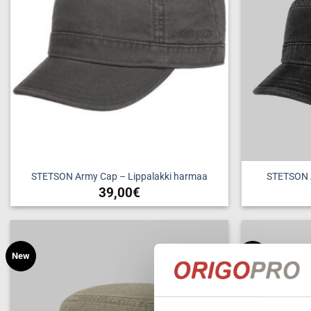
STETSON Army Cap – Lippalakki harmaa
STETSON A
39,00
€
Tällä
tuotteella
on
useampi
New
New
Add to
wishlist
muunnelma.
Voit
tehdä