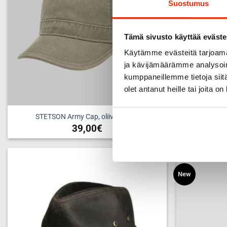
Suostumus
valinnat
tuotteen
sivulla.
Tämä sivusto käyttää eväste
Käytämme evästeitä tarjoama
ja kävijämäärämme analysoim
kumppaneillemme tietoja siitä
olet antanut heille tai joita o
STETSON Army Cap, oliivinvihreä
STETS
39,00
€
Tällä
tuotteella
on
useampi
New
Add to
wishlist
muunnelma.
Voit
tehdä
valinnat