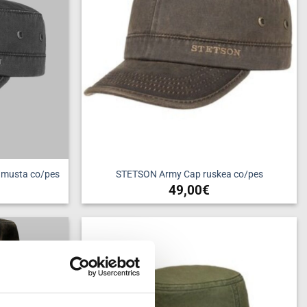
 musta co/pes
STETSON Army Cap ruskea co/pes
49,00
€
Tällä
a
tuotteella
on
useampi
Add to
Add to
wishlist
wishlist
ma.
muunnelma.
Voit
tehdä