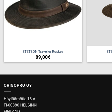
tuotteen
sivulla.
STETSON Traveller Ruskea
STE
89,00
€
Tällä
tuotteella
on
useampi
ORIGOPRO OY
muunnelma.
Voit
tehdä
Höyläämötie 18 A
valinnat
FI-00380 HELSINKI
tuotteen
FINLAND