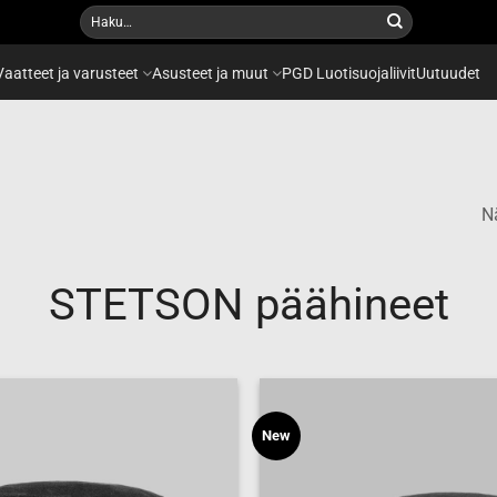
Etsi:
Vaatteet ja varusteet
Asusteet ja muut
PGD Luotisuojaliivit
Uutuudet
Nä
STETSON päähineet
New
Add to
wishlist