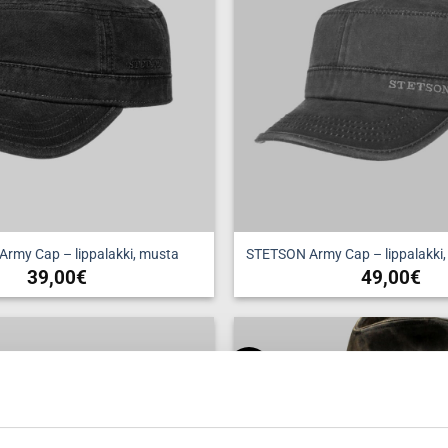
rmy Cap – lippalakki, musta
STETSON Army Cap – lippalakki,
39,00
€
49,00
€
Tällä
Tällä
tuotteella
tuotteell
on
on
useampi
useampi
New
Add to
wishlist
muunnelma.
muunnel
Voit
Voit
tehdä
tehdä