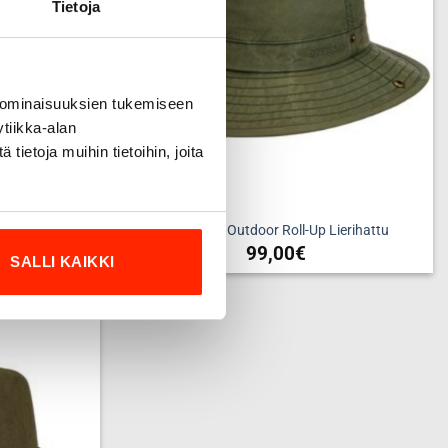
Tietoja
valinnat
tuotteen
sivulla.
 ominaisuuksien tukemiseen
tiikka-alan
ietoja muihin tietoihin, joita
lakki
STETSON Outdoor Roll-Up Lierihattu
99,00
€
SALLI KAIKKI
Tällä
a
tuotteella
on
useampi
Add to
wishlist
ma.
muunnelma.
Voit
tehdä
valinnat