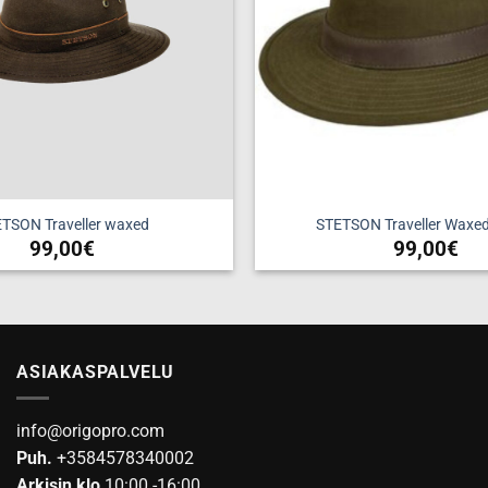
tuotteen
sivulla.
TSON Traveller waxed
STETSON Traveller Waxed
99,00
€
99,00
€
Tällä
Tällä
tuotteella
tuotteell
on
on
useampi
useampi
ASIAKASPALVELU
muunnelma.
muunnel
Voit
Voit
tehdä
tehdä
info@origopro.com
valinnat
valinnat
Puh.
+3584578340002
tuotteen
tuotteen
Arkisin klo
10:00 -16:00