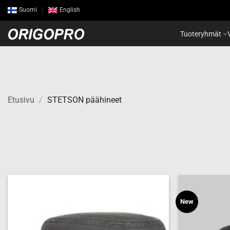
Skip
Suomi
English
to
content
Tuoteryhmät
Etusivu
/
STETSON päähineet
New
Add to
wishlist