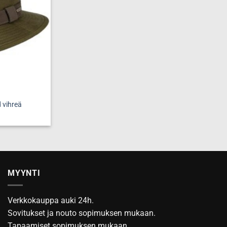
tuotteen
sivulla.
 vihreä
a
MYYNTI
ma.
Verkkokauppa auki 24h.
Sovitukset ja nouto sopimuksen mukaan.
Tapaamiset sopimuksen mukaan.