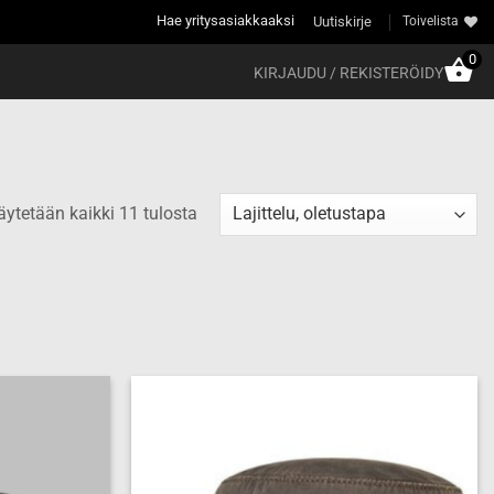
Hae yritysasiakkaaksi
Uutiskirje
Toivelista
0
KIRJAUDU / REKISTERÖIDY
ytetään kaikki 11 tulosta
Add to
Add to
wishlist
wishlist