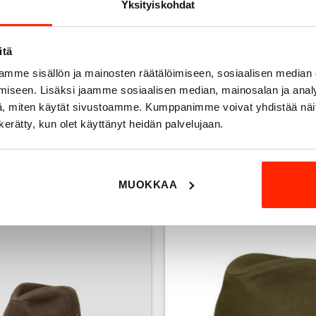
Yksityiskohdat
valinnat
valinnat
tuotteen
tuotteen
sivulla.
sivulla.
itä
mme sisällön ja mainosten räätälöimiseen, sosiaalisen median
iseen. Lisäksi jaamme sosiaalisen median, mainosalan ja analy
, miten käytät sivustoamme. Kumppanimme voivat yhdistää näitä t
n kerätty, kun olet käyttänyt heidän palvelujaan.
ON Baseball – Lippalakki
STETSON Outdoor lieri
69,00
€
79,00
€
MUOKKAA
Tällä
tuotteell
on
useampi
Add to
wishlist
muunnel
Voit
tehdä
valinnat