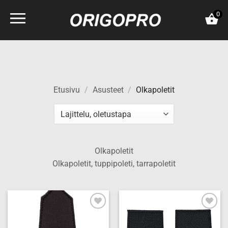
Skip
0
to
content
Etusivu
/
Asusteet
/
Olkapoletit
Olkapoletit
Olkapoletit, tuppipoleti, tarrapoletit
Add to
Add to
wishlist
wishlist