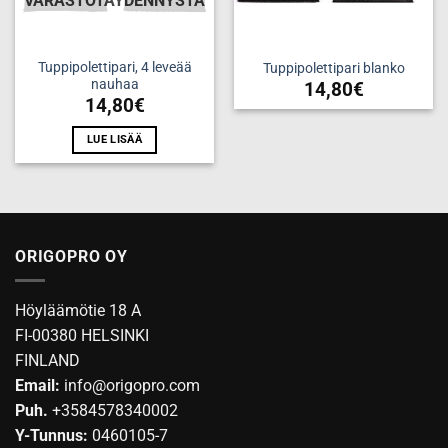
VARASTOTÄYDENNYSTÄ
Tuppipolettipari, 4 leveää
Tuppipolettipari blanko
nauhaa
14,80
€
14,80
€
LUE LISÄÄ
ORIGOPRO OY
Höyläämötie 18 A
FI-00380 HELSINKI
FINLAND
Email:
info@origopro.com
Puh.
+3584578340002
Y-Tunnus:
0460105-7