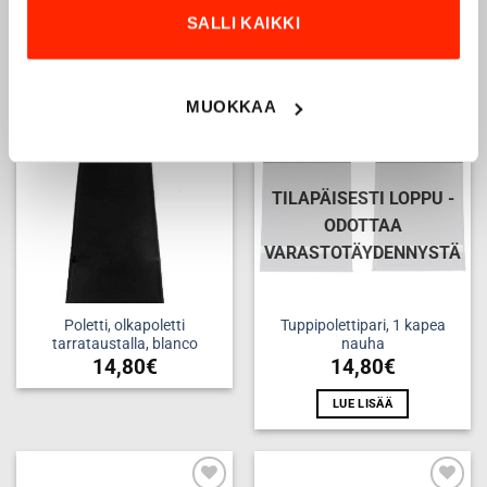
nauhaa
nauhaa
SALLI KAIKKI
14,80
€
14,80
€
MUOKKAA
Add to
Add to
wishlist
wishlist
TILAPÄISESTI LOPPU -
ODOTTAA
VARASTOTÄYDENNYSTÄ
Poletti, olkapoletti
Tuppipolettipari, 1 kapea
tarrataustalla, blanco
nauha
14,80
€
14,80
€
LUE LISÄÄ