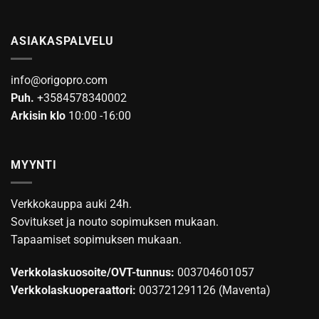
ASIAKASPALVELU
info@origopro.com
Puh.
+3584578340002
Arkisin klo
10:00 -16:00
MYYNTI
Verkkokauppa auki 24h.
Sovitukset ja nouto sopimuksen mukaan.
Tapaamiset sopimuksen mukaan.
Verkkolaskuosoite/OVT-tunnus:
003704601057
Verkkolaskuoperaattori:
003721291126 (Maventa)