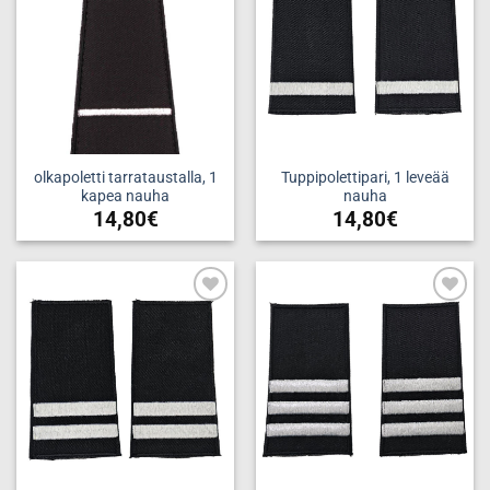
olkapoletti tarrataustalla, 1
Tuppipolettipari, 1 leveää
kapea nauha
nauha
14,80
€
14,80
€
Add to
Add to
wishlist
wishlist