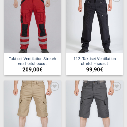
Add to
Add to
wishlist
wishlist
Taktiset Ventilation Stretch
112- Taktiset Ventilation
ensihoitohousut
stretch -housut
209,00
€
99,90
€
Tällä
Tällä
tuotteella
tuotteella
on
on
useampi
useampi
Add to
Add to
muunnelma.
muunnelma.
wishlist
wishlist
Voit
Voit
tehdä
tehdä
valinnat
valinnat
tuotteen
tuotteen