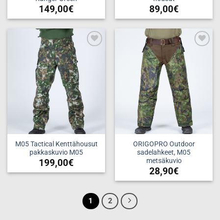
149,00
€
89,00
€
Tällä
Tällä
tuotteella
tuotteella
on
on
useampi
useampi
Add to
Add to
muunnelma.
muunnelma.
wishlist
wishlist
Voit
Voit
tehdä
tehdä
valinnat
valinnat
tuotteen
tuotteen
sivulla.
sivulla.
M05 Tactical Kenttähousut
ORIGOPRO Outdoor
pakkaskuvio M05
sadelahkeet, M05
metsäkuvio
199,00
€
28,90
€
Tällä
tuotteella
on
1
2
useampi
muunnelma.