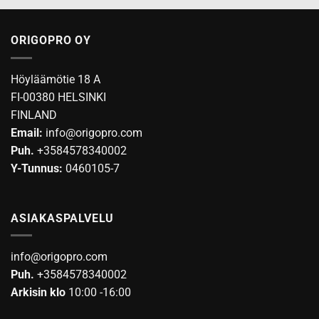
Voit
tehdä
valinnat
ORIGOPRO OY
tuotteen
sivulla.
Höyläämötie 18 A
FI-00380 HELSINKI
FINLAND
Email:
info@origopro.com
Puh.
+3584578340002
Y-Tunnus:
0460105-7
ASIAKASPALVELU
info@origopro.com
Puh.
+3584578340002
Arkisin klo
10:00 -16:00