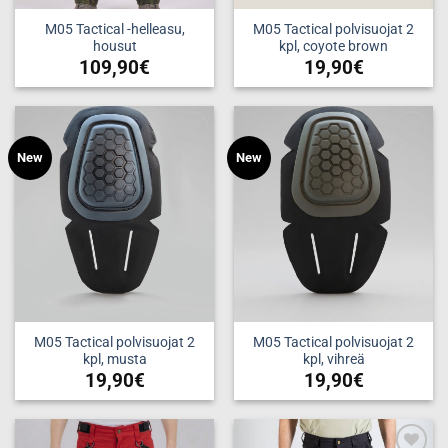
M05 Tactical -helleasu,
M05 Tactical polvisuojat 2
housut
kpl, coyote brown
109,90
€
19,90
€
Tällä
tuotteella
on
useampi
Add to
Add to
New
New
muunnelma.
wishlist
wishlist
Voit
tehdä
valinnat
tuotteen
sivulla.
M05 Tactical polvisuojat 2
M05 Tactical polvisuojat 2
kpl, musta
kpl, vihreä
19,90
€
19,90
€