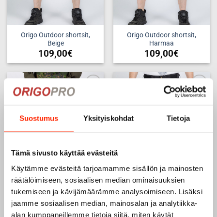
sivulla.
sivulla.
Origo Outdoor shortsit,
Origo Outdoor shortsit,
Beige
Harmaa
109,00
€
109,00
€
Tällä
Tällä
tuotteella
tuotteella
on
on
useampi
useampi
Add to
Add to
muunnelma.
muunnelma.
wishlist
wishlist
Voit
Voit
Suostumus
Yksityiskohdat
Tietoja
tehdä
tehdä
valinnat
valinnat
tuotteen
tuotteen
Tämä sivusto käyttää evästeitä
sivulla.
sivulla.
Käytämme evästeitä tarjoamamme sisällön ja mainosten
räätälöimiseen, sosiaalisen median ominaisuuksien
Origo Outdoor shortsit, M05
Origo Outdoor shortsit,
tukemiseen ja kävijämäärämme analysoimiseen. Lisäksi
metsäkuvio
Musta
jaamme sosiaalisen median, mainosalan ja analytiikka-
109,00
€
109,00
€
alan kumppaneillemme tietoja siitä, miten käytät
Tällä
Tällä