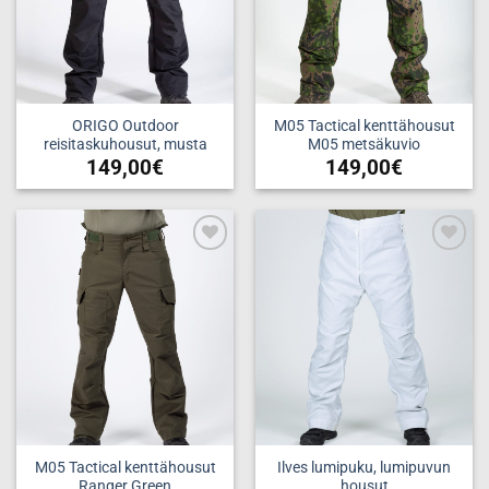
valinnat
tuotteen
tuotteen
sivulla.
sivulla.
ORIGO Outdoor
M05 Tactical kenttähousut
reisitaskuhousut, musta
M05 metsäkuvio
149,00
€
149,00
€
Tällä
Tällä
tuotteella
tuotteella
on
on
useampi
useampi
Add to
Add to
muunnelma.
muunnelma.
wishlist
wishlist
Voit
Voit
tehdä
tehdä
valinnat
valinnat
tuotteen
tuotteen
sivulla.
sivulla.
M05 Tactical kenttähousut
Ilves lumipuku, lumipuvun
Ranger Green
housut