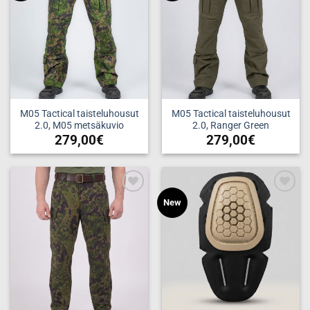
M05 Tactical taisteluhousut
M05 Tactical taisteluhousut
2.0, M05 metsäkuvio
2.0, Ranger Green
279,00
€
279,00
€
Tällä
Tällä
tuotteella
tuotteella
on
on
useampi
useampi
Add to
Add to
New
muunnelma.
muunnelma.
wishlist
wishlist
Voit
Voit
tehdä
tehdä
valinnat
valinnat
tuotteen
tuotteen
sivulla.
sivulla.