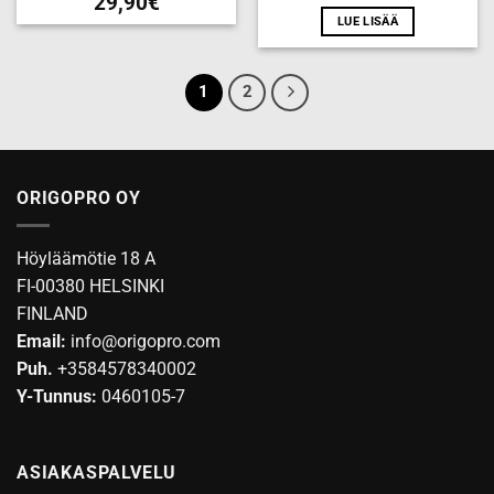
29,90
€
LUE LISÄÄ
1
2
ORIGOPRO OY
Höyläämötie 18 A
FI-00380 HELSINKI
FINLAND
Email:
info@origopro.com
Puh.
+3584578340002
Y-Tunnus:
0460105-7
ASIAKASPALVELU