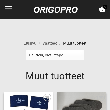
Skip
0
to
content
Etusivu
/
Vaatteet
/
Muut tuotteet
Muut tuotteet
Add to
Add to
wishlist
wishlist