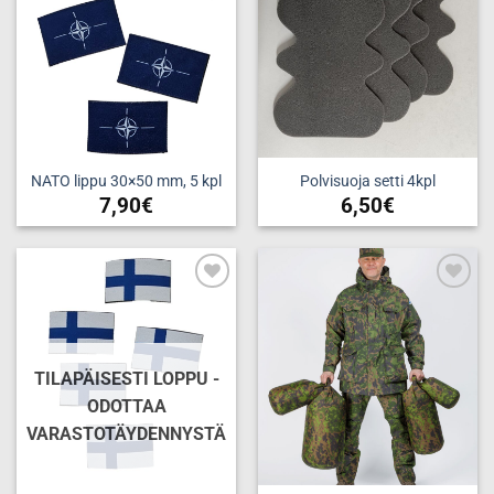
NATO lippu 30×50 mm, 5 kpl
Polvisuoja setti 4kpl
7,90
€
6,50
€
Add to
Add to
wishlist
wishlist
TILAPÄISESTI LOPPU -
ODOTTAA
VARASTOTÄYDENNYSTÄ