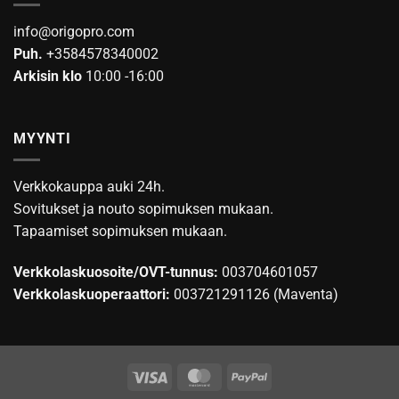
info@origopro.com
Puh.
+3584578340002
Arkisin klo
10:00 -16:00
MYYNTI
Verkkokauppa auki 24h.
Sovitukset ja nouto sopimuksen mukaan.
Tapaamiset sopimuksen mukaan.
Verkkolaskuosoite/OVT-tunnus:
003704601057
Verkkolaskuoperaattori:
003721291126 (Maventa)
Visa
MasterCard
PayPal