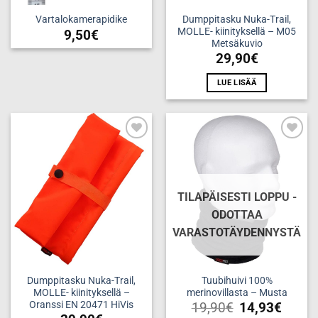
Dumppitasku Nuka-Trail,
Vartalokamerapidike
MOLLE- kiinityksellä – M05
9,50
€
Metsäkuvio
29,90
€
LUE LISÄÄ
Add to
Add to
wishlist
wishlist
TILAPÄISESTI LOPPU -
ODOTTAA
VARASTOTÄYDENNYSTÄ
Dumppitasku Nuka-Trail,
Tuubihuivi 100%
MOLLE- kiinityksellä –
merinovillasta – Musta
Oranssi EN 20471 HiVis
19,90
€
14,93
€