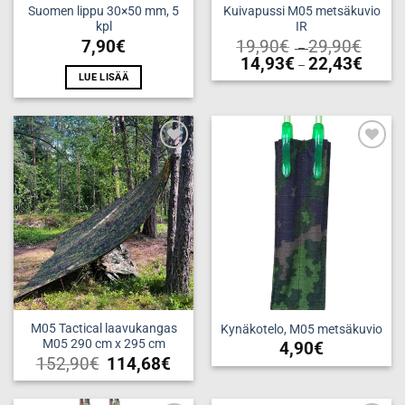
Suomen lippu 30×50 mm, 5
Kuivapussi M05 metsäkuvio
kpl
IR
Price
7,90
€
19,90
€
29,90
€
–
range:
Price
14,93
€
22,43
€
–
19,90€
range:
throug
LUE LISÄÄ
Tällä
14,93€
29,90€
throug
tuotteella
22,43€
on
useampi
muunnelma.
Add to
Add to
wishlist
wishlist
Voit
tehdä
valinnat
tuotteen
sivulla.
M05 Tactical laavukangas
Kynäkotelo, M05 metsäkuvio
M05 290 cm x 295 cm
4,90
€
152,90
€
114,68
€