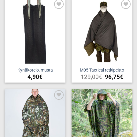
Add to
Add to
wishlist
wishlist
Kynäkotelo, musta
M05 Tactical retkipeitto
4,90
€
129,00
€
96,75
€
Add to
Add to
wishlist
wishlist