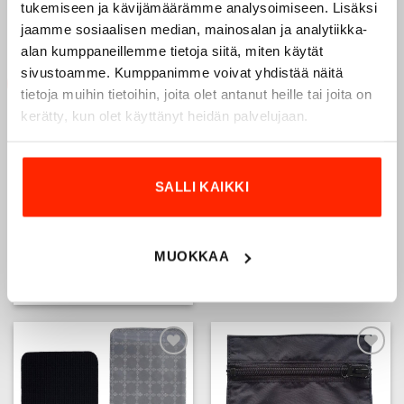
tukemiseen ja kävijämäärämme analysoimiseen. Lisäksi
jaamme sosiaalisen median, mainosalan ja analytiikka-
alan kumppaneillemme tietoja siitä, miten käytät
sivustoamme. Kumppanimme voivat yhdistää näitä
-20%
Add to
Add to
tietoja muihin tietoihin, joita olet antanut heille tai joita on
wishlist
wishlist
kerätty, kun olet käyttänyt heidän palvelujaan.
SALLI KAIKKI
Pakkauspussi, oranssi
Lämpöeriste
MUOKKAA
Price
9,90
€
14,70
€
9,90
€
7,43
€
–
range:
Price
7,43
€
11,03
€
–
9,90€
range:
through
Tällä
7,43€
14,70€
through
tuotteella
11,03€
on
useampi
Add to
Add to
muunnelma.
wishlist
wishlist
Voit