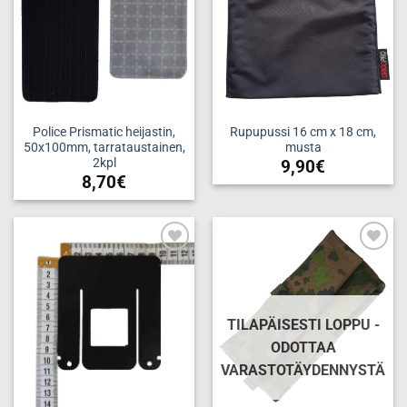
tehdä
valinnat
tuotteen
sivulla.
Police Prismatic heijastin,
Rupupussi 16 cm x 18 cm,
50x100mm, tarrataustainen,
musta
2kpl
9,90
€
8,70
€
Add to
Add to
wishlist
wishlist
TILAPÄISESTI LOPPU -
ODOTTAA
VARASTOTÄYDENNYSTÄ