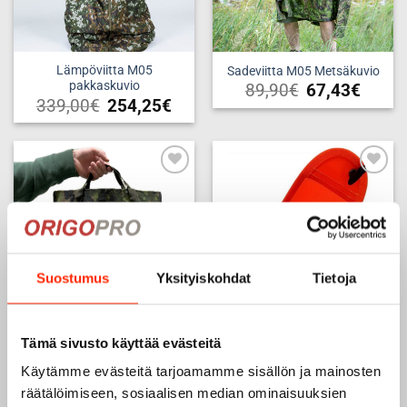
Lämpöviitta M05
Sadeviitta M05 Metsäkuvio
pakkaskuvio
89,90
€
67,43
€
339,00
€
254,25
€
Add to
Add to
wishlist
wishlist
TILAPÄISESTI LOPPU -
ODOTTAA
Suostumus
Yksityiskohdat
Tietoja
VARASTOTÄYDENNYSTÄ
Tämä sivusto käyttää evästeitä
Genzo-puhelinkotelo Nuka-
Kangaskassi M05 Origopro
Trail, MOLLE- kiinnityksellä,
Käytämme evästeitä tarjoamamme sisällön ja mainosten
6,90
€
oranssi
räätälöimiseen, sosiaalisen median ominaisuuksien
29,90
€
LUE LISÄÄ