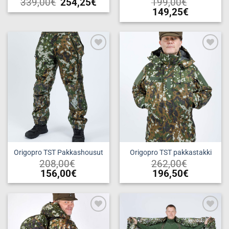
339,00
€
254,25
€
199,00
€
149,25
€
Tällä
tuotteella
on
useampi
Add to
Add to
muunnelma.
wishlist
wishlist
Voit
tehdä
valinnat
tuotteen
sivulla.
Origopro TST Pakkashousut
Origopro TST pakkastakki
208,00
€
262,00
€
156,00
€
196,50
€
Tällä
Tällä
tuotteella
tuotteella
on
on
useampi
useampi
Add to
Add to
muunnelma.
muunnelma.
wishlist
wishlist