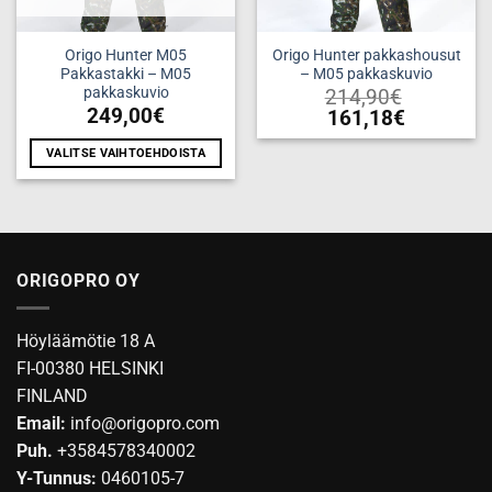
Origo Hunter M05
Origo Hunter pakkashousut
Pakkastakki – M05
– M05 pakkaskuvio
pakkaskuvio
214,90
€
249,00
€
161,18
€
Tällä
VALITSE VAIHTOEHDOISTA
tuotteella
Tällä
on
tuotteella
useampi
on
muunnelma.
useampi
Voit
muunnelma.
tehdä
ORIGOPRO OY
Voit
valinnat
tehdä
tuotteen
Höyläämötie 18 A
valinnat
sivulla.
tuotteen
FI-00380 HELSINKI
sivulla.
FINLAND
Email:
info@origopro.com
Puh.
+3584578340002
Y-Tunnus:
0460105-7