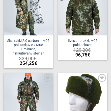
Sissitakki 2.0 carbon – M05
Ilves anorakki, M05
pakkaskuvio / M05
pakkaskuvio
lumikuvio,
129,00
€
hiilikuituvahvisteinen
96,75
€
339,00
€
Tällä
254,25
€
tuotteella
Tällä
on
tuotteella
useampi
on
muunnelma.
useampi
Voit
Add to
Add to
muunnelma.
wishlist
wishlist
tehdä
Voit
valinnat
tehdä
tuotteen
valinnat
sivulla.
tuotteen