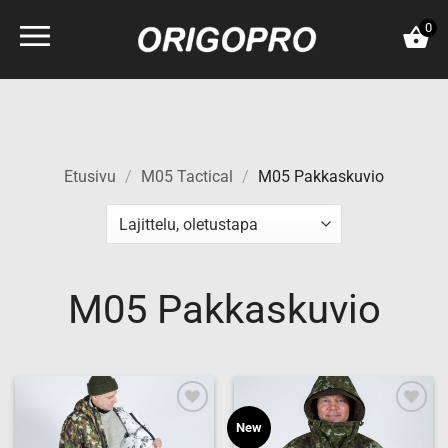
Skip
0
to
content
Etusivu
/
M05 Tactical
/
M05 Pakkaskuvio
M05 Pakkaskuvio
Add to
Add to
New
wishlist
wishlist