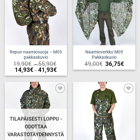
Voit
Voit
tehdä
tehdä
valinnat
valinnat
tuotteen
tuotteen
sivulla.
sivulla.
Repun naamiosuoja – M05
Naamioverkko M05
pakkaskuvio
Pakkaskuvio
Price
19,90
€
55,90
€
49,00
€
36,75
€
–
range:
Price
14,93
€
41,93
€
–
19,90€
range:
through
Tällä
14,93€
55,90€
through
tuotteella
41,93€
on
useampi
Add to
Add to
muunnelma.
wishlist
wishlist
Voit
tehdä
TILAPÄISESTI LOPPU -
valinnat
ODOTTAA
tuotteen
VARASTOTÄYDENNYSTÄ
sivulla.