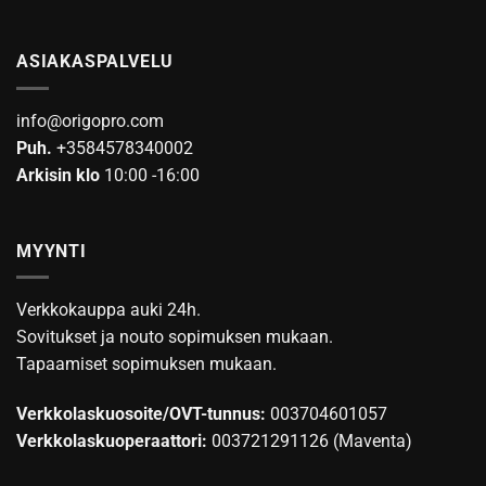
ASIAKASPALVELU
info@origopro.com
Puh.
+3584578340002
Arkisin klo
10:00 -16:00
MYYNTI
Verkkokauppa auki 24h.
Sovitukset ja nouto sopimuksen mukaan.
Tapaamiset sopimuksen mukaan.
Verkkolaskuosoite/OVT-tunnus:
003704601057
Verkkolaskuoperaattori:
003721291126 (Maventa)