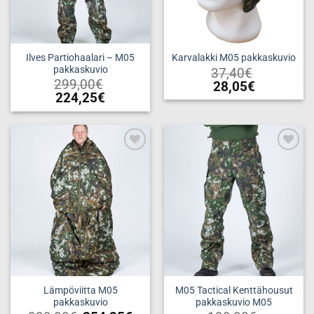
sivulla.
Ilves Partiohaalari – M05
Karvalakki M05 pakkaskuvio
pakkaskuvio
37,40
€
299,00
€
28,05
€
224,25
€
Tällä
Tällä
tuotteella
tuotteella
on
on
useampi
useampi
muunnelma.
Add to
Add to
muunnelma.
wishlist
wishlist
Voit
Voit
tehdä
tehdä
valinnat
valinnat
tuotteen
tuotteen
sivulla.
sivulla.
Lämpöviitta M05
M05 Tactical Kenttähousut
pakkaskuvio
pakkaskuvio M05