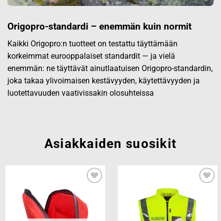
Origopro-standardi – enemmän kuin normit
Kaikki Origopro:n tuotteet on testattu täyttämään
korkeimmat eurooppalaiset standardit — ja vielä
enemmän: ne täyttävät ainutlaatuisen Origopro-standardin,
joka takaa ylivoimaisen kestävyyden, käytettävyyden ja
luotettavuuden vaativissakin olosuhteissa
Asiakkaiden suosikit
Add to
Add to
wishlist
wishlist