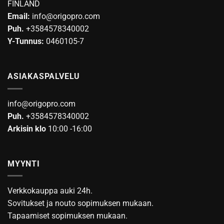
FINLAND
sivulla.
Email:
info@origopro.com
Puh.
+3584578340002
Y-Tunnus:
0460105-7
ASIAKASPALVELU
info@origopro.com
Puh.
+3584578340002
Arkisin klo
10:00 -16:00
MYYNTI
Verkkokauppa auki 24h.
Sovitukset ja nouto sopimuksen mukaan.
Tapaamiset sopimuksen mukaan.