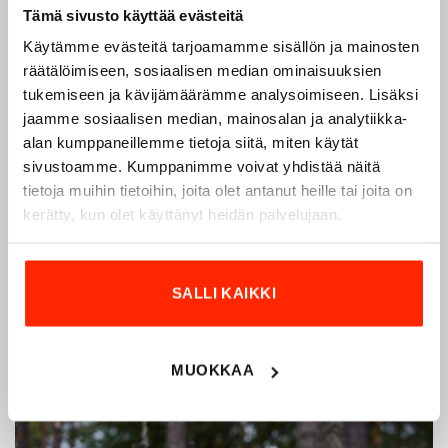
Tämä sivusto käyttää evästeitä
Käytämme evästeitä tarjoamamme sisällön ja mainosten
räätälöimiseen, sosiaalisen median ominaisuuksien
Origopro – Suomalainen laatumerkki vuodesta
tukemiseen ja kävijämäärämme analysoimiseen. Lisäksi
1975
jaamme sosiaalisen median, mainosalan ja analytiikka-
Origopro
on suomalainen turvallisuus- ja
alan kumppaneillemme tietoja siitä, miten käytät
ulkoiluvaatetukseen erikoistunut yritys, joka on toiminut
sivustoamme. Kumppanimme voivat yhdistää näitä
vuodesta 1975.
Origopro
valmistaa laadukkaita vaatteita,
tietoja muihin tietoihin, joita olet antanut heille tai joita on
jotka on kehitetty vuosikymmenten kokemuksella
kerätty, kun olet käyttänyt heidän palvelujaan.
puolustusvoimien ja poliisin sopimusvalmistajana.
Origopro
:n tuotteet on suunniteltu yhteistyössä käyttäjien
ja erikoisammattilaisten kanssa, joiden kokemus inspiroi
SALLI KAIKKI
innovoimaan entistä parempia ratkaisuja.
MUOKKAA