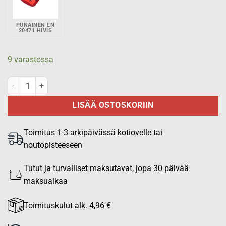
PUNAINEN EN
20471 HIVIS
9 varastossa
Virve puhelinkotelo Cassidian th1n käsiradiolle - Keltainen EN 204
LISÄÄ OSTOSKORIIN
Toimitus 1-3 arkipäivässä kotiovelle tai
noutopisteeseen
Tutut ja turvalliset maksutavat, jopa 30 päivää
maksuaikaa
Toimituskulut alk. 4,96 €