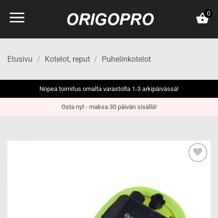
Skip
0
to
content
Etusivu
/
Kotelot, reput
/
Puhelinkotelot
Nopea toimitus omalta varastolta 1-3 arkipäivässä!
Osta nyt - maksa 30 päivän sisällä!
Add to
wishlist