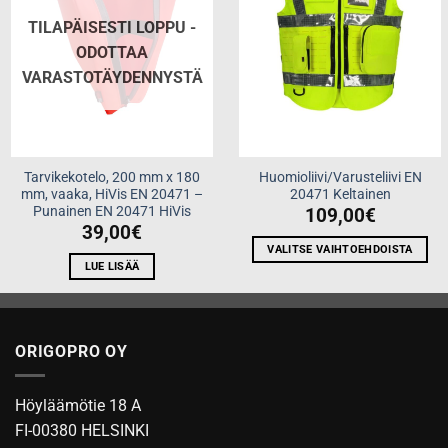
TILAPÄISESTI LOPPU -
ODOTTAA
VARASTOTÄYDENNYSTÄ
Tarvikekotelo, 200 mm x 180
Huomioliivi/Varusteliivi EN
mm, vaaka, HiVis EN 20471 –
20471 Keltainen
Punainen EN 20471 HiVis
109,00
€
39,00
€
VALITSE VAIHTOEHDOISTA
LUE LISÄÄ
Tällä
tuotteella
on
useampi
ORIGOPRO OY
muunnelma.
Voit
tehdä
Höyläämötie 18 A
valinnat
FI-00380 HELSINKI
tuotteen