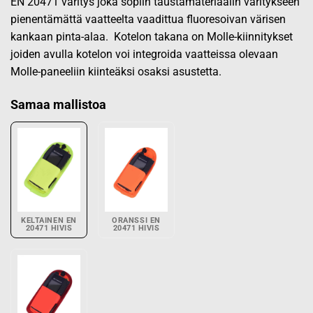
EN 20471 väritys joka sopiin taustamateriaalin väritykseen
pienentämättä vaatteelta vaadittua fluoresoivan värisen
kankaan pinta-alaa. Kotelon takana on Molle-kiinnitykset
joiden avulla kotelon voi integroida vaatteissa olevaan
Molle-paneeliin kiinteäksi osaksi asustetta.
Samaa mallistoa
KELTAINEN EN
ORANSSI EN
20471 HIVIS
20471 HIVIS