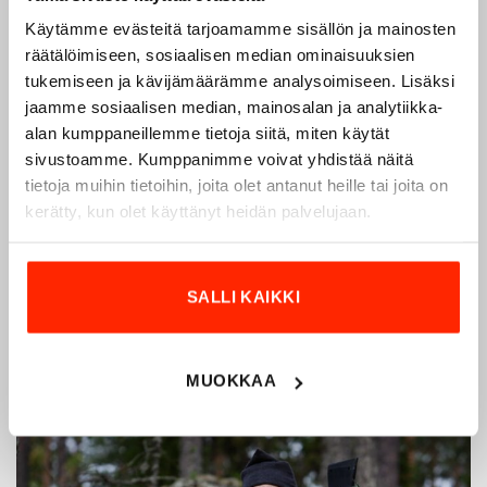
Käytämme evästeitä tarjoamamme sisällön ja mainosten
Origopro – Suomalainen laatumerkki vuodesta
räätälöimiseen, sosiaalisen median ominaisuuksien
1975
tukemiseen ja kävijämäärämme analysoimiseen. Lisäksi
jaamme sosiaalisen median, mainosalan ja analytiikka-
Origopro
on suomalainen turvallisuus- ja
alan kumppaneillemme tietoja siitä, miten käytät
ulkoiluvaatetukseen erikoistunut yritys, joka on toiminut
sivustoamme. Kumppanimme voivat yhdistää näitä
vuodesta 1975.
Origopro
valmistaa laadukkaita vaatteita,
tietoja muihin tietoihin, joita olet antanut heille tai joita on
jotka on kehitetty vuosikymmenten kokemuksella
kerätty, kun olet käyttänyt heidän palvelujaan.
puolustusvoimien ja poliisin sopimusvalmistajana.
Origopro
:n tuotteet on suunniteltu yhteistyössä käyttäjien
ja erikoisammattilaisten kanssa, joiden kokemus inspiroi
SALLI KAIKKI
innovoimaan entistä parempia ratkaisuja.
MUOKKAA