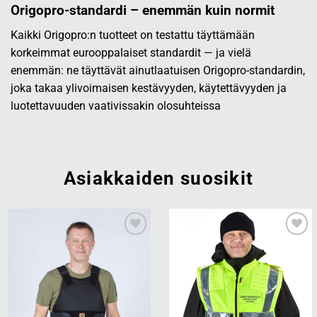
Origopro-standardi – enemmän kuin normit
Kaikki Origopro:n tuotteet on testattu täyttämään
korkeimmat eurooppalaiset standardit — ja vielä
enemmän: ne täyttävät ainutlaatuisen Origopro-standardin,
joka takaa ylivoimaisen kestävyyden, käytettävyyden ja
luotettavuuden vaativissakin olosuhteissa
Asiakkaiden suosikit
Add to
Add to
wishlist
wishlist