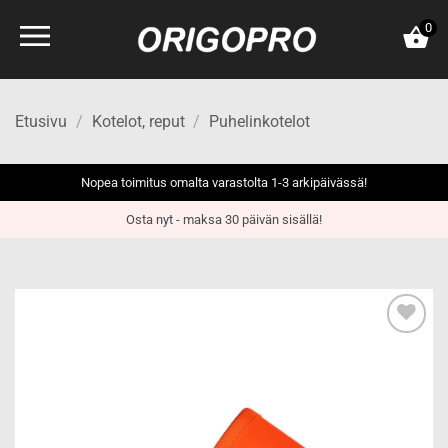
Skip
0
to
content
Etusivu
/
Kotelot, reput
/
Puhelinkotelot
Nopea toimitus omalta varastolta 1-3 arkipäivässä!
Osta nyt - maksa 30 päivän sisällä!
Add to
wishlist