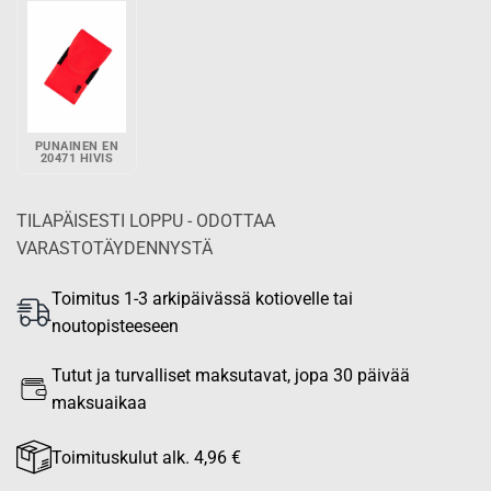
PUNAINEN EN
20471 HIVIS
TILAPÄISESTI LOPPU - ODOTTAA
VARASTOTÄYDENNYSTÄ
Toimitus 1-3 arkipäivässä kotiovelle tai
noutopisteeseen
Tutut ja turvalliset maksutavat, jopa 30 päivää
maksuaikaa
Toimituskulut alk. 4,96 €