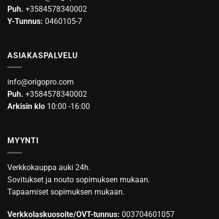
Puh.
+3584578340002
Y-Tunnus:
0460105-7
ASIAKASPALVELU
info@origopro.com
Puh.
+3584578340002
Arkisin klo
10:00 -16:00
MYYNTI
Verkkokauppa auki 24h.
Sovitukset ja nouto sopimuksen mukaan.
Tapaamiset sopimuksen mukaan.
Verkkolaskuosoite/OVT-tunnus:
003704601057