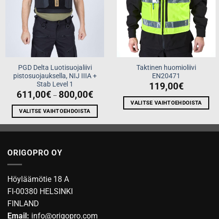
PGD Delta Luotisuojaliivi
Taktinen huomioliivi
pistosuojauksella, NIJ IIIA +
EN20471
Stab Level 1
119,00
€
Price
611,00
€
800,00
€
–
range:
VALITSE VAIHTOEHDOISTA
611,00€
through
VALITSE VAIHTOEHDOISTA
Tällä
800,00€
Tällä
tuotteella
tuotteella
on
on
useampi
ORIGOPRO OY
useampi
muunnelma.
muunnelma.
Voit
Voit
tehdä
Höyläämötie 18 A
tehdä
valinnat
FI-00380 HELSINKI
valinnat
tuotteen
FINLAND
tuotteen
sivulla.
sivulla.
Email:
info@origopro.com