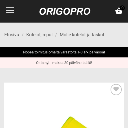
Skip
0
to
content
Etusivu
/
Kotelot, reput
/
Molle kotelot ja taskut
Nopea toimitus omalta varastolta 1-3 arkipäivässä!
Osta nyt - maksa 30 päivän sisällä!
Add to
wishlist