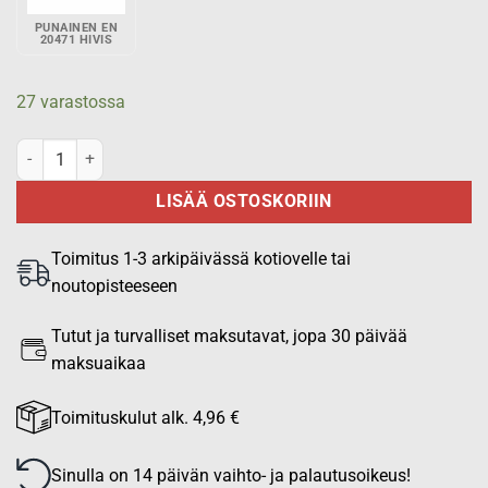
PUNAINEN EN
20471 HIVIS
27 varastossa
Kännykkäkotelo MOLLE-kiinnityksellä - Keltainen EN 20471 HiVis m
LISÄÄ OSTOSKORIIN
Toimitus 1-3 arkipäivässä kotiovelle tai
noutopisteeseen
Tutut ja turvalliset maksutavat, jopa 30 päivää
maksuaikaa
Toimituskulut alk. 4,96 €
Sinulla on 14 päivän vaihto- ja palautusoikeus!