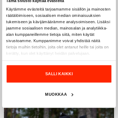
Tämä sivusto käyttää evästeitä
Käytämme evästeitä tarjoamamme sisällön ja mainosten
Origopro – Suomalainen laatumerkki vuodesta
räätälöimiseen, sosiaalisen median ominaisuuksien
1975
tukemiseen ja kävijämäärämme analysoimiseen. Lisäksi
jaamme sosiaalisen median, mainosalan ja analytiikka-
Origopro
on suomalainen turvallisuus- ja
alan kumppaneillemme tietoja siitä, miten käytät
ulkoiluvaatetukseen erikoistunut yritys, joka on toiminut
sivustoamme. Kumppanimme voivat yhdistää näitä
vuodesta 1975.
Origopro
valmistaa laadukkaita vaatteita,
tietoja muihin tietoihin, joita olet antanut heille tai joita on
jotka on kehitetty vuosikymmenten kokemuksella
kerätty, kun olet käyttänyt heidän palvelujaan.
puolustusvoimien ja poliisin sopimusvalmistajana.
Origopro
:n tuotteet on suunniteltu yhteistyössä käyttäjien
ja erikoisammattilaisten kanssa, joiden kokemus inspiroi
SALLI KAIKKI
innovoimaan entistä parempia ratkaisuja.
MUOKKAA