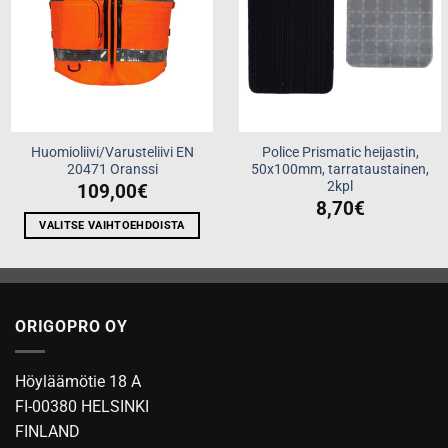
Huomioliivi/Varusteliivi EN
Police Prismatic heijastin,
20471 Oranssi
50x100mm, tarrataustainen,
2kpl
109,00
€
8,70
€
VALITSE VAIHTOEHDOISTA
Tällä
tuotteella
on
useampi
ORIGOPRO OY
muunnelma.
Voit
tehdä
Höyläämötie 18 A
valinnat
FI-00380 HELSINKI
tuotteen
FINLAND
sivulla.