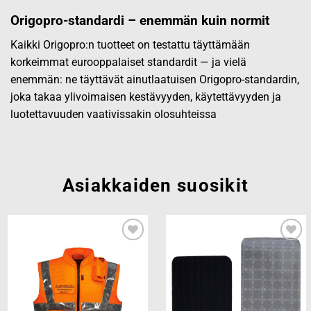
Origopro-standardi – enemmän kuin normit
Kaikki Origopro:n tuotteet on testattu täyttämään
korkeimmat eurooppalaiset standardit — ja vielä
enemmän: ne täyttävät ainutlaatuisen Origopro-standardin,
joka takaa ylivoimaisen kestävyyden, käytettävyyden ja
luotettavuuden vaativissakin olosuhteissa
Asiakkaiden suosikit
Add to
Add to
wishlist
wishlist