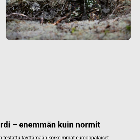
rdi – enemmän kuin normit
 on testattu täyttämään korkeimmat eurooppalaiset