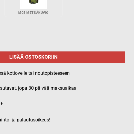
M05 METSÄKUVIO
R9i -käsiradiolle - Oranssi EN 20471 HiVis määrä
LISÄÄ OSTOSKORIIN
ssä kotiovelle tai noutopisteeseen
aksutavat, jopa 30 päivää maksuaikaa
 €
ihto- ja palautusoikeus!