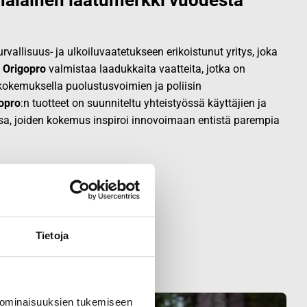
alainen laatumerkki vuodesta
vallisuus- ja ulkoiluvaatetukseen erikoistunut yritys, joka
.
Origopro
valmistaa laadukkaita vaatteita, jotka on
okemuksella puolustusvoimien ja poliisin
opro
:n tuotteet on suunniteltu yhteistyössä käyttäjien ja
sa, joiden kokemus inspiroi innovoimaan entistä parempia
Tietoja
 ominaisuuksien tukemiseen