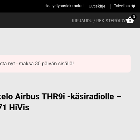
Hae yritysasiakkaaksi
Uutiskirje
Toivelista
0
KIRJAUDU / REKISTERÖIDY
sta nyt - maksa 30 päivän sisällä!
telo Airbus THR9i -käsiradiolle –
71 HiVis