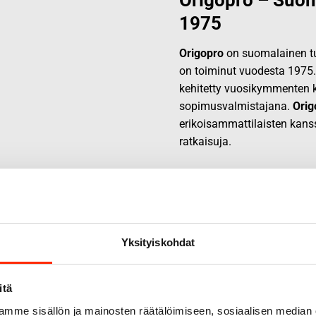
Origopro – Suom
1975
Origopro
on suomalainen tur
on toiminut vuodesta 1975
kehitetty vuosikymmenten k
sopimusvalmistajana.
Orig
erikoisammattilaisten kans
ratkaisuja.
Yksityiskohdat
itä
mme sisällön ja mainosten räätälöimiseen, sosiaalisen median