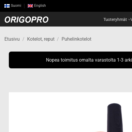
Skip
Suomi
English
to
content
Tuoteryhmät
Etusivu
/
Kotelot, reput
/
Puhelinkotelot
Nopea toimitus omalta varastolta 1-3 ark