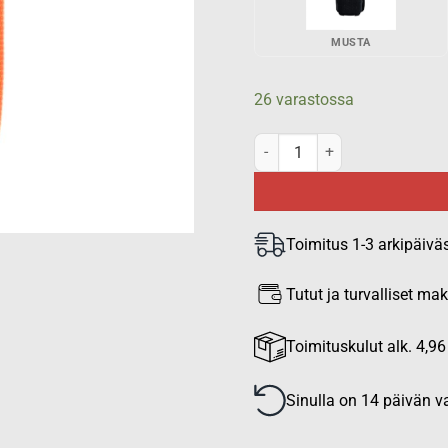
MUSTA
26 varastossa
Virve puhelinkotelo Airbus TH
Toimitus 1-3 arkipäivä
Tutut ja turvalliset m
Toimituskulut alk. 4,96
Sinulla on 14 päivän va