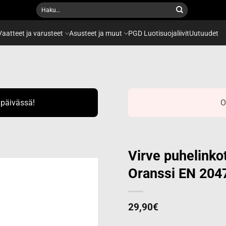
Etsi:
Vaatteet ja varusteet
Asusteet ja muut
PGD Luotisuojaliivit
Uutuudet
ipäivässä!
O
Virve puhelinko
Oranssi EN 204
Add to
wishlist
29,90
€