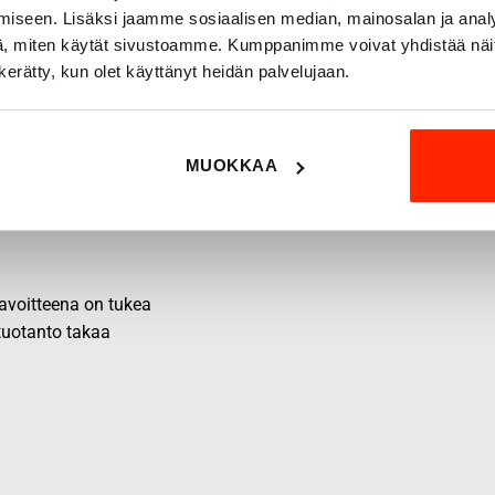
iseen. Lisäksi jaamme sosiaalisen median, mainosalan ja analy
, miten käytät sivustoamme. Kumppanimme voivat yhdistää näitä t
n kerätty, kun olet käyttänyt heidän palvelujaan.
MUOKKAA
 tavoitteena on tukea
 tuotanto takaa