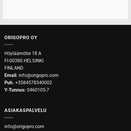
ORIGOPRO OY
Höyläämötie 18 A
FI-00380 HELSINKI
FINLAND
Email:
info@origopro.com
Puh.
+3584578340002
Y-Tunnus:
0460105-7
ASIAKASPALVELU
info@origopro.com