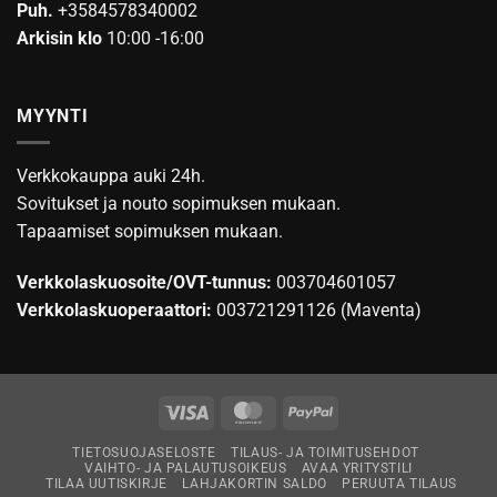
Puh.
+3584578340002
Arkisin klo
10:00 -16:00
MYYNTI
Verkkokauppa auki 24h.
Sovitukset ja nouto sopimuksen mukaan.
Tapaamiset sopimuksen mukaan.
Verkkolaskuosoite/OVT-tunnus:
003704601057
Verkkolaskuoperaattori:
003721291126 (Maventa)
Visa
MasterCard
PayPal
TIETOSUOJASELOSTE
TILAUS- JA TOIMITUSEHDOT
VAIHTO- JA PALAUTUSOIKEUS
AVAA YRITYSTILI
TILAA UUTISKIRJE
LAHJAKORTIN SALDO
PERUUTA TILAUS