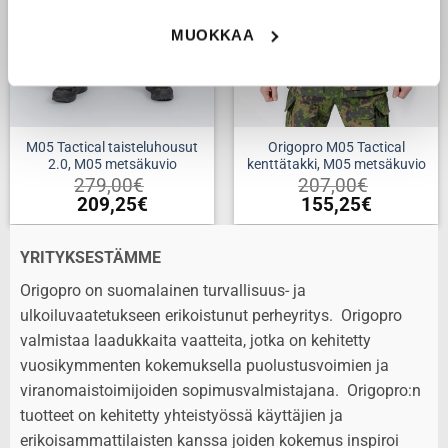
MUOKKAA
M05 Tactical taisteluhousut
Origopro M05 Tactical
2.0, M05 metsäkuvio
kenttätakki, M05 metsäkuvio
279,00
€
207,00
€
209,25
€
155,25
€
YRITYKSESTÄMME
Origopro on suomalainen turvallisuus- ja
ulkoiluvaatetukseen erikoistunut perheyritys. Origopro
valmistaa laadukkaita vaatteita, jotka on kehitetty
vuosikymmenten kokemuksella puolustusvoimien ja
viranomaistoimijoiden sopimusvalmistajana. Origopro:n
tuotteet on kehitetty yhteistyössä käyttäjien ja
erikoisammattilaisten kanssa joiden kokemus inspiroi