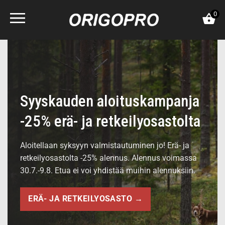
Skip
0
to
content
Syyskauden aloituskampanja
-25% erä- ja retkeilyosastolta
Aloitellaan syksyyn valmistautuminen jo! Erä- ja
retkeilyosastolta -25% alennus. Alennus voimassa
30.7.-9.8. Etua ei voi yhdistää muihin alennuksiin.
ERÄ- JA RETKEILYOSASTO →