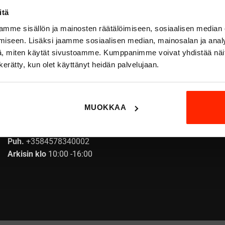
itä
mme sisällön ja mainosten räätälöimiseen, sosiaalisen median
iseen. Lisäksi jaamme sosiaalisen median, mainosalan ja analy
, miten käytät sivustoamme. Kumppanimme voivat yhdistää näitä t
n kerätty, kun olet käyttänyt heidän palvelujaan.
ASIAKASPALVELU
MUOKKAA
info@origopro.com
Puh.
+3584578340002
Arkisin klo
10:00 -16:00