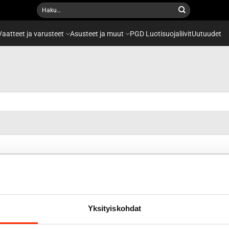
Etsi:
Vaatteet ja varusteet
Asusteet ja muut
PGD Luotisuojaliivit
Uutuudet
Sukunimi
*
Yksityiskohdat