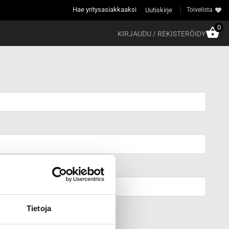
Hae yritysasiakkaaksi
Uutiskirje
Toivelista
0
KIRJAUDU / REKISTERÖIDY
Tietoja