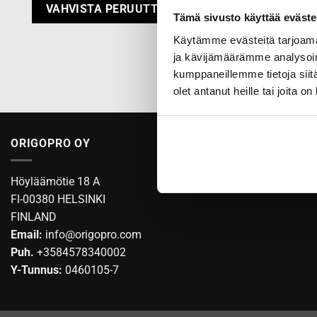
VAHVISTA PERUUTTAMINEN
Tämä sivusto käyttää eväste
Käytämme evästeitä tarjoama
ja kävijämäärämme analysoim
kumppaneillemme tietoja siitä
olet antanut heille tai joita o
ORIGOPRO OY
Höyläämötie 18 A
FI-00380 HELSINKI
FINLAND
Email:
info@origopro.com
Puh.
+3584578340002
Y-Tunnus:
0460105-7