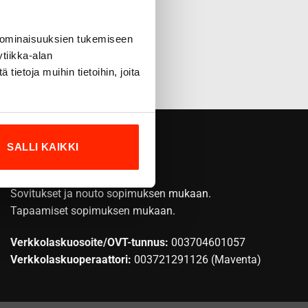
 ominaisuuksien tukemiseen
tiikka-alan
ietoja muihin tietoihin, joita
MYYNTI
SALLI KAIKKI
Verkkokauppa auki 24h.
Sovitukset ja nouto sopimuksen mukaan.
Tapaamiset sopimuksen mukaan.
Verkkolaskuosoite/OVT-tunnus:
003704601057
Verkkolaskuoperaattori:
003721291126 (Maventa)