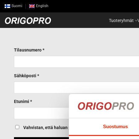
Skip
Suomi
English
to
content
Tuoteryhmät
Tilausnumero
*
Sähköposti
*
Email
Etunimi
*
(repeat)
*
Suostumus
Vahvistan, että haluan peruuttaa yllä mainitun tilauksen.
*