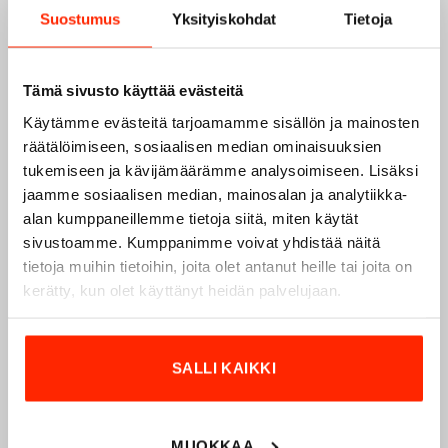
Suostumus
Yksityiskohdat
Tietoja
Tämä sivusto käyttää evästeitä
Käytämme evästeitä tarjoamamme sisällön ja mainosten
räätälöimiseen, sosiaalisen median ominaisuuksien
tukemiseen ja kävijämäärämme analysoimiseen. Lisäksi
jaamme sosiaalisen median, mainosalan ja analytiikka-
alan kumppaneillemme tietoja siitä, miten käytät
sivustoamme. Kumppanimme voivat yhdistää näitä
Origopro – Suomalainen laatumerkki vuodesta
tietoja muihin tietoihin, joita olet antanut heille tai joita on
1975
kerätty, kun olet käyttänyt heidän palvelujaan.
Origopro
on suomalainen turvallisuus- ja
ulkoiluvaatetukseen erikoistunut yritys, joka on toiminut
vuodesta 1975.
Origopro
valmistaa laadukkaita vaatteita,
SALLI KAIKKI
jotka on kehitetty vuosikymmenten kokemuksella
puolustusvoimien ja poliisin sopimusvalmistajana.
Origopro
:n tuotteet on suunniteltu yhteistyössä käyttäjien
MUOKKAA