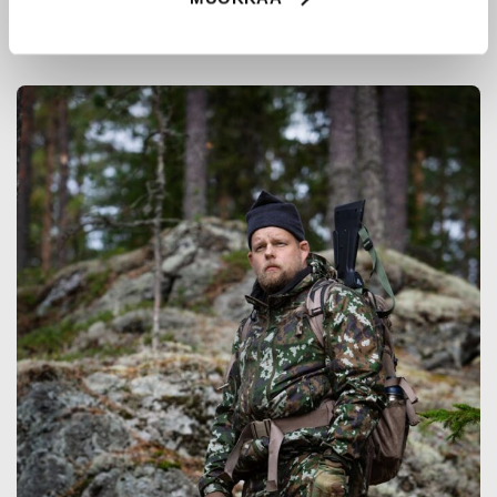
ja erikoisammattilaisten kanssa, joiden kokemus inspiroi
innovoimaan entistä parempia ratkaisuja.