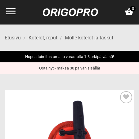
Skip
0
to
content
Etusivu
/
Kotelot, reput
/
Molle kotelot ja taskut
Nopea toimitus omalta varastolta 1-3 arkipäivässä!
Osta nyt - maksa 30 päivän sisällä!
Add to
wishlist