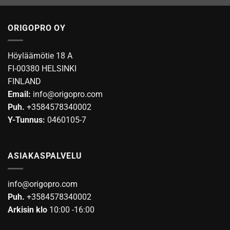
tuotteella
tuotteella
on
on
ORIGOPRO OY
useampi
useampi
muunnelma.
muunnelma.
Voit
Voit
Höyläämötie 18 A
tehdä
tehdä
FI-00380 HELSINKI
valinnat
valinnat
FINLAND
tuotteen
tuotteen
sivulla.
Email:
info@origopro.com
sivulla.
Puh.
+3584578340002
Y-Tunnus:
0460105-7
ASIAKASPALVELU
info@origopro.com
Puh.
+3584578340002
Arkisin klo
10:00 -16:00