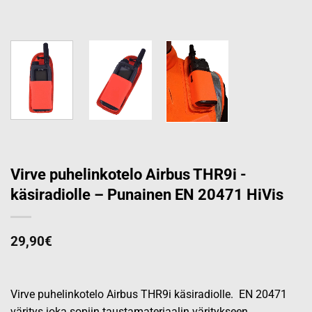
Virve puhelinkotelo Airbus THR9i -
käsiradiolle – Punainen EN 20471 HiVis
29,90
€
Virve puhelinkotelo Airbus THR9i käsiradiolle. EN 20471
väritys joka sopiin taustamateriaalin väritykseen