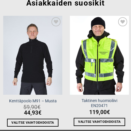
Asiakkaiden suosikit
Add to
Add to
wishlist
wishlist
Taktinen huomioliivi
Kenttäpoolo M91 – Musta
EN20471
59,90
€
119,00
€
44,93
€
VALITSE VAIHTOEHDOISTA
VALITSE VAIHTOEHDOISTA
Tällä
Tällä