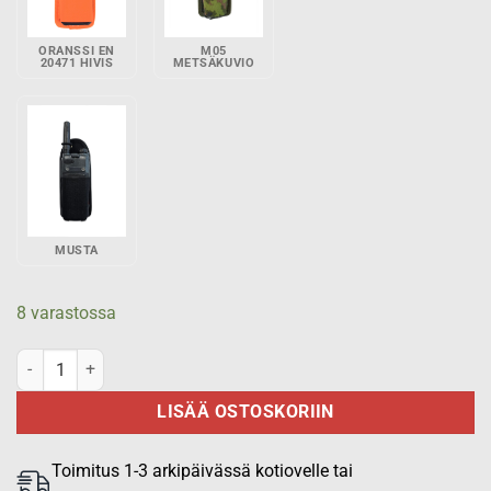
ORANSSI EN
M05
20471 HIVIS
METSÄKUVIO
MUSTA
8 varastossa
Virve puhelinkotelo Airbus THR9i -käsiradiolle - Punainen EN 2047
LISÄÄ OSTOSKORIIN
Toimitus 1-3 arkipäivässä kotiovelle tai