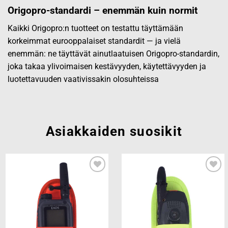
Origopro-standardi – enemmän kuin normit
Kaikki Origopro:n tuotteet on testattu täyttämään
korkeimmat eurooppalaiset standardit — ja vielä
enemmän: ne täyttävät ainutlaatuisen Origopro-standardin,
joka takaa ylivoimaisen kestävyyden, käytettävyyden ja
luotettavuuden vaativissakin olosuhteissa
Asiakkaiden suosikit
Add to
Add to
wishlist
wishlist