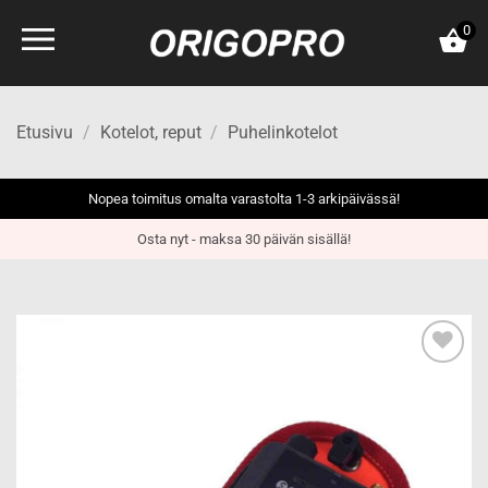
Skip
0
to
content
Etusivu
/
Kotelot, reput
/
Puhelinkotelot
Nopea toimitus omalta varastolta 1-3 arkipäivässä!
Osta nyt - maksa 30 päivän sisällä!
Add to
wishlist