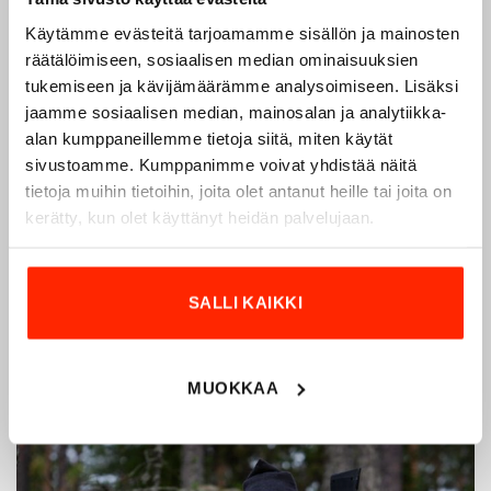
Käytämme evästeitä tarjoamamme sisällön ja mainosten
Origopro – Suomalainen laatumerkki vuodesta
räätälöimiseen, sosiaalisen median ominaisuuksien
1975
tukemiseen ja kävijämäärämme analysoimiseen. Lisäksi
jaamme sosiaalisen median, mainosalan ja analytiikka-
Origopro
on suomalainen turvallisuus- ja
alan kumppaneillemme tietoja siitä, miten käytät
ulkoiluvaatetukseen erikoistunut yritys, joka on toiminut
sivustoamme. Kumppanimme voivat yhdistää näitä
vuodesta 1975.
Origopro
valmistaa laadukkaita vaatteita,
tietoja muihin tietoihin, joita olet antanut heille tai joita on
jotka on kehitetty vuosikymmenten kokemuksella
kerätty, kun olet käyttänyt heidän palvelujaan.
puolustusvoimien ja poliisin sopimusvalmistajana.
Origopro
:n tuotteet on suunniteltu yhteistyössä käyttäjien
ja erikoisammattilaisten kanssa, joiden kokemus inspiroi
SALLI KAIKKI
innovoimaan entistä parempia ratkaisuja.
MUOKKAA