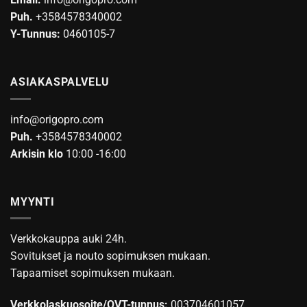
Puh.
+3584578340002
Y-Tunnus:
0460105-7
ASIAKASPALVELU
info@origopro.com
Puh.
+3584578340002
Arkisin klo
10:00 -16:00
MYYNTI
Verkkokauppa auki 24h.
Sovitukset ja nouto sopimuksen mukaan.
Tapaamiset sopimuksen mukaan.
Verkkolaskuosoite/OVT-tunnus:
003704601057