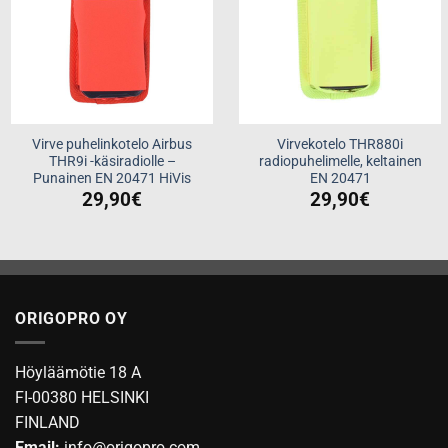
Virve puhelinkotelo Airbus
Virvekotelo THR880i
THR9i -käsiradiolle –
radiopuhelimelle, keltainen
Punainen EN 20471 HiVis
EN 20471
29,90
€
29,90
€
ORIGOPRO OY
Höyläämötie 18 A
FI-00380 HELSINKI
FINLAND
Email:
info@origopro.com