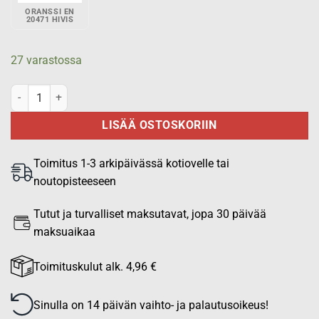
ORANSSI EN
20471 HIVIS
27 varastossa
Virve puhelinkotelo Cassidian th1n käsiradiolle - Punainen EN 2047
LISÄÄ OSTOSKORIIN
Toimitus 1-3 arkipäivässä kotiovelle tai
noutopisteeseen
Tutut ja turvalliset maksutavat, jopa 30 päivää
maksuaikaa
Toimituskulut alk. 4,96 €
Sinulla on 14 päivän vaihto- ja palautusoikeus!