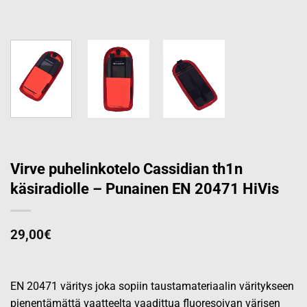
Virve puhelinkotelo Cassidian th1n
käsiradiolle – Punainen EN 20471 HiVis
29,00
€
EN 20471 väritys joka sopiin taustamateriaalin väritykseen
pienentämättä vaatteelta vaadittua fluoresoivan värisen