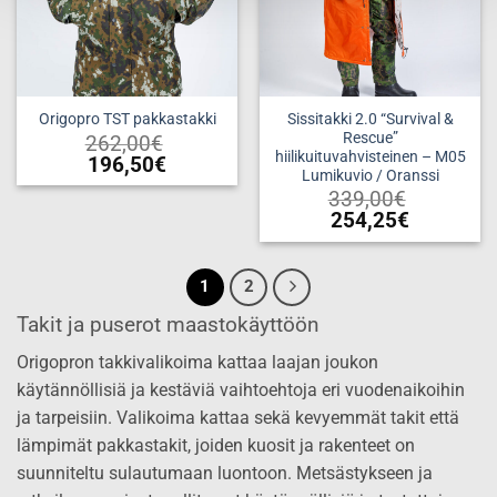
tuotteen
tuotteen
sivulla.
sivulla.
Sissitakki 2.0 “Survival &
Origopro TST pakkastakki
Rescue”
262,00
€
hiilikuituvahvisteinen – M05
196,50
€
Lumikuvio / Oranssi
Tällä
339,00
€
tuotteella
254,25
€
on
Tällä
useampi
tuotteella
muunnelma.
1
2
on
Voit
useampi
Takit ja puserot maastokäyttöön
tehdä
muunnelma.
valinnat
Voit
Origopron takkivalikoima kattaa laajan joukon
tuotteen
tehdä
käytännöllisiä ja kestäviä vaihtoehtoja eri vuodenaikoihin
sivulla.
valinnat
ja tarpeisiin. Valikoima kattaa sekä kevyemmät takit että
tuotteen
lämpimät pakkastakit, joiden kuosit ja rakenteet on
sivulla.
suunniteltu sulautumaan luontoon. Metsästykseen ja