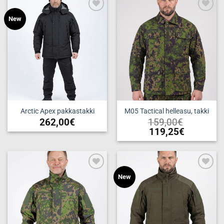
Add to
Add to
New
wishlist
wishlist
Arctic Apex pakkastakki
M05 Tactical helleasu, takki
262,00
€
159,00
€
119,25
€
Tällä
Tällä
tuotteella
tuotteella
on
on
useampi
useampi
muunnelma.
Add to
Add to
New
muunnelma.
wishlist
wishlist
Voit
Voit
tehdä
tehdä
valinnat
valinnat
tuotteen