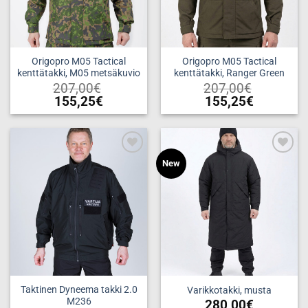
tuotteen
sivulla.
sivulla.
Origopro M05 Tactical
Origopro M05 Tactical
kenttätakki, M05 metsäkuvio
kenttätakki, Ranger Green
207,00
€
207,00
€
155,25
€
155,25
€
Tällä
Tällä
tuotteella
tuotteella
on
on
useampi
useampi
Add to
Add to
New
muunnelma.
muunnelma.
wishlist
wishlist
Voit
Voit
tehdä
tehdä
valinnat
valinnat
tuotteen
tuotteen
sivulla.
sivulla.
Taktinen Dyneema takki 2.0
Varikkotakki, musta
M236
280,00
€