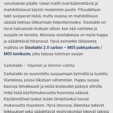
varustuksen päälle. Useat mallit ovat käännettäviä ja
mahdollistavat käytön molemmin puolin. Pituudeltaan
takit suojaavat reisiä, mutta osassa on mahdollisuus
säätää helmaa liikkumisen helpottamiseksi. Sissitakki on
hyvä lisävaruste mukaan silloin, kun sää vaihtelee ja
suojalle on tarvetta. Monissa sissitakeissa on myös huppu
ja säädettävät hihansuut. Hyvä esimerkki tällaisesta
mallista on
Sissitakki 2.0 carbon – M05 pakkaskuvio /
M05 lumikuvio
, joka tarjoaa toimivan suojan
Sarkatakki – hiljainen ja lämmin valinta
Sarkatakki on suunniteltu suojaamaan kylmältä ja tuulelta
tilanteissa, joissa liikutaan vähemmän. Huppu suojaa
kasvoja tehokkaasti ja estää kosteuden pääsyä silmille,
mikä lisää käyttömukavuutta huonossa säässä.
Käytännölliset taskut, kuten lämpötaskut tuovat
mukavuutta maastoon. Hyvä istuvuus, liikerataa tukevat
leikkaukset sekä säädettävät yksityiskohdat tekevät takista