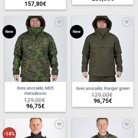
157,80
€
Tällä
Tällä
tuotteella
tuotteella
on
on
useampi
useampi
muunnelma.
Add to
Add to
New
New
muunnelma.
wishlist
wishlist
Voit
Voit
tehdä
tehdä
valinnat
valinnat
tuotteen
tuotteen
sivulla.
sivulla.
Ilves anorakki, M05
Ilves anorakki, Ranger green
metsäkuvio
129,00
€
129,00
€
96,75
€
96,75
€
Tällä
Tällä
tuotteella
tuotteella
on
on
useampi
useampi
muunnelma.
-14%
Add to
Add to
muunnelma.
wishlist
wishlist