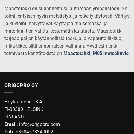
Maastotakki on suunniteltu sulautumaan ympäristöön. Se
toimii erityisen hyvin metsästys- ja retkeilykäytössä. Väritys
ja kuviointi häivyttävät käyttäjää maisemassa, ja
materiaalit on valittu kestämään kulutusta. Maastotakki
tarjoaa paljon käytännöllisiä taskuja ja vapautta liikkua,
mikä tekee siitä erinomaisen valinnan. Hyvä esimerkki
toimivasta kenttätakista on
Maastotakki, M05 metsäkuvio
ORIGOPRO OY
Höyläämötie 18 A
FI-00380 HELSINKI
FINLAND
Email:
info@origopro.com
Puh.
+3584578340002