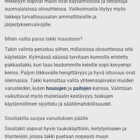
retkeilyyn sopivat mallit ovat käytännöllisiä ja testattuja
suomalaisissa olosuhteissa. Valikoimasta löytyy myös
takkeja turvallisuusalan ammattilaisille ja
järjestyksenvalvojille.
Miten valita paras takki maastoon?
Takin valinta perustuu siihen, millaisissa olosuhteissa sitä
käytetään. Kylmässä säässä tarvitaan kunnolla eristetty
pakkastakki, kun taas leudommille keleille sopii kevyempi
kerros. Paljon liikkuvalle hengittävyys ja hyvä istuvuus ovat
olennaisia. Takki kannattaa valita yhteensopivaksi muiden
varusteiden, kuten
housujen
ja
paitojen
kanssa. Valintaan
vaikuttavat myös materiaalin kestävyys, taskujen
käytännöllinen sijoittelu ja säätömahdollisuudet.
Sissitakilla suojaa varustuksen päälle
Sissitakit sopivat hyvin taukokäyttöön, leiriytymiseen ja
tilanteisiin, joissa takki puetaan nopeasti muun