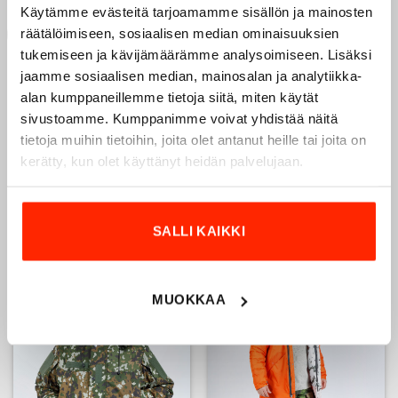
on
Käytämme evästeitä tarjoamamme sisällön ja mainosten
useampi
useampi
muunnelma.
räätälöimiseen, sosiaalisen median ominaisuuksien
Add to
Add to
New
muunnelma.
wishlist
wishlist
Voit
tukemiseen ja kävijämäärämme analysoimiseen. Lisäksi
Voit
tehdä
jaamme sosiaalisen median, mainosalan ja analytiikka-
tehdä
valinnat
alan kumppaneillemme tietoja siitä, miten käytät
valinnat
tuotteen
sivustoamme. Kumppanimme voivat yhdistää näitä
tuotteen
sivulla.
sivulla.
tietoja muihin tietoihin, joita olet antanut heille tai joita on
kerätty, kun olet käyttänyt heidän palvelujaan.
Ilves anorakki, M05
Ilves lumipuku, lumipuvun
pakkaskuvio
anorakki
129,00
€
129,00
€
SALLI KAIKKI
96,75
€
96,75
€
Tällä
Tällä
tuotteella
tuotteella
MUOKKAA
on
on
useampi
useampi
Add to
Add to
muunnelma.
muunnelma.
wishlist
wishlist
Voit
Voit
tehdä
tehdä
valinnat
valinnat