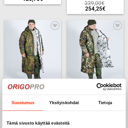
339,00
€
Tällä
254,25
€
tuotteella
Tällä
on
tuotteella
useampi
on
muunnelma.
useampi
Voit
Add to
Add to
muunnelma.
wishlist
wishlist
tehdä
Voit
valinnat
tehdä
tuotteen
valinnat
sivulla.
tuotteen
sivulla.
Sissitakki 2.0 carbon – M05
Sissitakki 2.0 carbon – M05
metsäkuvio / M05 lumikuvio,
pakkaskuvio / M05
hiilikuituvahvisteinen
lumikuvio,
hiilikuituvahvisteinen
339,00
€
Suostumus
Yksityiskohdat
Tietoja
339,00
€
254,25
€
254,25
€
Tällä
Tällä
tuotteella
Tämä sivusto käyttää evästeitä
tuotteella
on