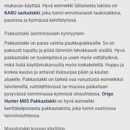
mukavan käyttää. Hyvä esimerkki tällaisesta takista on
KARU sarkatakki
, joka toimii erinomaisesti taukotakkina,
passissa ja kylmässä kenttätyössä.
Pakkastakki äärimmäiseen kylmyyteen
Pakkastakki on paras valinta paukkupakkasille. Se on
paksusti topattu ja pitää lämmön tehokkaasti sisällä. Hyvä
pakkastakki on tuulenpitävä ja usein myös vettähylkivä,
mikä lisää käyttömukavuutta myös loskakeleillä. Huppu ja
korkea kaulus ja antavat lisäsuojaa pään ja kaulan
alueelle. Pakkastakki on tärkeä osa varustusta esimerkiksi
talvileireillä, vahtitehtävissä tai muussa paikallaan
pysyvässä toiminnassa kylmissä olosuhteissa.
Origo
Hunter M05 Pakkastakki
on hyvä esimerkki
kenttäkelpoisesta pakkastakista, joka toimii vaativissa
talviolosuhteissa.
Maastotakki kovaan käyttöön