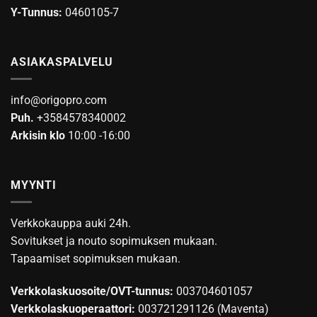
Y-Tunnus:
0460105-7
ASIAKASPALVELU
info@origopro.com
Puh.
+3584578340002
Arkisin klo
10:00 -16:00
MYYNTI
Verkkokauppa auki 24h.
Sovitukset ja nouto sopimuksen mukaan.
Tapaamiset sopimuksen mukaan.
Verkkolaskuosoite/OVT-tunnus:
003704601057
Verkkolaskuoperaattori:
003721291126 (Maventa)