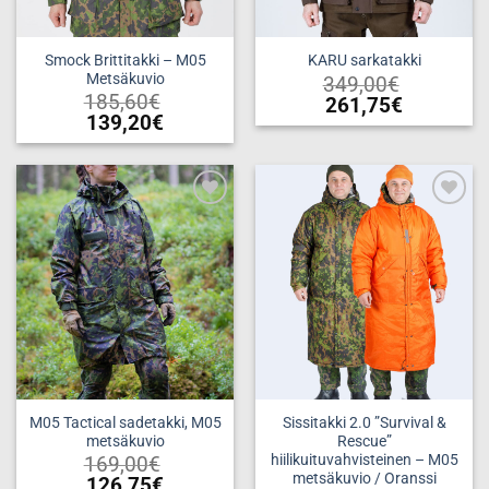
Smock Brittitakki – M05
KARU sarkatakki
Metsäkuvio
349,00
€
185,60
€
261,75
€
139,20
€
Tällä
Tällä
tuotteella
tuotteella
on
on
useampi
useampi
muunnelma.
Add to
Add to
muunnelma.
wishlist
wishlist
Voit
Voit
tehdä
tehdä
valinnat
valinnat
tuotteen
tuotteen
sivulla.
sivulla.
M05 Tactical sadetakki, M05
Sissitakki 2.0 ”Survival &
metsäkuvio
Rescue”
hiilikuituvahvisteinen – M05
169,00
€
metsäkuvio / Oranssi
126,75
€