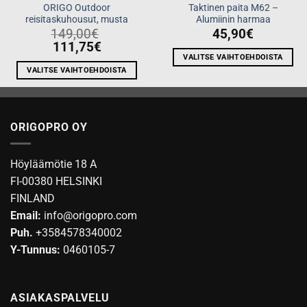
ORIGO Outdoor
Taktinen paita M62 –
reisitaskuhousut, musta
Alumiinin harmaa
149,00
€
45,90
€
111,75
€
VALITSE VAIHTOEHDOISTA
VALITSE VAIHTOEHDOISTA
Tällä
Tällä
tuotteella
tuotteella
on
on
useampi
ORIGOPRO OY
useampi
muunnelma.
muunnelma.
Voit
Voit
tehdä
Höyläämötie 18 A
tehdä
valinnat
FI-00380 HELSINKI
valinnat
tuotteen
FINLAND
tuotteen
sivulla.
Email:
info@origopro.com
sivulla.
Puh.
+3584578340002
Y-Tunnus:
0460105-7
ASIAKASPALVELU