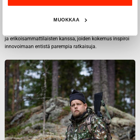
vuodesta 1975.
Origopro
valmistaa laadukkaita vaatteita,
jotka on kehitetty vuosikymmenten kokemuksella
MUOKKAA
puolustusvoimien ja poliisin sopimusvalmistajana.
Origopro
:n tuotteet on suunniteltu yhteistyössä käyttäjien
ja erikoisammattilaisten kanssa, joiden kokemus inspiroi
innovoimaan entistä parempia ratkaisuja.