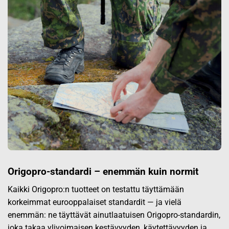
Origopro-standardi – enemmän kuin normit
Kaikki Origopro:n tuotteet on testattu täyttämään
korkeimmat eurooppalaiset standardit — ja vielä
enemmän: ne täyttävät ainutlaatuisen Origopro-standardin,
joka takaa ylivoimaisen kestävyyden, käytettävyyden ja