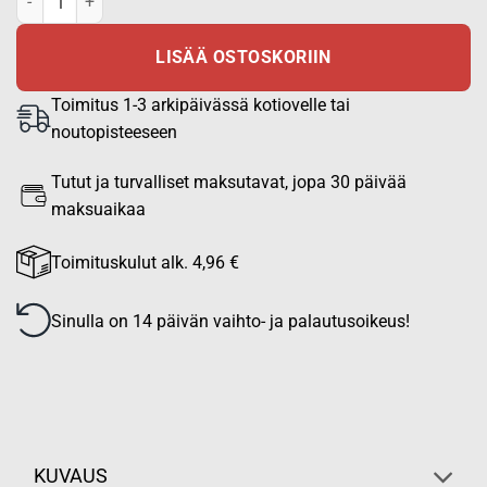
LISÄÄ OSTOSKORIIN
Toimitus 1-3 arkipäivässä kotiovelle tai
noutopisteeseen
Tutut ja turvalliset maksutavat, jopa 30 päivää
maksuaikaa
Toimituskulut alk. 4,96 €
Sinulla on 14 päivän vaihto- ja palautusoikeus!
KUVAUS