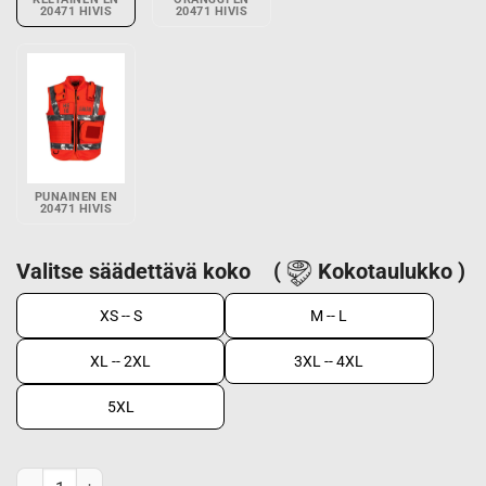
20471 HIVIS
20471 HIVIS
PUNAINEN EN
20471 HIVIS
Valitse säädettävä koko
(
Kokotaulukko )
XS -- S
M -- L
XL -- 2XL
3XL -- 4XL
5XL
Huomioliivi/Varusteliivi EN 20471 Keltainen määrä