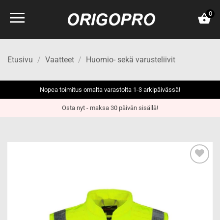
Skip
0
to
content
Etusivu
/
Vaatteet
/
Huomio- sekä varusteliivit
Nopea toimitus omalta varastolta 1-3 arkipäivässä!
Osta nyt - maksa 30 päivän sisällä!
Add to
wishlist