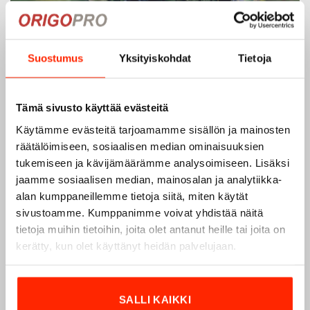
Suostumus
Yksityiskohdat
Tietoja
Tämä sivusto käyttää evästeitä
Käytämme evästeitä tarjoamamme sisällön ja mainosten
räätälöimiseen, sosiaalisen median ominaisuuksien
tukemiseen ja kävijämäärämme analysoimiseen. Lisäksi
jaamme sosiaalisen median, mainosalan ja analytiikka-
alan kumppaneillemme tietoja siitä, miten käytät
sivustoamme. Kumppanimme voivat yhdistää näitä
tietoja muihin tietoihin, joita olet antanut heille tai joita on
kerätty, kun olet käyttänyt heidän palvelujaan.
Origopro – Suomalainen laatumerkki vuodesta
1975
Origopro
on suomalainen turvallisuus- ja
SALLI KAIKKI
ulkoiluvaatetukseen erikoistunut yritys, joka on toiminut