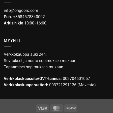
info@origopro.com
Puh.
+3584578340002
Arkisin klo
10:00 -16:00
MYYNTI
Verkkokauppa auki 24h.
Sovitukset ja nouto sopimuksen mukaan.
Tapaamiset sopimuksen mukaan.
Verkkolaskuosoite/OVT-tunnus:
003704601057
Verkkolaskuoperaattori:
003721291126 (Maventa)
Visa
MasterCard
PayPal