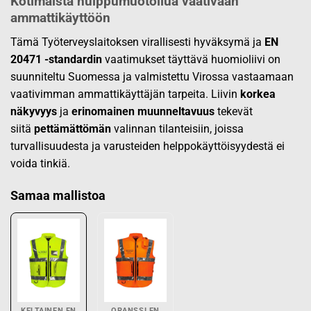
Kotimaista huippumuotoilua vaativaan
ammattikäyttöön
Tämä Työterveyslaitoksen virallisesti hyväksymä ja
EN
20471 -standardin
vaatimukset täyttävä huomioliivi on
suunniteltu Suomessa ja valmistettu Virossa vastaamaan
vaativimman ammattikäyttäjän tarpeita. Liivin
korkea
näkyvyys
ja
erinomainen muunneltavuus
tekevät
siitä
pettämättömän
valinnan tilanteisiin, joissa
turvallisuudesta ja varusteiden helppokäyttöisyydestä ei
voida tinkiä.
Samaa mallistoa
KELTAINEN EN
ORANSSI EN