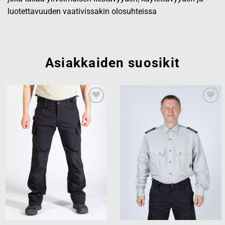
luotettavuuden vaativissakin olosuhteissa
Asiakkaiden suosikit
Add to
Add to
wishlist
wishlist