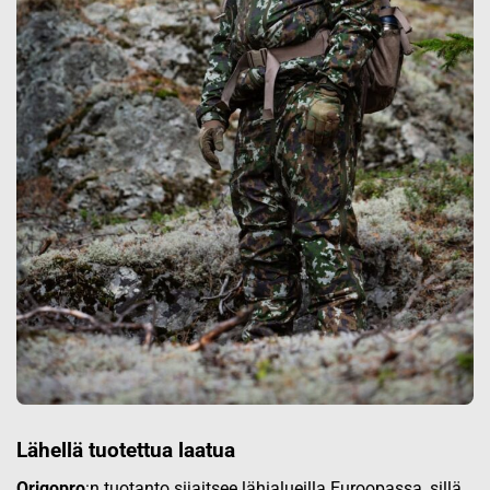
Lähellä tuotettua laatua
Origopro
:n tuotanto sijaitsee lähialueilla Euroopassa, sillä