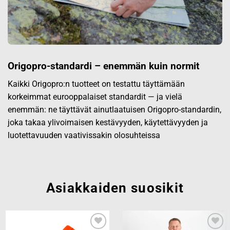
Origopro-standardi – enemmän kuin normit
Kaikki Origopro:n tuotteet on testattu täyttämään
korkeimmat eurooppalaiset standardit — ja vielä
enemmän: ne täyttävät ainutlaatuisen Origopro-standardin,
joka takaa ylivoimaisen kestävyyden, käytettävyyden ja
luotettavuuden vaativissakin olosuhteissa
Asiakkaiden suosikit