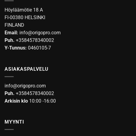
tehdä
valinnat
Höyläämötie 18 A
tuotteen
FI-00380 HELSINKI
sivulla.
FINLAND
Email:
info@origopro.com
Puh.
+3584578340002
Y-Tunnus:
0460105-7
ASIAKASPALVELU
info@origopro.com
Puh.
+3584578340002
Arkisin klo
10:00 -16:00
MYYNTI