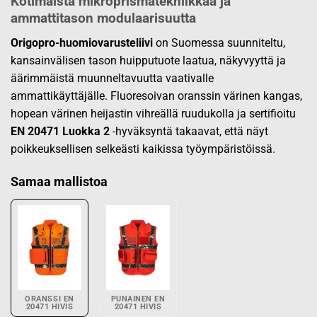
Kotimaista mikroprismatekniikkaa ja
ammattitason modulaarisuutta
Origopro-huomiovarusteliivi
on Suomessa suunniteltu,
kansainvälisen tason huipputuote laatua, näkyvyyttä ja
äärimmäistä muunneltavuutta vaativalle
ammattikäyttäjälle. Fluoresoivan oranssin värinen kangas,
hopean värinen heijastin vihreällä ruudukolla ja sertifioitu
EN 20471 Luokka 2
-hyväksyntä takaavat, että näyt
poikkeuksellisen selkeästi kaikissa työympäristöissä.
Samaa mallistoa
ORANSSI EN
PUNAINEN EN
20471 HIVIS
20471 HIVIS