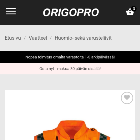
Skip
0
to
content
Etusivu
/
Vaatteet
/
Huomio- sekä varusteliivit
Nopea toimitus omalta varastolta 1-3 arkipäivässä!
Osta nyt - maksa 30 päivän sisällä!
Add to
wishlist