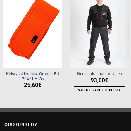
Add to
Add to
wishlist
wishlist
Kiristyssidetasku -Oranssi EN
Neulepaita, operatiivinen
20471 HiVis
93,00
€
25,60
€
VALITSE VAIHTOEHDOISTA
Tällä
tuotteella
on
useampi
muunnelma.
ORIGOPRO OY
Voit