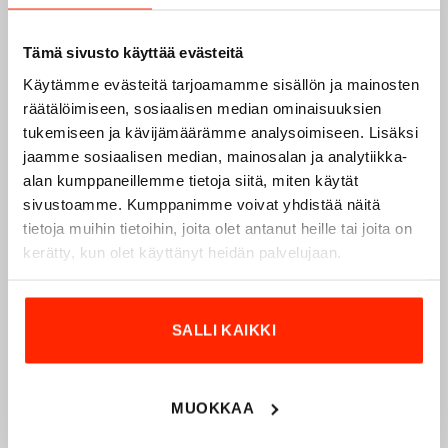
Tämä sivusto käyttää evästeitä
Käytämme evästeitä tarjoamamme sisällön ja mainosten
räätälöimiseen, sosiaalisen median ominaisuuksien
tukemiseen ja kävijämäärämme analysoimiseen. Lisäksi
Origopro – Suomalainen laatumerkki vuodesta
jaamme sosiaalisen median, mainosalan ja analytiikka-
1975
alan kumppaneillemme tietoja siitä, miten käytät
sivustoamme. Kumppanimme voivat yhdistää näitä
Origopro
on suomalainen turvallisuus- ja
tietoja muihin tietoihin, joita olet antanut heille tai joita on
ulkoiluvaatetukseen erikoistunut yritys, joka on toiminut
kerätty, kun olet käyttänyt heidän palvelujaan.
vuodesta 1975.
Origopro
valmistaa laadukkaita vaatteita,
jotka on kehitetty vuosikymmenten kokemuksella
puolustusvoimien ja poliisin sopimusvalmistajana.
SALLI KAIKKI
Origopro
:n tuotteet on suunniteltu yhteistyössä käyttäjien
ja erikoisammattilaisten kanssa, joiden kokemus inspiroi
innovoimaan entistä parempia ratkaisuja.
MUOKKAA