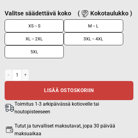
Valitse säädettävä koko
(
Kokotaulukko )
XS -- S
M -- L
XL -- 2XL
3XL -- 4XL
5XL
Huomioliivi/Varusteliivi EN 20471 Oranssi, ruudukolla määrä
LISÄÄ OSTOSKORIIN
Toimitus 1-3 arkipäivässä kotiovelle tai
noutopisteeseen
Tutut ja turvalliset maksutavat, jopa 30 päivää
maksuaikaa