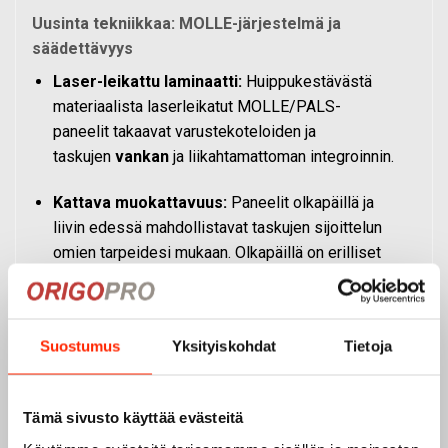
Uusinta tekniikkaa: MOLLE-järjestelmä ja
säädettävyys
Laser-leikattu laminaatti:
Huippukestävästä
materiaalista laserleikatut MOLLE/PALS-
paneelit takaavat varustekoteloiden ja
taskujen
vankan
ja liikahtamattoman integroinnin.
Kattava muokattavuus:
Paneelit olkapäillä ja
liivin edessä mahdollistavat taskujen sijoittelun
omien tarpeidesi mukaan. Olkapäillä on erilliset
kiinnityspisteet esimerkiksi Virve-
viranomaispuhelimelle ja kännykkäkotelolle.
Suostumus
Yksityiskohdat
Tietoja
Ylivoimainen solkikiinnitys:
Kylkien
säätösoljilla ympärysmitta on helppo säätää
nopeasti vartalonmyötäiseksi. Liivi kiristyy
Tämä sivusto käyttää evästeitä
yhdellä nykäisyllä ja löystyy nostamalla solkea.