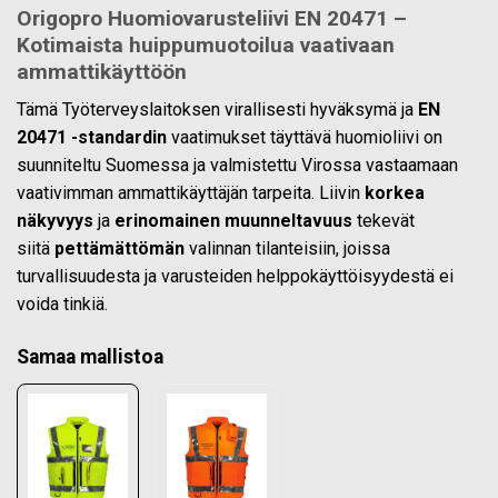
Origopro Huomiovarusteliivi EN 20471 –
Kotimaista huippumuotoilua vaativaan
ammattikäyttöön
Tämä Työterveyslaitoksen virallisesti hyväksymä ja
EN
20471 -standardin
vaatimukset täyttävä huomioliivi on
suunniteltu Suomessa ja valmistettu Virossa vastaamaan
vaativimman ammattikäyttäjän tarpeita. Liivin
korkea
näkyvyys
ja
erinomainen muunneltavuus
tekevät
siitä
pettämättömän
valinnan tilanteisiin, joissa
turvallisuudesta ja varusteiden helppokäyttöisyydestä ei
voida tinkiä.
Samaa mallistoa