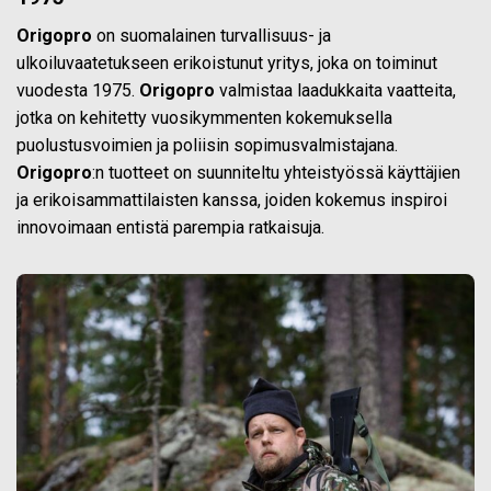
Origopro
on suomalainen turvallisuus- ja
ulkoiluvaatetukseen erikoistunut yritys, joka on toiminut
vuodesta 1975.
Origopro
valmistaa laadukkaita vaatteita,
jotka on kehitetty vuosikymmenten kokemuksella
puolustusvoimien ja poliisin sopimusvalmistajana.
Origopro
:n tuotteet on suunniteltu yhteistyössä käyttäjien
ja erikoisammattilaisten kanssa, joiden kokemus inspiroi
innovoimaan entistä parempia ratkaisuja.