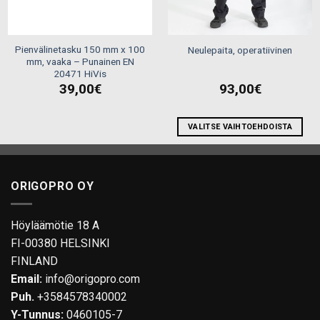
Pienvälinetasku 150 mm x 100
Neulepaita, operatiivinen
mm, vaaka – Punainen EN
20471 HiVis
39,00
€
93,00
€
VALITSE VAIHTOEHDOISTA
Tällä
tuotteella
on
ORIGOPRO OY
useampi
muunnelma.
Voit
Höyläämötie 18 A
tehdä
FI-00380 HELSINKI
valinnat
FINLAND
tuotteen
Email:
info@origopro.com
sivulla.
Puh.
+3584578340002
Y-Tunnus:
0460105-7