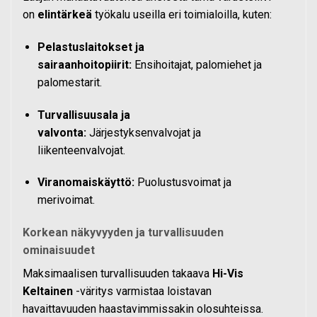
on
elintärkeä
työkalu useilla eri toimialoilla, kuten:
Pelastuslaitokset ja
sairaanhoitopiirit:
Ensihoitajat, palomiehet ja
palomestarit.
Turvallisuusala ja
valvonta:
Järjestyksenvalvojat ja
liikenteenvalvojat.
Viranomaiskäyttö:
Puolustusvoimat ja
merivoimat.
Korkean näkyvyyden ja turvallisuuden
ominaisuudet
Maksimaalisen turvallisuuden takaava
Hi-Vis
Keltainen
-väritys varmistaa loistavan
havaittavuuden haastavimmissakin olosuhteissa.