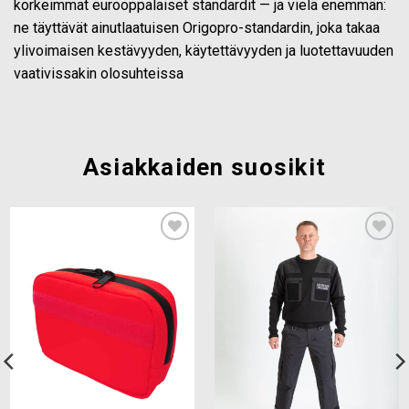
korkeimmat eurooppalaiset standardit — ja vielä enemmän:
ne täyttävät ainutlaatuisen Origopro-standardin, joka takaa
ylivoimaisen kestävyyden, käytettävyyden ja luotettavuuden
vaativissakin olosuhteissa
Asiakkaiden suosikit
Add to
Add to
wishlist
wishlist