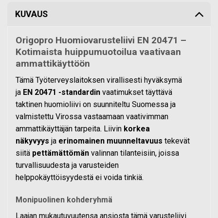
KUVAUS
Origopro Huomiovarusteliivi EN 20471 –
Kotimaista huippumuotoilua vaativaan
ammattikäyttöön
Tämä Työterveyslaitoksen virallisesti hyväksymä
ja
EN 20471 -standardin
vaatimukset täyttävä
taktinen huomioliivi on suunniteltu Suomessa ja
valmistettu Virossa vastaamaan vaativimman
ammattikäyttäjän tarpeita. Liivin
korkea
näkyvyys
ja
erinomainen muunneltavuus
tekevät
siitä
pettämättömän
valinnan tilanteisiin, joissa
turvallisuudesta ja varusteiden
helppokäyttöisyydestä ei voida tinkiä.
Monipuolinen kohderyhmä
Laajan mukautuvuutensa ansiosta tämä varusteliivi