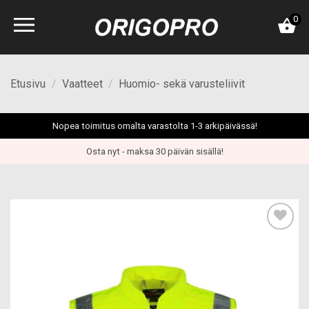
Skip
0
to
content
Etusivu
/
Vaatteet
/
Huomio- sekä varusteliivit
Nopea toimitus omalta varastolta 1-3 arkipäivässä!
Osta nyt - maksa 30 päivän sisällä!
Add to
wishlist