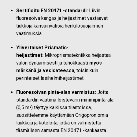
Sertifioitu EN 20471 -standardi:
Liivin
fluoresoiva kangas ja heijastimet vastaavat
tiukkoja kansainvälisiä henkilösuojaimien
vaatimuksia.
Ylivertaiset Prismatic-
heijastimet:
Mikroprismatekniikka heijastaa
valon dynaamisesti ja tehokkaasti
myös
märkänä ja vesisateessa
, toisin kuin
perinteiset lasihelmiheijastimet.
Fluoresoivan pinta-alan varmistus:
Jotta
standardin vaatima loistevärin minimipinta-ala
(0,5 m²) täyttyy kaikissa tilanteissa,
suosittelemme käyttämään Origopron omia
laukkuja ja koteloita, jotka on valmistettu
täsmälleen samasta EN 20471 -kankaasta.