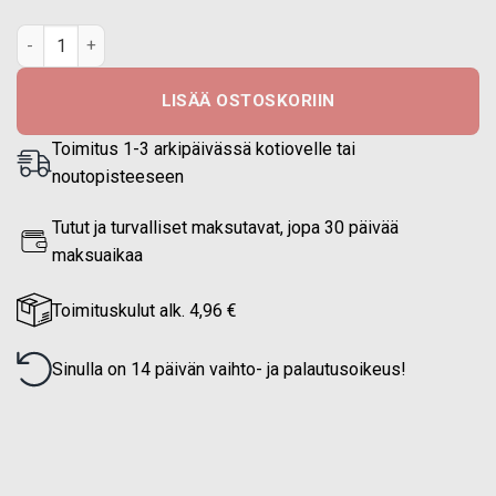
Huomioliivi/Varusteliivi EN 20471 Keltainen määrä
LISÄÄ OSTOSKORIIN
Toimitus 1-3 arkipäivässä kotiovelle tai
noutopisteeseen
Tutut ja turvalliset maksutavat, jopa 30 päivää
maksuaikaa
Toimituskulut alk. 4,96 €
Sinulla on 14 päivän vaihto- ja palautusoikeus!