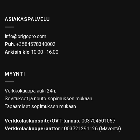
ASIAKASPALVELU
info@origopro.com
Puh.
+3584578340002
Arkisin klo
10:00 -16:00
MYYNTI
Verkkokauppa auki 24h.
Sovitukset ja nouto sopimuksen mukaan.
Tapaamiset sopimuksen mukaan.
Verkkolaskuosoite/OVT-tunnus:
003704601057
Verkkolaskuoperaattori:
003721291126 (Maventa)