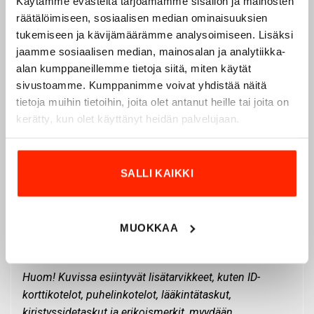
Solkikiinnitys on huomattavasti tarrakiinnitystä
Käytämme evästeitä tarjoamamme sisällön ja mainosten
nopeampi eikä se kuluta tai hankaile muita
räätälöimiseen, sosiaalisen median ominaisuuksien
tukemiseen ja kävijämäärämme analysoimiseen. Lisäksi
vaatteitasi.
jaamme sosiaalisen median, mainosalan ja analytiikka-
Tunnistepaikat ja varastointi
alan kumppaneillemme tietoja siitä, miten käytät
sivustoamme. Kumppanimme voivat yhdistää näitä
Suuret tarranauhapohjat:
Rinnassa on kaksi
tietoja muihin tietoihin, joita olet antanut heille tai joita on
laajaa
120×100 mm
tarrapohjaa
kerätty, kun olet käyttänyt heidän palvelujaan.
tunnistusmerkeille, osastotunnuksille ja
nimikyltille. Selässä on kookas
90×360
mm
tarrapohja isolle selkätekstille.
SALLI KAIKKI
Tarviketaskut:
Rinnasta löytyy kaksi tilavaa
tarviketaskua, jotka on varustettu erittäin
laadukkailla ja vankkarakenteisilla 8 mm
MUOKKAA
hammasvetoketjuilla.
Huom! Kuvissa esiintyvät lisätarvikkeet, kuten ID-
korttikotelot, puhelinkotelot, lääkintätaskut,
kiristyssidetaskut ja erikoismerkit, myydään