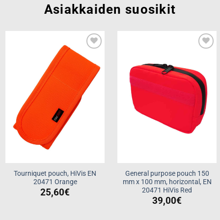
Asiakkaiden suosikit
Add to
Add to
wishlist
wishlist
Tourniquet pouch, HiVis EN
General purpose pouch 150
20471 Orange
mm x 100 mm, horizontal, EN
20471 HiVis Red
25,60
€
39,00
€