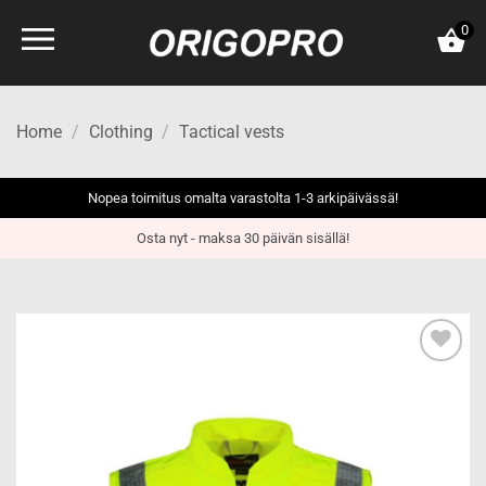
Skip
0
to
content
Home
/
Clothing
/
Tactical vests
Nopea toimitus omalta varastolta 1-3 arkipäivässä!
Osta nyt - maksa 30 päivän sisällä!
Add to
wishlist