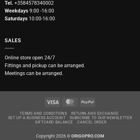
Tel.
+3584578340002
Weekdays
9:00 -16:00
Saturdays
10:00-16:00
SALES
Online store open 24/7
Fittings and pickup can be arranged.
Meetings can be arranged.
Visa
MasterCard
PayPal
TERMS AND CONDITIONS
RETURN AND EXCHANGE
SET UP A BUSINESS ACCOUNT
SUBSCRIBE TO OUR NEWSLETTER
GIFTCARD BALANCE
CANCEL ORDER
Copyright 2026 ©
ORIGOPRO.COM