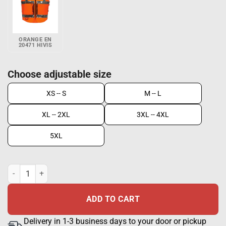
ORANGE EN
20471 HIVIS
Choose adjustable size
XS -- S
M -- L
XL -- 2XL
3XL -- 4XL
5XL
Hi-Vis vest EN 20471 lk 2, Yellow + Silver quantity
ADD TO CART
Delivery in 1-3 business days to your door or pickup