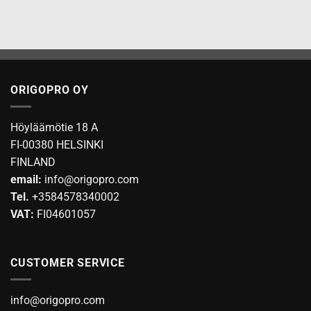
ORIGOPRO OY
Höyläämötie 18 A
FI-00380 HELSINKI
FINLAND
email:
info@origopro.com
Tel.
+3584578340002
VAT:
FI04601057
CUSTOMER SERVICE
info@origopro.com