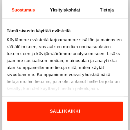
Suostumus
Yksityiskohdat
Tietoja
Tämä sivusto käyttää evästeitä
Käytämme evästeitä tarjoamamme sisällön ja mainosten
räätälöimiseen, sosiaalisen median ominaisuuksien
tukemiseen ja kävijämäärämme analysoimiseen. Lisäksi
jaamme sosiaalisen median, mainosalan ja analytiikka-
alan kumppaneillemme tietoja siitä, miten käytät
Origopro – Suomalainen laatumerkki vuodesta
sivustoamme. Kumppanimme voivat yhdistää näitä
1975
tietoja muihin tietoihin, joita olet antanut heille tai joita on
kerätty, kun olet käyttänyt heidän palvelujaan.
Origopro
on suomalainen turvallisuus- ja
ulkoiluvaatetukseen erikoistunut yritys, joka on toiminut
vuodesta 1975.
Origopro
valmistaa laadukkaita vaatteita,
SALLI KAIKKI
jotka on kehitetty vuosikymmenten kokemuksella
puolustusvoimien ja poliisin sopimusvalmistajana.
Origopro
:n tuotteet on suunniteltu yhteistyössä käyttäjien