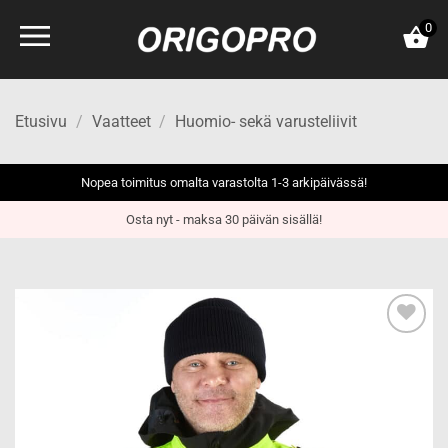
Skip
0
to
content
Etusivu
/
Vaatteet
/
Huomio- sekä varusteliivit
Nopea toimitus omalta varastolta 1-3 arkipäivässä!
Osta nyt - maksa 30 päivän sisällä!
Add to
wishlist