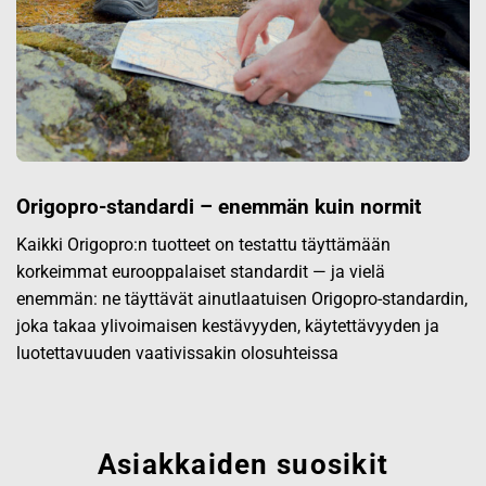
Origopro-standardi – enemmän kuin normit
Kaikki Origopro:n tuotteet on testattu täyttämään
korkeimmat eurooppalaiset standardit — ja vielä
enemmän: ne täyttävät ainutlaatuisen Origopro-standardin,
joka takaa ylivoimaisen kestävyyden, käytettävyyden ja
luotettavuuden vaativissakin olosuhteissa
Asiakkaiden suosikit