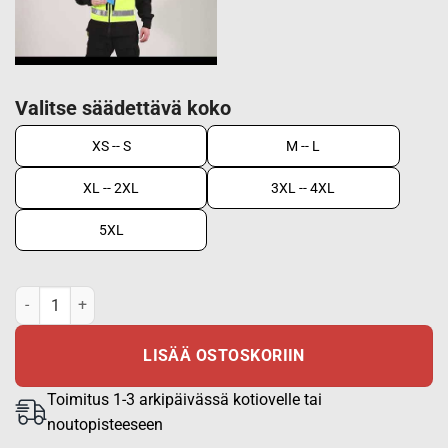
Valitse säädettävä koko
XS -- S
M -- L
XL -- 2XL
3XL -- 4XL
5XL
Taktinen huomioliivi EN20471 määrä
LISÄÄ OSTOSKORIIN
Toimitus 1-3 arkipäivässä kotiovelle tai
noutopisteeseen