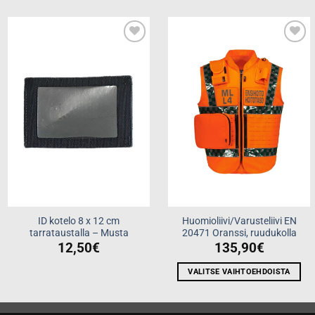
Add to
Add to
wishlist
wishlist
ID kotelo 8 x 12 cm
Huomioliivi/Varusteliivi EN
tarrataustalla – Musta
20471 Oranssi, ruudukolla
12,50
€
135,90
€
VALITSE VAIHTOEHDOISTA
Tällä
tuotteella