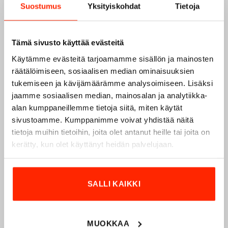
Suostumus
Yksityiskohdat
Tietoja
Tämä sivusto käyttää evästeitä
Käytämme evästeitä tarjoamamme sisällön ja mainosten
räätälöimiseen, sosiaalisen median ominaisuuksien
tukemiseen ja kävijämäärämme analysoimiseen. Lisäksi
jaamme sosiaalisen median, mainosalan ja analytiikka-
alan kumppaneillemme tietoja siitä, miten käytät
Origopro – Suomalainen laatumerkki vuodesta
sivustoamme. Kumppanimme voivat yhdistää näitä
1975
tietoja muihin tietoihin, joita olet antanut heille tai joita on
Origopro
on suomalainen turvallisuus- ja
kerätty, kun olet käyttänyt heidän palvelujaan.
ulkoiluvaatetukseen erikoistunut yritys, joka on toiminut
vuodesta 1975.
Origopro
valmistaa laadukkaita vaatteita,
jotka on kehitetty vuosikymmenten kokemuksella
SALLI KAIKKI
puolustusvoimien ja poliisin sopimusvalmistajana.
Origopro
:n tuotteet on suunniteltu yhteistyössä käyttäjien
ja erikoisammattilaisten kanssa, joiden kokemus inspiroi
MUOKKAA