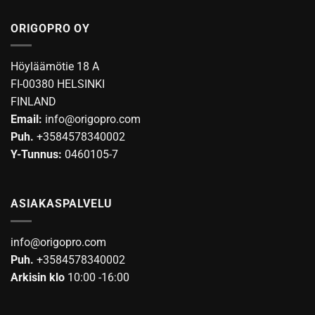
on
useampi
ORIGOPRO OY
muunnelma.
Voit
tehdä
Höyläämötie 18 A
valinnat
FI-00380 HELSINKI
tuotteen
FINLAND
sivulla.
Email:
info@origopro.com
Puh.
+3584578340002
Y-Tunnus:
0460105-7
ASIAKASPALVELU
info@origopro.com
Puh.
+3584578340002
Arkisin klo
10:00 -16:00