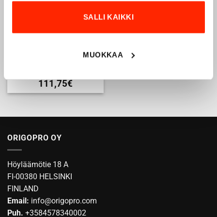
valinnat
valinnat
tuotteen
tuotteen
SALLI KAIKKI
sivulla.
sivulla.
MUOKKAA
Metsästysliivi Nuka-Trail,
M148 – Oranssi
149,00
€
111,75
€
Tällä
tuotteella
on
useampi
muunnelma.
ORIGOPRO OY
Voit
tehdä
Höyläämötie 18 A
valinnat
tuotteen
FI-00380 HELSINKI
sivulla.
FINLAND
Email:
info@origopro.com
Puh.
+3584578340002