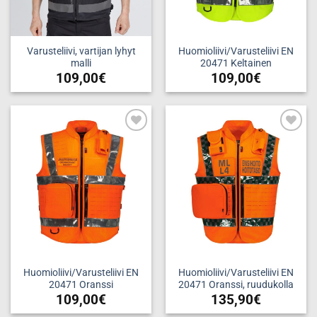
Varusteliivi, vartijan lyhyt
Huomioliivi/Varusteliivi EN
malli
20471 Keltainen
109,00
€
109,00
€
Tällä
Tällä
tuotteella
tuotteella
on
on
useampi
useampi
Add to
Add to
muunnelma.
muunnelma.
wishlist
wishlist
Voit
Voit
tehdä
tehdä
valinnat
valinnat
tuotteen
tuotteen
sivulla.
sivulla.
Huomioliivi/Varusteliivi EN
Huomioliivi/Varusteliivi EN
20471 Oranssi
20471 Oranssi, ruudukolla
109,00
€
135,90
€
Tällä
Tällä