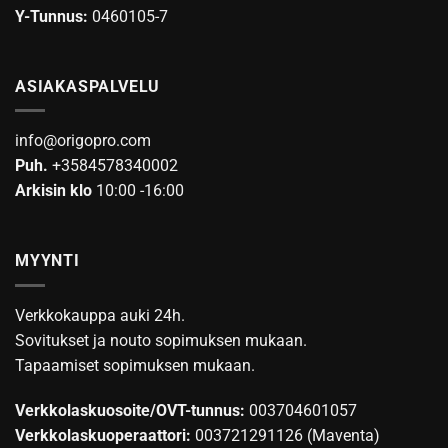
Y-Tunnus:
0460105-7
ASIAKASPALVELU
info@origopro.com
Puh.
+3584578340002
Arkisin klo
10:00 -16:00
MYYNTI
Verkkokauppa auki 24h.
Sovitukset ja nouto sopimuksen mukaan.
Tapaamiset sopimuksen mukaan.
Verkkolaskuosoite/OVT-tunnus:
003704601057
Verkkolaskuoperaattori:
003721291126 (Maventa)