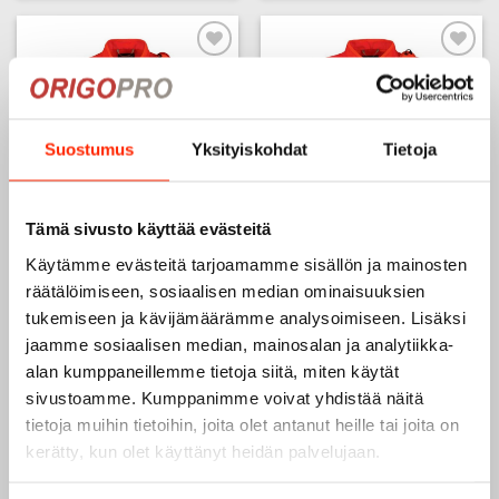
tuotteella
tuotteella
on
on
useampi
useampi
Add to
Add to
muunnelma.
muunnelma.
wishlist
wishlist
Voit
Voit
tehdä
tehdä
Suostumus
Yksityiskohdat
Tietoja
valinnat
valinnat
tuotteen
tuotteen
sivulla.
sivulla.
Tämä sivusto käyttää evästeitä
Käytämme evästeitä tarjoamamme sisällön ja mainosten
Huomioliivi/Varusteliivi EN
Huomioliivi/Varusteliivi EN
räätälöimiseen, sosiaalisen median ominaisuuksien
20471 Punainen
20471 Punainen, ruudukolla
tukemiseen ja kävijämäärämme analysoimiseen. Lisäksi
109,00
€
135,90
€
Tällä
Tällä
jaamme sosiaalisen median, mainosalan ja analytiikka-
tuotteella
tuotteella
alan kumppaneillemme tietoja siitä, miten käytät
on
on
sivustoamme. Kumppanimme voivat yhdistää näitä
useampi
useampi
Add to
tietoja muihin tietoihin, joita olet antanut heille tai joita on
muunnelma.
muunnelma.
wishlist
kerätty, kun olet käyttänyt heidän palvelujaan.
Voit
Voit
tehdä
tehdä