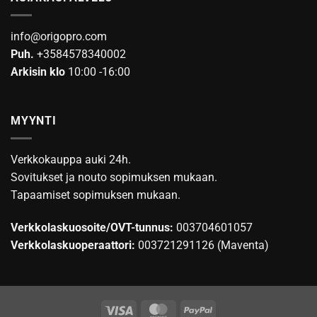
info@origopro.com
Puh.
+3584578340002
Arkisin klo
10:00 -16:00
MYYNTI
Verkkokauppa auki 24h.
Sovitukset ja nouto sopimuksen mukaan.
Tapaamiset sopimuksen mukaan.
Verkkolaskuosoite/OVT-tunnus:
003704601057
Verkkolaskuoperaattori:
003721291126 (Maventa)
Visa
MasterCard
PayPal