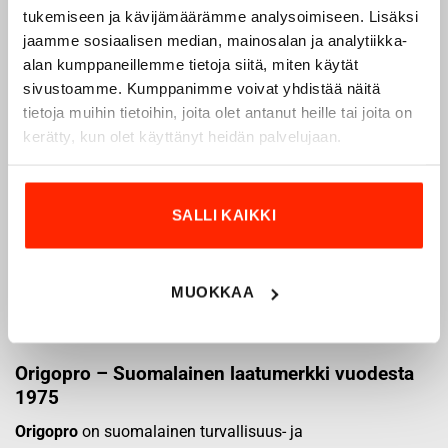
tukemiseen ja kävijämäärämme analysoimiseen. Lisäksi
jaamme sosiaalisen median, mainosalan ja analytiikka-
alan kumppaneillemme tietoja siitä, miten käytät
sivustoamme. Kumppanimme voivat yhdistää näitä
tietoja muihin tietoihin, joita olet antanut heille tai joita on
kerätty, kun olet käyttänyt heidän palvelujaan.
SALLI KAIKKI
MUOKKAA
Origopro – Suomalainen laatumerkki vuodesta
1975
Origopro
on suomalainen turvallisuus- ja