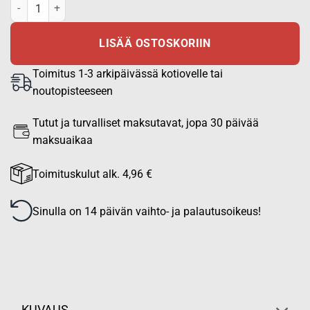
Taktinen 112-haalari määrä
LISÄÄ OSTOSKORIIN
Toimitus 1-3 arkipäivässä kotiovelle tai
noutopisteeseen
Tutut ja turvalliset maksutavat, jopa 30 päivää
maksuaikaa
Toimituskulut alk. 4,96 €
Sinulla on 14 päivän vaihto- ja palautusoikeus!