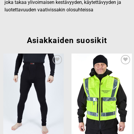
joka takaa ylivoimaisen kestävyyden, käytettävyyden ja
luotettavuuden vaativissakin olosuhteissa
Asiakkaiden suosikit
Add to
Add to
wishlist
wishlist