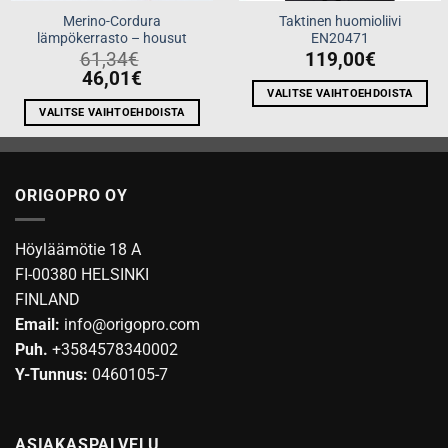
Merino-Cordura
Taktinen huomioliivi
lämpökerrasto – housut
EN20471
61,34
€
119,00
€
46,01
€
VALITSE VAIHTOEHDOISTA
VALITSE VAIHTOEHDOISTA
Tällä
Tällä
tuotteella
tuotteella
on
on
useampi
ORIGOPRO OY
useampi
muunnelma.
muunnelma.
Voit
Voit
tehdä
Höyläämötie 18 A
tehdä
valinnat
FI-00380 HELSINKI
valinnat
tuotteen
FINLAND
tuotteen
sivulla.
Email:
info@origopro.com
sivulla.
Puh.
+3584578340002
Y-Tunnus:
0460105-7
ASIAKASPALVELU