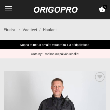
Skip
0
to
content
Etusivu
/
Vaatteet
/
Haalarit
Nopea toimitus omalta varastolta 1-3 arkipäivässä!
Osta nyt - maksa 30 päivän sisällä!
Add to
wishlist