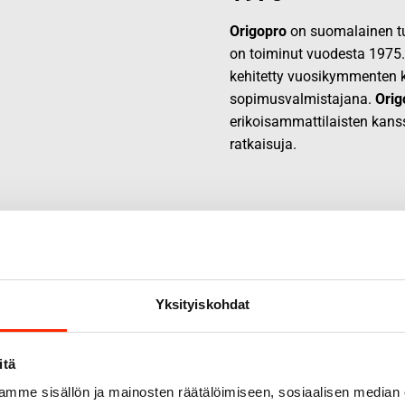
Origopro
on suomalainen tur
on toiminut vuodesta 1975
kehitetty vuosikymmenten k
sopimusvalmistajana.
Orig
erikoisammattilaisten kans
ratkaisuja.
Yksityiskohdat
itä
mme sisällön ja mainosten räätälöimiseen, sosiaalisen median