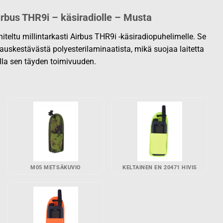
irbus THR9i – käsiradiolle – Musta
teltu millintarkasti Airbus THR9i -käsiradiopuhelimelle. Se
kauskestävästä polyesterilaminaatista, mikä suojaa laitetta
lla sen täyden toimivuuden.
M05 METSÄKUVIO
KELTAINEN EN 20471 HIVIS