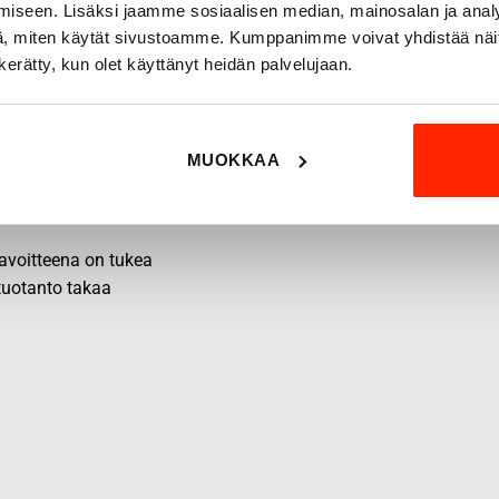
iseen. Lisäksi jaamme sosiaalisen median, mainosalan ja analy
, miten käytät sivustoamme. Kumppanimme voivat yhdistää näitä t
n kerätty, kun olet käyttänyt heidän palvelujaan.
MUOKKAA
 tavoitteena on tukea
 tuotanto takaa