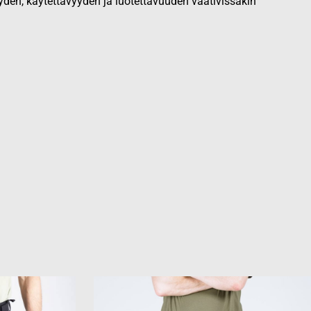
yden, käytettävyyden ja luotettavuuden vaativissakin