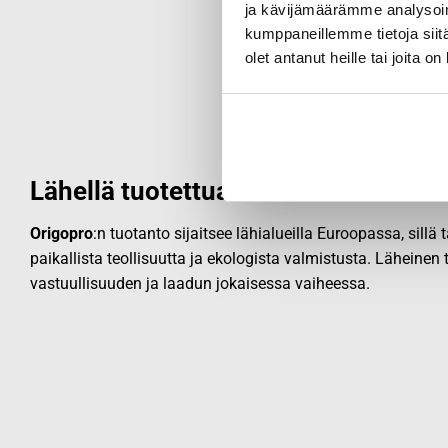
ja kävijämäärämme analysoim
kumppaneillemme tietoja siitä
olet antanut heille tai joita o
Lähellä tuotettua laatua
Origopro
:n tuotanto sijaitsee lähialueilla Euroopassa, sillä
paikallista teollisuutta ja ekologista valmistusta. Läheinen
vastuullisuuden ja laadun jokaisessa vaiheessa.