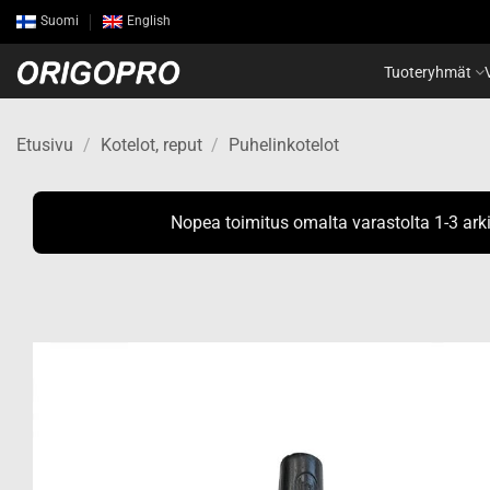
Skip
Suomi
English
to
content
Tuoteryhmät
Etusivu
/
Kotelot, reput
/
Puhelinkotelot
Nopea toimitus omalta varastolta 1-3 ark