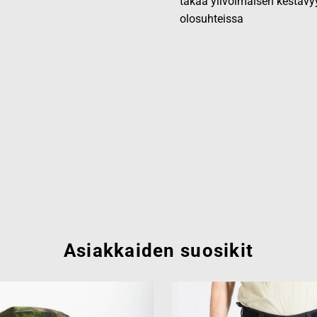
takaa ylivoimaisen kestävy
olosuhteissa
Asiakkaiden suosikit