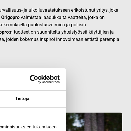
vallisuus- ja ulkoiluvaatetukseen erikoistunut yritys, joka
.
Origopro
valmistaa laadukkaita vaatteita, jotka on
okemuksella puolustusvoimien ja poliisin
opro
:n tuotteet on suunniteltu yhteistyössä käyttäjien ja
sa, joiden kokemus inspiroi innovoimaan entistä parempia
Tietoja
 ominaisuuksien tukemiseen