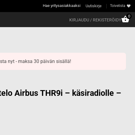
Hae yritysasiakkaaksi
Uutiskirje
Toivelista
0
KIRJAUDU / REKISTERÖIDY
sta nyt - maksa 30 päivän sisällä!
telo Airbus THR9i – käsiradiolle –