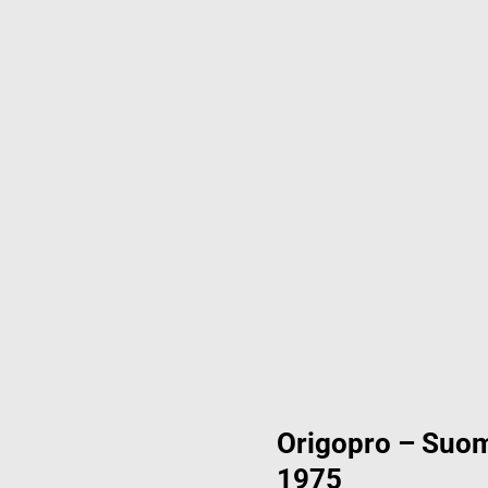
Origopro – Suom
1975