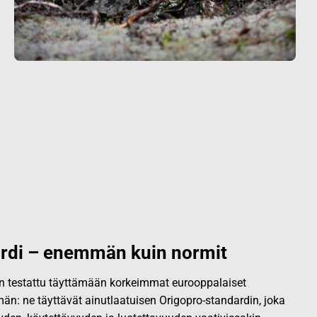
rdi – enemmän kuin normit
 on testattu täyttämään korkeimmat eurooppalaiset
än: ne täyttävät ainutlaatuisen Origopro-standardin, joka