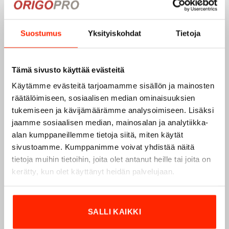
Suostumus
Yksityiskohdat
Tietoja
Tämä sivusto käyttää evästeitä
Käytämme evästeitä tarjoamamme sisällön ja mainosten
räätälöimiseen, sosiaalisen median ominaisuuksien
tukemiseen ja kävijämäärämme analysoimiseen. Lisäksi
jaamme sosiaalisen median, mainosalan ja analytiikka-
alan kumppaneillemme tietoja siitä, miten käytät
sivustoamme. Kumppanimme voivat yhdistää näitä
tietoja muihin tietoihin, joita olet antanut heille tai joita on
Origopro – Suomalainen laatumerkki vuodesta
kerätty, kun olet käyttänyt heidän palvelujaan.
1975
Origopro
on suomalainen turvallisuus- ja
ulkoiluvaatetukseen erikoistunut yritys, joka on toiminut
SALLI KAIKKI
vuodesta 1975.
Origopro
valmistaa laadukkaita vaatteita,