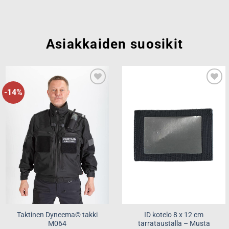
Asiakkaiden suosikit
-14%
Add to
Add to
wishlist
wishlist
Taktinen Dyneema© takki
ID kotelo 8 x 12 cm
M064
tarrataustalla – Musta