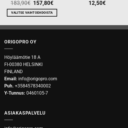
Alkuperäinen
Nykyinen
183,90
€
157,80
€
12,50
€
hinta
hinta
oli:
on:
183,90€.
157,80€.
VALITSE VAIHTOEHDOISTA
Tällä
tuotteella
on
useampi
ORIGOPRO OY
muunnelma.
Voit
tehdä
Höyläämötie 18 A
valinnat
FI-00380 HELSINKI
tuotteen
FINLAND
sivulla.
Email:
info@origopro.com
Puh.
+3584578340002
Y-Tunnus:
0460105-7
ASIAKASPALVELU