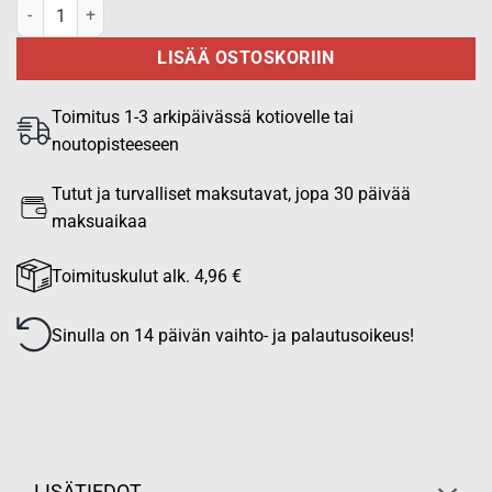
Pienvälinetasku 180 mm x145 mm, vaaka - Keltainen EN 20471 HiVi
LISÄÄ OSTOSKORIIN
Toimitus 1-3 arkipäivässä kotiovelle tai
noutopisteeseen
Tutut ja turvalliset maksutavat, jopa 30 päivää
maksuaikaa
Toimituskulut alk. 4,96 €
Sinulla on 14 päivän vaihto- ja palautusoikeus!