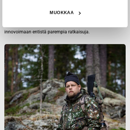
jotka on kehitetty vuosikymmenten kokemuksella
puolustusvoimien ja poliisin sopimusvalmistajana.
MUOKKAA
Origopro
:n tuotteet on suunniteltu yhteistyössä käyttäjien
ja erikoisammattilaisten kanssa, joiden kokemus inspiroi
innovoimaan entistä parempia ratkaisuja.