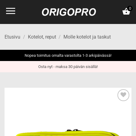
Skip
0
to
content
Etusivu
/
Kotelot, reput
/
Molle kotelot ja taskut
Nopea toimitus omalta varastolta 1-3 arkipäivässä!
Osta nyt - maksa 30 päivän sisällä!
Add to
wishlist