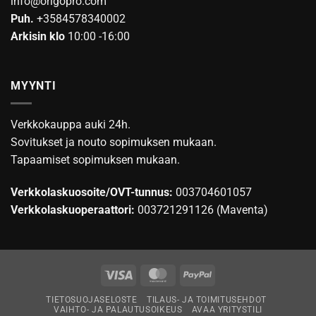
info@origopro.com
Puh.
+3584578340002
Arkisin klo
10:00 -16:00
MYYNTI
Verkkokauppa auki 24h.
Sovitukset ja nouto sopimuksen mukaan.
Tapaamiset sopimuksen mukaan.
Verkkolaskuosoite/OVT-tunnus:
003704601057
Verkkolaskuoperaattori:
003721291126 (Maventa)
Visa
MasterCard
PayPal
TIETOSUOJASELOSTE
TILAUS- JA TOIMITUSEHDOT
VAIHTO- JA PALAUTUSOIKEUS
AVAA YRITYSTILI