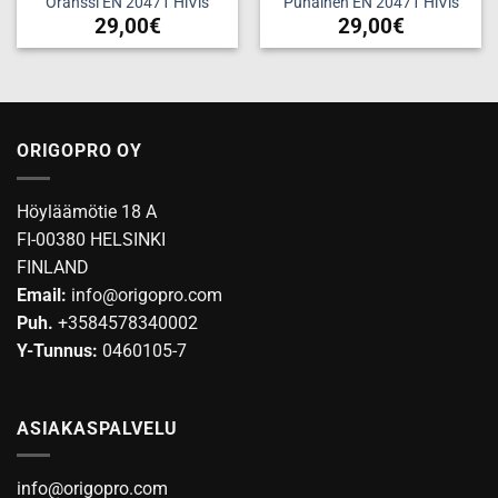
Oranssi EN 20471 HiVis
Punainen EN 20471 HiVis
29,00
€
29,00
€
ORIGOPRO OY
Höyläämötie 18 A
FI-00380 HELSINKI
FINLAND
Email:
info@origopro.com
Puh.
+3584578340002
Y-Tunnus:
0460105-7
ASIAKASPALVELU
info@origopro.com