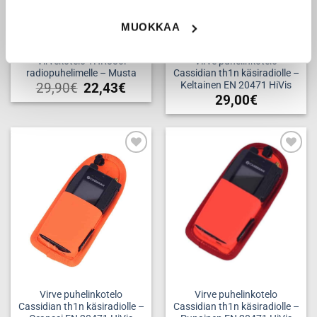
MUOKKAA
Virvekotelo THR880i
Virve puhelinkotelo
radiopuhelimelle – Musta
Cassidian th1n käsiradiolle –
Keltainen EN 20471 HiVis
29,90
€
22,43
€
29,00
€
Add to
Add to
wishlist
wishlist
Virve puhelinkotelo
Virve puhelinkotelo
Cassidian th1n käsiradiolle –
Cassidian th1n käsiradiolle –