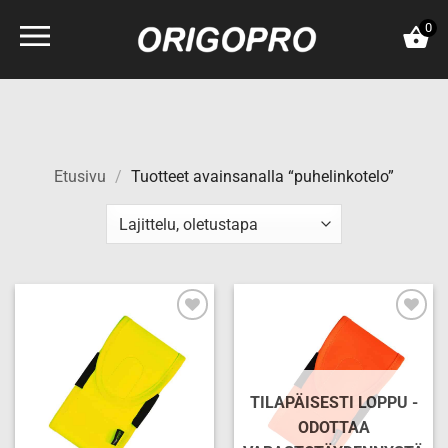
Skip
0
to
content
Etusivu
/
Tuotteet avainsanalla “puhelinkotelo”
Add to
Add to
wishlist
wishlist
TILAPÄISESTI LOPPU -
ODOTTAA