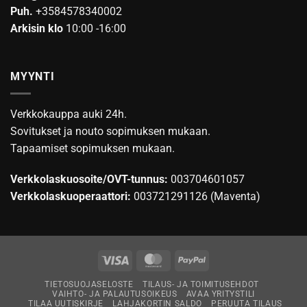
Puh.
+3584578340002
Arkisin klo
10:00 -16:00
MYYNTI
Verkkokauppa auki 24h.
Sovitukset ja nouto sopimuksen mukaan.
Tapaamiset sopimuksen mukaan.
Verkkolaskuosoite/OVT-tunnus:
003704601057
Verkkolaskuoperaattori:
003721291126 (Maventa)
Visa
MasterCard
PayPal
TIETOSUOJASELOSTE
TILAUS- JA TOIMITUSEHDOT
VAIHTO- JA PALAUTUSOIKEUS
AVAA YRITYSTILI
TILAA UUTISKIRJE
LAHJAKORTIN SALDO
PERUUTA TILAUS