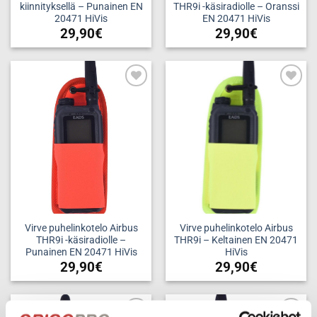
kiinnityksellä – Punainen EN
THR9i -käsiradiolle – Oranssi
20471 HiVis
EN 20471 HiVis
29,90
€
29,90
€
Add to
Add to
wishlist
wishlist
Virve puhelinkotelo Airbus
Virve puhelinkotelo Airbus
THR9i -käsiradiolle –
THR9i – Keltainen EN 20471
Punainen EN 20471 HiVis
HiVis
29,90
€
29,90
€