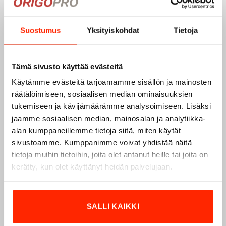
Add to
Add to
wishlist
wishlist
Suostumus
Yksityiskohdat
Tietoja
Tämä sivusto käyttää evästeitä
Käytämme evästeitä tarjoamamme sisällön ja mainosten
räätälöimiseen, sosiaalisen median ominaisuuksien
Virvekotelo THR880i
Virvekotelo THR880i
tukemiseen ja kävijämäärämme analysoimiseen. Lisäksi
radiopuhelimelle, keltainen
radiopuhelimelle, oranssi EN
jaamme sosiaalisen median, mainosalan ja analytiikka-
EN 20471
20471
29,90
€
29,90
€
alan kumppaneillemme tietoja siitä, miten käytät
sivustoamme. Kumppanimme voivat yhdistää näitä
tietoja muihin tietoihin, joita olet antanut heille tai joita on
kerätty, kun olet käyttänyt heidän palvelujaan.
Add to
Add to
wishlist
wishlist
SALLI KAIKKI