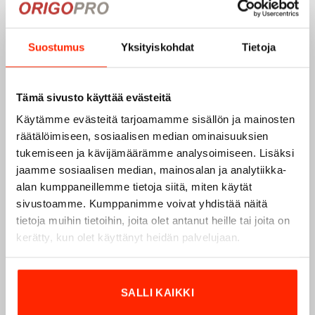
Suostumus
Yksityiskohdat
Tietoja
Tämä sivusto käyttää evästeitä
Käytämme evästeitä tarjoamamme sisällön ja mainosten
räätälöimiseen, sosiaalisen median ominaisuuksien
tukemiseen ja kävijämäärämme analysoimiseen. Lisäksi
jaamme sosiaalisen median, mainosalan ja analytiikka-
alan kumppaneillemme tietoja siitä, miten käytät
sivustoamme. Kumppanimme voivat yhdistää näitä
tietoja muihin tietoihin, joita olet antanut heille tai joita on
Origopro – Suomalainen laatumerkki vuodesta
kerätty, kun olet käyttänyt heidän palvelujaan.
1975
Origopro
on suomalainen turvallisuus- ja
ulkoiluvaatetukseen erikoistunut yritys, joka on toiminut
SALLI KAIKKI
vuodesta 1975.
Origopro
valmistaa laadukkaita vaatteita,