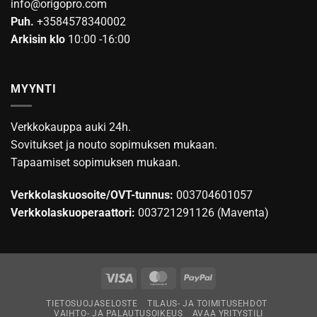
info@origopro.com
Puh.
+3584578340002
Arkisin klo
10:00 -16:00
MYYNTI
Verkkokauppa auki 24h.
Sovitukset ja nouto sopimuksen mukaan.
Tapaamiset sopimuksen mukaan.
Verkkolaskuosoite/OVT-tunnus:
003704601057
Verkkolaskuoperaattori:
003721291126 (Maventa)
Visa
MasterCard
PayPal
TIETOSUOJASELOSTE
TILAUS- JA TOIMITUSEHDOT
VAIHTO- JA PALAUTUSOIKEUS
AVAA YRITYSTILI