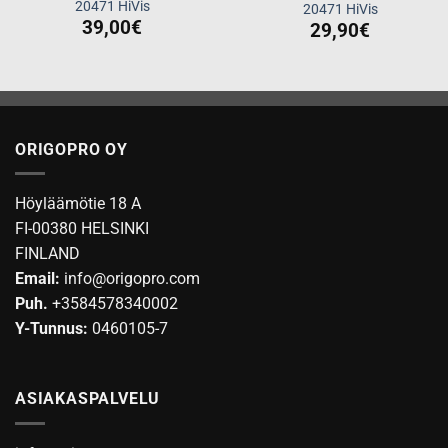
20471 HiVis
20471 HiVis
39,00
€
29,90
€
ORIGOPRO OY
Höyläämötie 18 A
FI-00380 HELSINKI
FINLAND
Email:
info@origopro.com
Puh.
+3584578340002
Y-Tunnus:
0460105-7
ASIAKASPALVELU