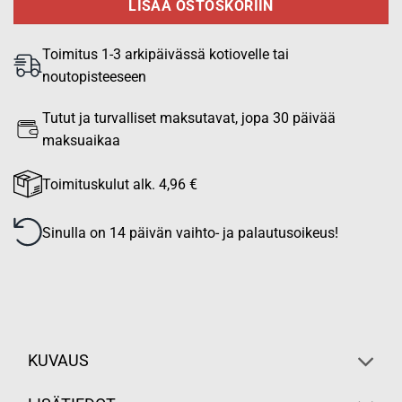
LISÄÄ OSTOSKORIIN
Toimitus 1-3 arkipäivässä kotiovelle tai
noutopisteeseen
Tutut ja turvalliset maksutavat, jopa 30 päivää
maksuaikaa
Toimituskulut alk. 4,96 €
Sinulla on 14 päivän vaihto- ja palautusoikeus!
KUVAUS