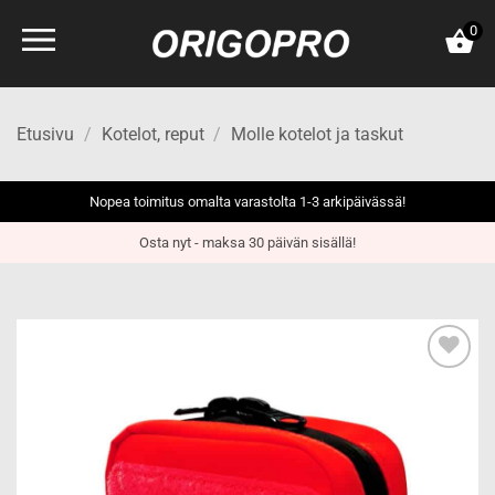
Skip
0
to
content
Etusivu
/
Kotelot, reput
/
Molle kotelot ja taskut
Nopea toimitus omalta varastolta 1-3 arkipäivässä!
Osta nyt - maksa 30 päivän sisällä!
Add to
wishlist