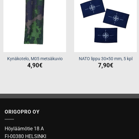
Kynäkotelo, M05 metsäkuvio
NATO lippu 30×50 mm, 5 kpl
4,90
€
7,90
€
ORIGOPRO OY
Höyläämötie 18 A
FI-00380 HELSINKI