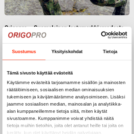
Origopro – Suomalainen laatumerkki vuodesta
1975
Origopro
on suomalainen turvallisuus- ja
Suostumus
Yksityiskohdat
Tietoja
ulkoiluvaatetukseen erikoistunut yritys, joka on toiminut
vuodesta 1975.
Origopro
valmistaa laadukkaita vaatteita,
jotka on kehitetty vuosikymmenten kokemuksella
Tämä sivusto käyttää evästeitä
puolustusvoimien ja poliisin sopimusvalmistajana.
Käytämme evästeitä tarjoamamme sisällön ja mainosten
Origopro
:n tuotteet on suunniteltu yhteistyössä käyttäjien
räätälöimiseen, sosiaalisen median ominaisuuksien
ja erikoisammattilaisten kanssa, joiden kokemus inspiroi
tukemiseen ja kävijämäärämme analysoimiseen. Lisäksi
innovoimaan entistä parempia ratkaisuja.
jaamme sosiaalisen median, mainosalan ja analytiikka-
alan kumppaneillemme tietoja siitä, miten käytät
sivustoamme. Kumppanimme voivat yhdistää näitä
tietoja muihin tietoihin, joita olet antanut heille tai joita on
kerätty, kun olet käyttänyt heidän palvelujaan.