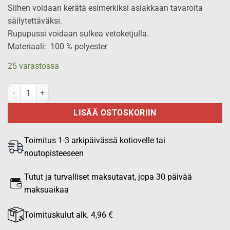
Siihen voidaan kerätä esimerkiksi asiakkaan tavaroita
säilytettäväksi.
Rupupussi voidaan sulkea vetoketjulla.
Materiaali: 100 % polyester
25 varastossa
Rupupussi 16 cm x 18 cm, musta määrä
LISÄÄ OSTOSKORIIN
Toimitus 1-3 arkipäivässä kotiovelle tai
noutopisteeseen
Tutut ja turvalliset maksutavat, jopa 30 päivää
maksuaikaa
Toimituskulut alk. 4,96 €