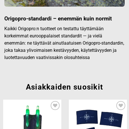
Origopro-standardi – enemmän kuin normit
Kaikki Origopro:n tuotteet on testattu täyttämään
korkeimmat eurooppalaiset standardit — ja vielä
enemmän: ne täyttävät ainutlaatuisen Origopro-standardin,
joka takaa ylivoimaisen kestävyyden, käytettävyyden ja
luotettavuuden vaativissakin olosuhteissa
Asiakkaiden suosikit
Add to
Add to
wishlist
wishlist