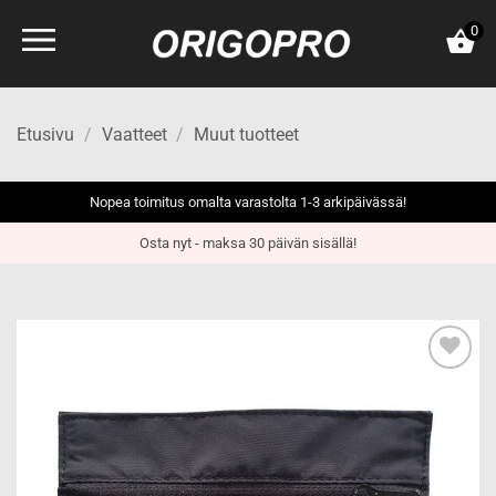
Skip
0
to
content
Etusivu
/
Vaatteet
/
Muut tuotteet
Nopea toimitus omalta varastolta 1-3 arkipäivässä!
Osta nyt - maksa 30 päivän sisällä!
Add to
wishlist