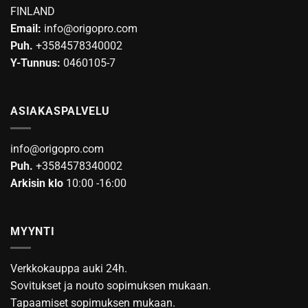
FINLAND
Email:
info@origopro.com
Puh.
+3584578340002
Y-Tunnus:
0460105-7
ASIAKASPALVELU
info@origopro.com
Puh.
+3584578340002
Arkisin klo
10:00 -16:00
MYYNTI
Verkkokauppa auki 24h.
Sovitukset ja nouto sopimuksen mukaan.
Tapaamiset sopimuksen mukaan.