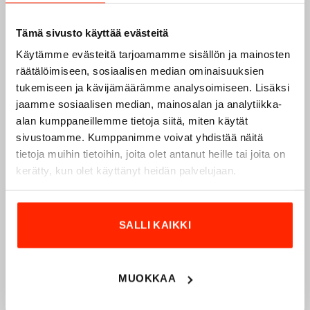
Tämä sivusto käyttää evästeitä
Käytämme evästeitä tarjoamamme sisällön ja mainosten
räätälöimiseen, sosiaalisen median ominaisuuksien
tukemiseen ja kävijämäärämme analysoimiseen. Lisäksi
Origopro – Suomalainen laatumerkki vuodesta
jaamme sosiaalisen median, mainosalan ja analytiikka-
1975
alan kumppaneillemme tietoja siitä, miten käytät
sivustoamme. Kumppanimme voivat yhdistää näitä
Origopro
on suomalainen turvallisuus- ja
tietoja muihin tietoihin, joita olet antanut heille tai joita on
ulkoiluvaatetukseen erikoistunut yritys, joka on toiminut
kerätty, kun olet käyttänyt heidän palvelujaan.
vuodesta 1975.
Origopro
valmistaa laadukkaita vaatteita,
jotka on kehitetty vuosikymmenten kokemuksella
puolustusvoimien ja poliisin sopimusvalmistajana.
SALLI KAIKKI
Origopro
:n tuotteet on suunniteltu yhteistyössä käyttäjien
ja erikoisammattilaisten kanssa, joiden kokemus inspiroi
innovoimaan entistä parempia ratkaisuja.
MUOKKAA