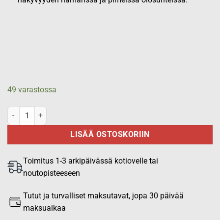
49 varastossa
Police Prismatic heijastin, 50x100mm, tarrataustainen, 2kpl määrä
LISÄÄ OSTOSKORIIN
Toimitus 1-3 arkipäivässä kotiovelle tai
noutopisteeseen
Tutut ja turvalliset maksutavat, jopa 30 päivää
maksuaikaa