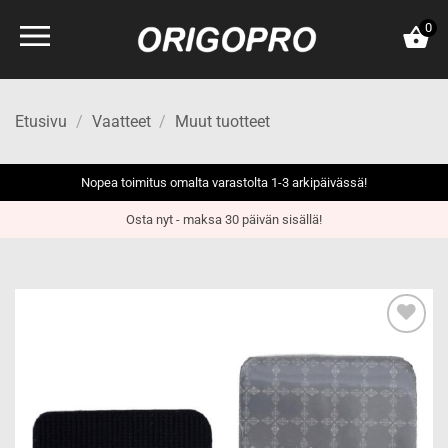
Skip
0
to
content
Etusivu
/
Vaatteet
/
Muut tuotteet
Nopea toimitus omalta varastolta 1-3 arkipäivässä!
Osta nyt - maksa 30 päivän sisällä!
Add to
wishlist