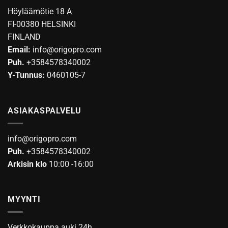
Voit
tehdä
Höyläämötie 18 A
tehdä
valinnat
FI-00380 HELSINKI
valinnat
tuotteen
FINLAND
tuotteen
sivulla.
Email:
info@origopro.com
sivulla.
Puh.
+3584578340002
Y-Tunnus:
0460105-7
ASIAKASPALVELU
info@origopro.com
Puh.
+3584578340002
Arkisin klo
10:00 -16:00
MYYNTI
Verkkokauppa auki 24h.