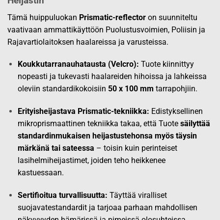
Heijastin
Tämä huippuluokan
Prismatic-reflector
on suunniteltu
vaativaan ammattikäyttöön Puolustusvoimien, Poliisin ja
Rajavartiolaitoksen haalareissa ja varusteissa.
Koukkutarranauhatausta (Velcro):
Tuote kiinnittyy
nopeasti ja tukevasti haalareiden hihoissa ja lahkeissa
oleviin standardikokoisiin
50 x 100 mm
tarrapohjiin.
Erityisheijastava Prismatic-tekniikka:
Edistyksellinen
mikroprismaattinen tekniikka takaa, että Tuote
säilyttää
standardinmukaisen heijastustehonsa myös täysin
märkänä tai sateessa
– toisin kuin perinteiset
lasihelmiheijastimet, joiden teho heikkenee
kastuessaan.
Sertifioitua turvallisuutta:
Täyttää viralliset
suojavatestandardit ja tarjoaa parhaan mahdollisen
näkyvyyden hämärissä ja pimeissä olosuhteissa.