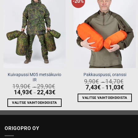
-20%
Add to
Add to
wishlist
wishlist
Kuivapussi M05 metsäkuvio
Pakkauspussi, oranssi
IR
Price
9,90
€
14,70
€
–
range:
Price
19,90
€
29,90
€
Price
7,43
€
11,03
€
–
–
9,90€
range:
range:
Price
14,93
€
22,43
€
throu
–
19,90€
7,43€
range:
14,70
through
throug
VALITSE VAIHTOEHDOISTA
14,93€
29,90€
11,03€
through
VALITSE VAIHTOEHDOISTA
Tällä
22,43€
Tällä
tuotteella
tuotteella
on
on
useampi
ORIGOPRO OY
useampi
muunnelma.
muunnelma.
Voit