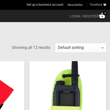
Set up a business account
Newsletter
Toivelista
0
LOGIN / REGISTER
Showing all 12 results
Add to
Add to
wishlist
wishlist