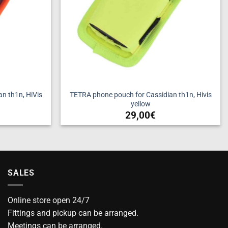
n th1n, HiVis
TETRA phone pouch for Cassidian th1n, Hivis
yellow
29,00
€
SALES
Online store open 24/7
Fittings and pickup can be arranged.
Meetings can be arranged.