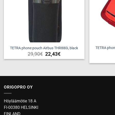
TETRA phone
TETRA phone pouch Airbus THR880i, black
29,90
€
22,43
€
ORIGOPRO OY
Höyläämötie 18 A
FI-00380 HELSINKI
FINLAND