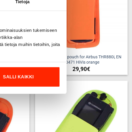
Tietoja
 ominaisuuksien tukemiseen
tiikka-alan
ietoja muihin tietoihin, joita
 THR880i, EN
TETRA phone pouch for Airbus THR880i, EN
w
20471 HiVis orange
29,90
€
SALLI KAIKKI
Add to
Add to
wishlist
wishlist