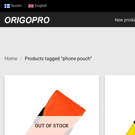
Skip
Suomi
English
to
content
New produ
Home
/
Products tagged “phone pouch”
Add to
wishlist
OUT OF STOCK