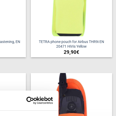
astening, EN
TETRA phone pouch for Airbus THR9i EN
20471 HiVis Yellow
29,90
€
Add to
Add to
wishlist
wishlist