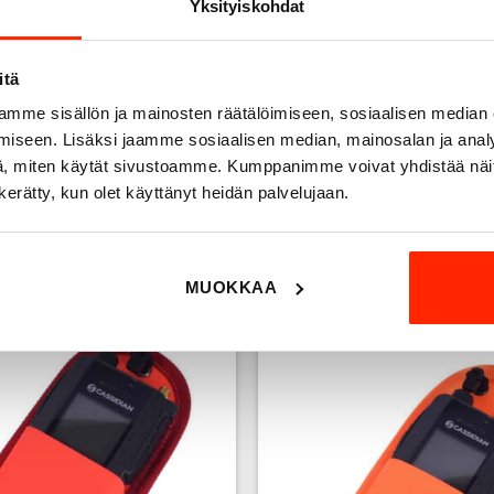
Yksityiskohdat
itä
mme sisällön ja mainosten räätälöimiseen, sosiaalisen median
iseen. Lisäksi jaamme sosiaalisen median, mainosalan ja analy
, miten käytät sivustoamme. Kumppanimme voivat yhdistää näitä t
n kerätty, kun olet käyttänyt heidän palvelujaan.
e pouch for Airbus THR9i, EN
TETRA phone pouch for Airbus
20471 HiVis Red
20471 HiVis Yello
29,90
€
29,90
€
MUOKKAA
Add to
wishlist