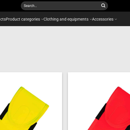
Search
for:
cts
Product categories
Clothing and equipments
Accessories
Add to
wishlist