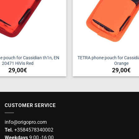
 pouch for Cassidian th1n, EN
TETRA phone pouch for Cassidia
20471 HiVis Red
Orange
29,00
€
29,00
€
CUSTOMER SERVICE
info@origopro.com
Tel.
+3584578340002
Weekdays
9:00 -16:00