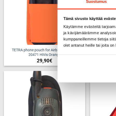
Suostumus
Tämä sivusto käyttää eväste
Käytämme evästeitä tarjoama
ja kävijämäärämme analysoim
kumppaneillemme tietoja siitä
olet antanut heille tai joita o
TETRA phone pouch for Airbus THR9i EN
TETRA phon
20471 HiVis Orange
29,90
€
Add to
wishlist