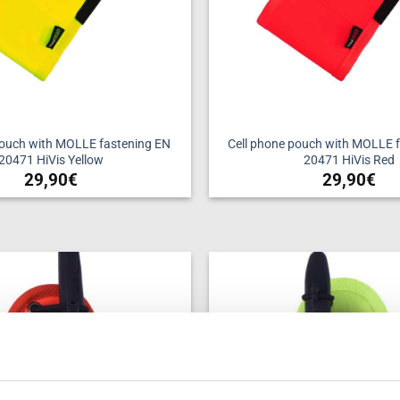
pouch with MOLLE fastening EN
Cell phone pouch with MOLLE f
20471 HiVis Yellow
20471 HiVis Red
29,90
€
29,90
€
Add to
wishlist