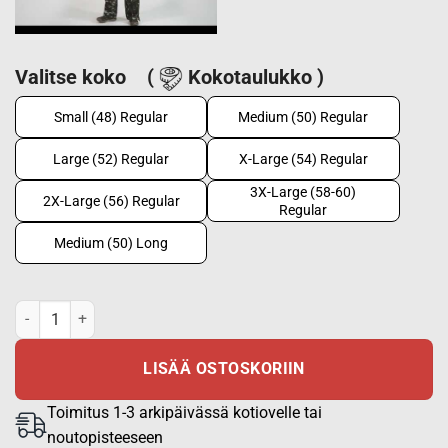
Valitse koko
(
Kokotaulukko )
Small (48) Regular
Medium (50) Regular
Large (52) Regular
X-Large (54) Regular
3X-Large (58-60)
2X-Large (56) Regular
Regular
Medium (50) Long
Origo Hunter pakkashousut - M05 pakkaskuvio määrä
LISÄÄ OSTOSKORIIN
Toimitus 1-3 arkipäivässä kotiovelle tai
noutopisteeseen