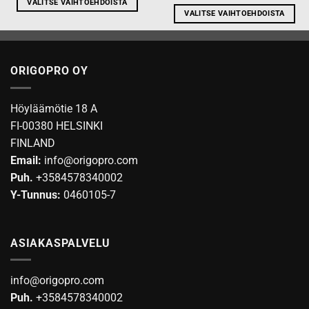
VALITSE VAIHTOEHDOISTA
VALITSE VAIHTOEHDOISTA
Tällä
Tällä
tuotteella
tuotteella
on
on
useampi
ORIGOPRO OY
useampi
muunnelma.
muunnelma.
Voit
Voit
tehdä
Höyläämötie 18 A
tehdä
valinnat
FI-00380 HELSINKI
valinnat
tuotteen
FINLAND
tuotteen
sivulla.
Email:
info@origopro.com
sivulla.
Puh.
+3584578340002
Y-Tunnus:
0460105-7
ASIAKASPALVELU
info@origopro.com
Puh.
+3584578340002