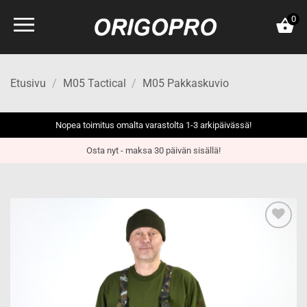
Skip
0
to
content
Etusivu
/
M05 Tactical
/
M05 Pakkaskuvio
Nopea toimitus omalta varastolta 1-3 arkipäivässä!
Osta nyt - maksa 30 päivän sisällä!
Add to
wishlist