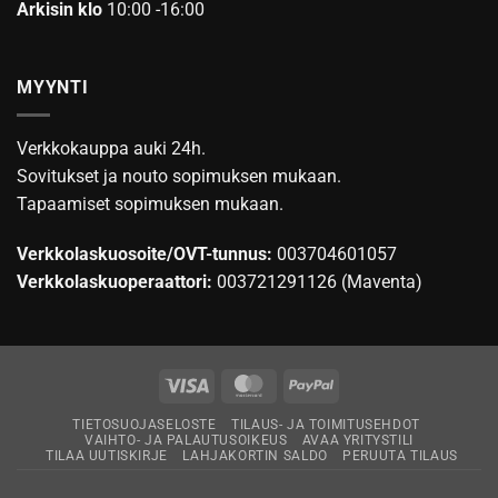
Arkisin klo
10:00 -16:00
MYYNTI
Verkkokauppa auki 24h.
Sovitukset ja nouto sopimuksen mukaan.
Tapaamiset sopimuksen mukaan.
Verkkolaskuosoite/OVT-tunnus:
003704601057
Verkkolaskuoperaattori:
003721291126 (Maventa)
Visa
MasterCard
PayPal
TIETOSUOJASELOSTE
TILAUS- JA TOIMITUSEHDOT
VAIHTO- JA PALAUTUSOIKEUS
AVAA YRITYSTILI
TILAA UUTISKIRJE
LAHJAKORTIN SALDO
PERUUTA TILAUS