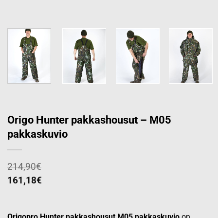
Origo Hunter pakkashousut – M05
pakkaskuvio
214,90
€
161,18
€
Origopro Hunter pakkashousut M05 pakkaskuvio
on