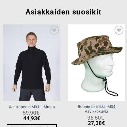
Asiakkaiden suosikit
Add to
Add to
wishlist
wishlist
Boonie lierilakki, -M04
Kenttäpoolo M91 – Musta
Aavikkokuvio
59,90
€
36,50
€
44,93
€
27,38
€