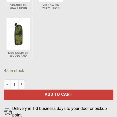
ORANGE EN
YELLOW EN
20471 HIVIS
20471 HIVIS
M05 SUMMER
WOODLAND
45 in stock
Tetra phone Airbus THR9i pouch, black quantity
ADD TO CART
Delivery in 1-3 business days to your door or pickup
point