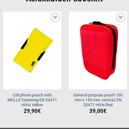
Add to
Add to
wishlist
wishlist
Cell phone pouch with
General purpose pouch 100
MOLLE fastening EN 20471
mm x 150 mm, vertical, EN
HiVis Yellow
20471 HiVis Red
29,90
€
39,00
€