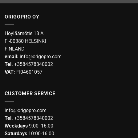
ORIGOPRO OY
Höyläämötie 18 A
FI-00380 HELSINKI
FINLAND
email:
info@origopro.com
Tel.
+3584578340002
VAT:
FI04601057
CUSTOMER SERVICE
info@origopro.com
Tel.
+3584578340002
Weekdays
9:00 -16:00
Saturdays
10:00-16:00