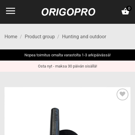
Skip
0
to
content
Home
/
Product group
/
Hunting and outdoor
Nopea toimitus omalta varastolta 1-3 arkipäivässä!
Osta nyt - maksa 30 päivän sisällä!
Add to
wishlist