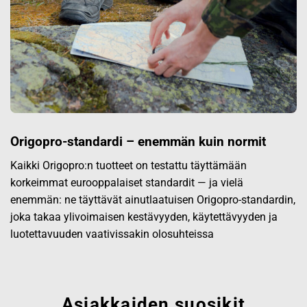
Origopro-standardi – enemmän kuin normit
Kaikki Origopro:n tuotteet on testattu täyttämään
korkeimmat eurooppalaiset standardit — ja vielä
enemmän: ne täyttävät ainutlaatuisen Origopro-standardin,
joka takaa ylivoimaisen kestävyyden, käytettävyyden ja
luotettavuuden vaativissakin olosuhteissa
Asiakkaiden suosikit