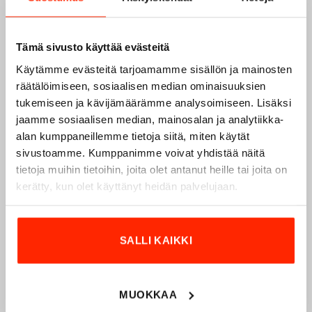
Tämä sivusto käyttää evästeitä
Käytämme evästeitä tarjoamamme sisällön ja mainosten
räätälöimiseen, sosiaalisen median ominaisuuksien
tukemiseen ja kävijämäärämme analysoimiseen. Lisäksi
jaamme sosiaalisen median, mainosalan ja analytiikka-
alan kumppaneillemme tietoja siitä, miten käytät
sivustoamme. Kumppanimme voivat yhdistää näitä
Origopro – Suomalainen laatumerkki vuodesta
tietoja muihin tietoihin, joita olet antanut heille tai joita on
1975
kerätty, kun olet käyttänyt heidän palvelujaan.
Origopro
on suomalainen turvallisuus- ja
ulkoiluvaatetukseen erikoistunut yritys, joka on toiminut
vuodesta 1975.
Origopro
valmistaa laadukkaita vaatteita,
SALLI KAIKKI
jotka on kehitetty vuosikymmenten kokemuksella
puolustusvoimien ja poliisin sopimusvalmistajana.
Origopro
:n tuotteet on suunniteltu yhteistyössä käyttäjien
MUOKKAA
ja erikoisammattilaisten kanssa, joiden kokemus inspiroi