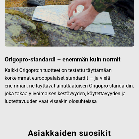
Origopro-standardi – enemmän kuin normit
Kaikki Origopro:n tuotteet on testattu täyttämään
korkeimmat eurooppalaiset standardit — ja vielä
enemmän: ne täyttävät ainutlaatuisen Origopro-standardin,
joka takaa ylivoimaisen kestävyyden, käytettävyyden ja
luotettavuuden vaativissakin olosuhteissa
Asiakkaiden suosikit