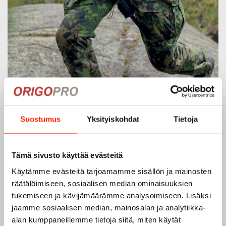
Origopro – Suomalainen laatumerkki vuodesta
Suostumus
Yksityiskohdat
Tietoja
1975
Origopro
on suomalainen turvallisuus- ja
ulkoiluvaatetukseen erikoistunut yritys, joka on toiminut
Tämä sivusto käyttää evästeitä
vuodesta 1975.
Origopro
valmistaa laadukkaita vaatteita,
Käytämme evästeitä tarjoamamme sisällön ja mainosten
jotka on kehitetty vuosikymmenten kokemuksella
räätälöimiseen, sosiaalisen median ominaisuuksien
puolustusvoimien ja poliisin sopimusvalmistajana.
tukemiseen ja kävijämäärämme analysoimiseen. Lisäksi
Origopro
:n tuotteet on suunniteltu yhteistyössä käyttäjien
jaamme sosiaalisen median, mainosalan ja analytiikka-
ja erikoisammattilaisten kanssa, joiden kokemus inspiroi
alan kumppaneillemme tietoja siitä, miten käytät