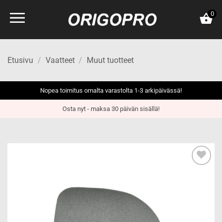
Skip
0
to
content
Etusivu
/
Vaatteet
/
Muut tuotteet
Nopea toimitus omalta varastolta 1-3 arkipäivässä!
Osta nyt - maksa 30 päivän sisällä!
Add to
wishlist