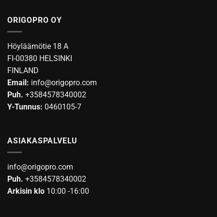
tuotteella
on
on
useampi
ORIGOPRO OY
useampi
muunnelma.
muunnelma.
Voit
Voit
tehdä
Höyläämötie 18 A
tehdä
valinnat
FI-00380 HELSINKI
valinnat
tuotteen
FINLAND
tuotteen
sivulla.
Email:
info@origopro.com
sivulla.
Puh.
+3584578340002
Y-Tunnus:
0460105-7
ASIAKASPALVELU
info@origopro.com
Puh.
+3584578340002
Arkisin klo
10:00 -16:00