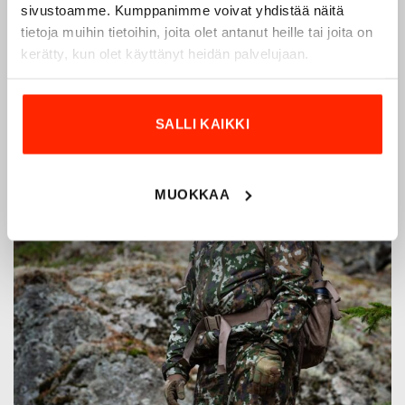
innovoimaan entistä parempia ratkaisuja.
sivustoamme. Kumppanimme voivat yhdistää näitä
tietoja muihin tietoihin, joita olet antanut heille tai joita on
kerätty, kun olet käyttänyt heidän palvelujaan.
SALLI KAIKKI
MUOKKAA