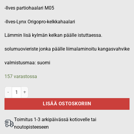
-Ilves partiohaalari M05
-Ilves-Lynx Origopro-kelkkahaalari
Lämmin lisä kylmän kelkan päälle istuttaessa.
solumuovieriste jonka päälle liimalaminoitu kangasvahvike
valmistusmaa: suomi
157 varastossa
Lämpöeriste määrä
LISÄÄ OSTOSKORIIN
Toimitus 1-3 arkipäivässä kotiovelle tai
noutopisteeseen