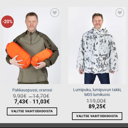
-20%
Add to
Add to
wishlist
wishlist
Lumipuku, lumipuvun takki,
Pakkauspussi, oranssi
M05 lumikuvio
Price
9,90
€
14,70
€
–
range:
119,00
€
Price
7,43
€
11,03
€
–
9,90€
range:
89,25
€
through
7,43€
14,70€
through
VALITSE VAIHTOEHDOISTA
11,03€
VALITSE VAIHTOEHDOISTA
Tällä
Tällä
tuotteella