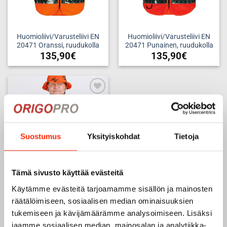
Huomioliivi/Varusteliivi EN
Huomioliivi/Varusteliivi EN
20471 Oranssi, ruudukolla
20471 Punainen, ruudukolla
135,90
€
135,90
€
Tällä
Tällä
tuotteella
tuotteella
on
on
useampi
useampi
Add to
muunnelma.
muunnelma.
wishlist
Voit
Voit
tehdä
tehdä
Suostumus
Yksityiskohdat
Tietoja
valinnat
valinnat
tuotteen
tuotteen
sivulla.
sivulla.
Tämä sivusto käyttää evästeitä
Käytämme evästeitä tarjoamamme sisällön ja mainosten
Metsästysliivi Nuka-Trail,
räätälöimiseen, sosiaalisen median ominaisuuksien
M148 – Oranssi
tukemiseen ja kävijämäärämme analysoimiseen. Lisäksi
149,00
€
111,75
€
jaamme sosiaalisen median, mainosalan ja analytiikka-