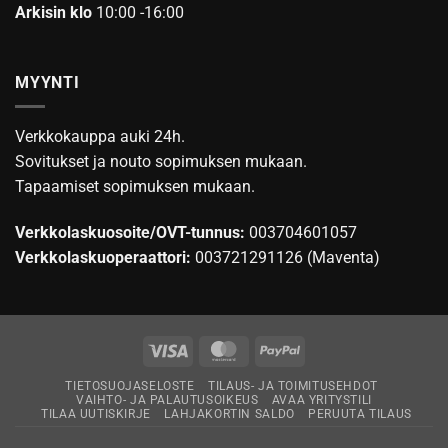
Arkisin klo
10:00 -16:00
MYYNTI
Verkkokauppa auki 24h.
Sovitukset ja nouto sopimuksen mukaan.
Tapaamiset sopimuksen mukaan.
Verkkolaskuosoite/OVT-tunnus:
003704601057
Verkkolaskuoperaattori:
003721291126 (Maventa)
Visa
MasterCard
PayPal
TIETOSUOJASELOSTE
TILAUS- JA TOIMITUSEHDOT
VAIHTO- JA PALAUTUSOIKEUS
AVAA YRITYSTILI
TILAA UUTISKIRJE
LAHJAKORTIN SALDO
PERUUTA TILAUS