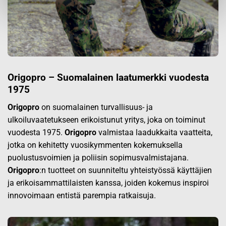
Origopro – Suomalainen laatumerkki vuodesta
1975
Origopro
on suomalainen turvallisuus- ja
ulkoiluvaatetukseen erikoistunut yritys, joka on toiminut
vuodesta 1975.
Origopro
valmistaa laadukkaita vaatteita,
jotka on kehitetty vuosikymmenten kokemuksella
puolustusvoimien ja poliisin sopimusvalmistajana.
Origopro
:n tuotteet on suunniteltu yhteistyössä käyttäjien
ja erikoisammattilaisten kanssa, joiden kokemus inspiroi
innovoimaan entistä parempia ratkaisuja.