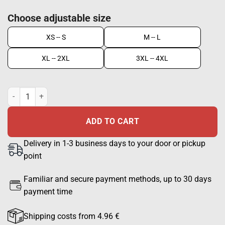
Choose adjustable size
XS -- S
M -- L
XL -- 2XL
3XL -- 4XL
HiVis Hunting vest Nuka-Trail, EN 20471 HiVis orange quantity
ADD TO CART
Delivery in 1-3 business days to your door or pickup
point
Familiar and secure payment methods, up to 30 days
payment time
Shipping costs from 4.96 €