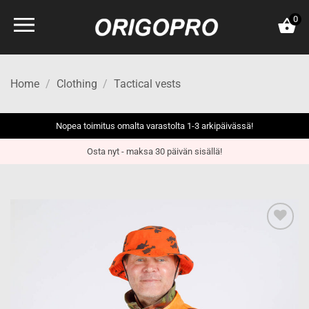
Skip
0
to
content
Home
/
Clothing
/
Tactical vests
Nopea toimitus omalta varastolta 1-3 arkipäivässä!
Osta nyt - maksa 30 päivän sisällä!
Add to
wishlist