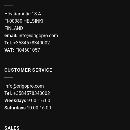
The
options
Höyläämötie 18 A
may
FI-00380 HELSINKI
be
FINLAND
chosen
email:
info@origopro.com
on
Tel.
+3584578340002
the
product
VAT:
FI04601057
page
CUSTOMER SERVICE
info@origopro.com
Tel.
+3584578340002
Weekdays
9:00 -16:00
Saturdays
10:00-16:00
SALES