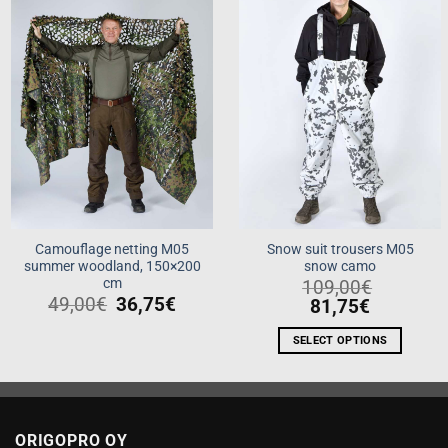
Add to
Add to
wishlist
wishlist
Camouflage netting M05
Snow suit trousers M05
summer woodland, 150×200
snow camo
cm
109,00
€
49,00
€
36,75
€
81,75
€
SELECT OPTIONS
This
product
has
multiple
ORIGOPRO OY
variants.