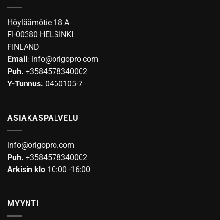
Höyläämötie 18 A
FI-00380 HELSINKI
FINLAND
Email:
info@origopro.com
Puh.
+3584578340002
Y-Tunnus:
0460105-7
ASIAKASPALVELU
info@origopro.com
Puh.
+3584578340002
Arkisin klo
10:00 -16:00
MYYNTI