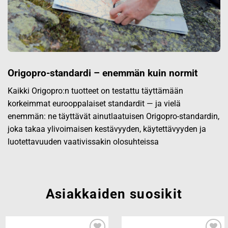
Origopro-standardi – enemmän kuin normit
Kaikki Origopro:n tuotteet on testattu täyttämään
korkeimmat eurooppalaiset standardit — ja vielä
enemmän: ne täyttävät ainutlaatuisen Origopro-standardin,
joka takaa ylivoimaisen kestävyyden, käytettävyyden ja
luotettavuuden vaativissakin olosuhteissa
Asiakkaiden suosikit