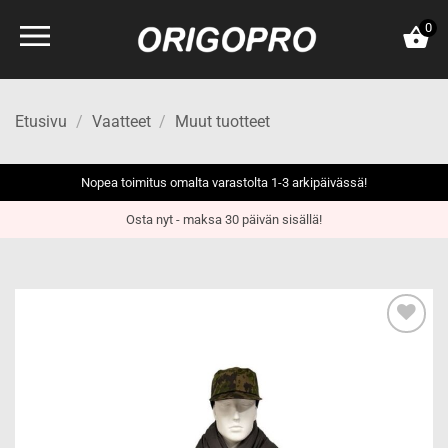
Skip
0
to
content
Etusivu
/
Vaatteet
/
Muut tuotteet
Nopea toimitus omalta varastolta 1-3 arkipäivässä!
Osta nyt - maksa 30 päivän sisällä!
Add to
wishlist