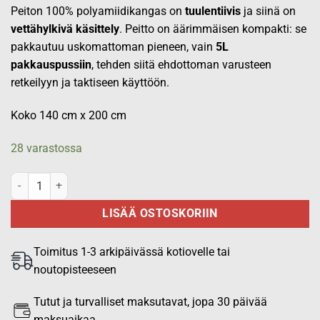
Peiton 100% polyamiidikangas on
tuulentiivis
ja siinä on
vettähylkivä käsittely
. Peitto on äärimmäisen kompakti: se
pakkautuu uskomattoman pieneen, vain
5L
pakkauspussiin
, tehden siitä ehdottoman varusteen
retkeilyyn ja taktiseen käyttöön.
Koko 140 cm x 200 cm
28 varastossa
M05 Tactical retkipeitto määrä
LISÄÄ OSTOSKORIIN
Toimitus 1-3 arkipäivässä kotiovelle tai
noutopisteeseen
Tutut ja turvalliset maksutavat, jopa 30 päivää
maksuaikaa