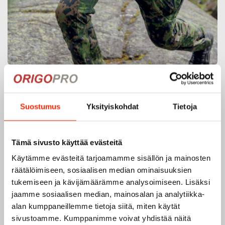
Origopro – Suomalainen laatumerkki vuodesta
1975
Suostumus
Yksityiskohdat
Tietoja
Origopro
on suomalainen turvallisuus- ja
ulkoiluvaatetukseen erikoistunut yritys, joka on toiminut
vuodesta 1975.
Origopro
valmistaa laadukkaita vaatteita,
Tämä sivusto käyttää evästeitä
jotka on kehitetty vuosikymmenten kokemuksella
Käytämme evästeitä tarjoamamme sisällön ja mainosten
puolustusvoimien ja poliisin sopimusvalmistajana.
räätälöimiseen, sosiaalisen median ominaisuuksien
Origopro
:n tuotteet on suunniteltu yhteistyössä käyttäjien
tukemiseen ja kävijämäärämme analysoimiseen. Lisäksi
ja erikoisammattilaisten kanssa, joiden kokemus inspiroi
jaamme sosiaalisen median, mainosalan ja analytiikka-
innovoimaan entistä parempia ratkaisuja.
alan kumppaneillemme tietoja siitä, miten käytät
sivustoamme. Kumppanimme voivat yhdistää näitä