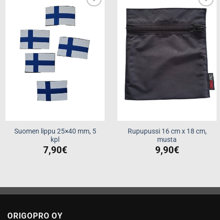
Add to
Add to
wishlist
wishlist
Suomen lippu 25×40 mm, 5
Rupupussi 16 cm x 18 cm,
kpl
musta
7,90
€
9,90
€
ORIGOPRO OY