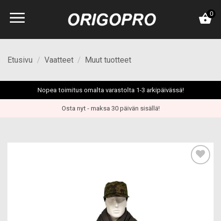
Skip
0
to
content
Etusivu
/
Vaatteet
/
Muut tuotteet
Nopea toimitus omalta varastolta 1-3 arkipäivässä!
Osta nyt - maksa 30 päivän sisällä!
Add to
wishlist