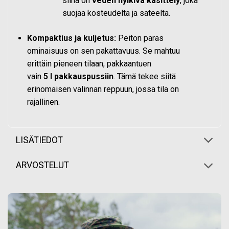
siinä on
veden hylkivä käsittely
, joka
suojaa kosteudelta ja sateelta.
Kompaktius ja kuljetus:
Peiton paras
ominaisuus on sen pakattavuus. Se mahtuu
erittäin pieneen tilaan, pakkaantuen
vain
5
l
pakkauspussiin
. Tämä tekee siitä
erinomaisen valinnan reppuun, jossa tila on
rajallinen.
LISÄTIEDOT
ARVOSTELUT