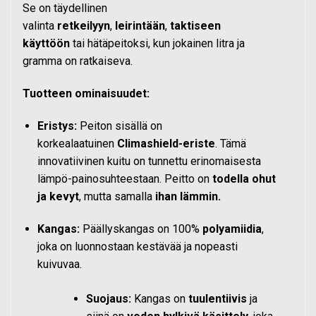
Se on täydellinen
valinta
retkeilyyn
,
leirintään
,
taktiseen
käyttöön
tai hätäpeitoksi, kun jokainen litra ja
gramma on ratkaiseva.
Tuotteen ominaisuudet:
Eristys:
Peiton sisällä on
korkealaatuinen
Climashield-eriste
. Tämä
innovatiivinen kuitu on tunnettu erinomaisesta
lämpö-painosuhteestaan. Peitto on
todella ohut
ja kevyt
, mutta samalla
ihan lämmin.
Kangas:
Päällyskangas on 100%
polyamiidia
,
joka on luonnostaan kestävää ja nopeasti
kuivuvaa.
Suojaus:
Kangas on
tuulentiivis
ja