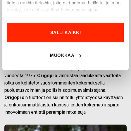
tietoja muihin tietoihin, joita olet antanut heille tai joita on
kerätty, kun olet käyttänyt heidän palvelujaan.
SALLI KAIKKI
Origopro – Suomalainen laatumerkki vuodesta
1975
MUOKKAA
Origopro
on suomalainen turvallisuus- ja
ulkoiluvaatetukseen erikoistunut yritys, joka on toiminut
vuodesta 1975.
Origopro
valmistaa laadukkaita vaatteita,
jotka on kehitetty vuosikymmenten kokemuksella
puolustusvoimien ja poliisin sopimusvalmistajana.
Origopro
:n tuotteet on suunniteltu yhteistyössä käyttäjien
ja erikoisammattilaisten kanssa, joiden kokemus inspiroi
innovoimaan entistä parempia ratkaisuja.