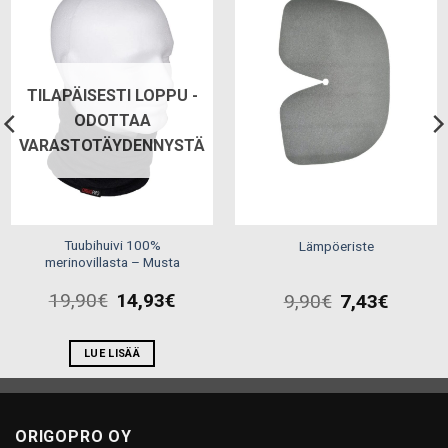
Add to
Add to
wishlist
wishlist
TILAPÄISESTI LOPPU -
ODOTTAA
VARASTOTÄYDENNYSTÄ
Tuubihuivi 100%
Lämpöeriste
merinovillasta – Musta
19,90
€
14,93
€
9,90
€
7,43
€
h
LUE LISÄÄ
ORIGOPRO OY