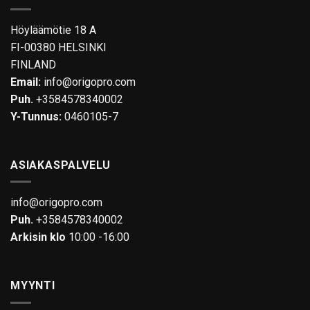
Höyläämötie 18 A
FI-00380 HELSINKI
FINLAND
Email:
info@origopro.com
Puh.
+3584578340002
Y-Tunnus:
0460105-7
ASIAKASPALVELU
info@origopro.com
Puh.
+3584578340002
Arkisin klo
10:00 -16:00
MYYNTI