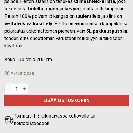
painoa. Peiton sisällä on tehokas
Climashield-eriste
, joka
tekee siitä
todella ohuen ja kevyen
, mutta silti lämpimän.
Peiton 100% polyamiidikangas on
tuulentiivis
ja siinä on
vettähylkivä käsittely
. Peitto on äärimmäisen kompakti: se
pakkautuu uskomattoman pieneen, vain
5L
pakkauspussiin
,
tehden siitä ehdottoman varusteen retkeilyyn ja taktiseen
käyttöön.
Koko 140 cm x 200 cm
28 varastossa
M05 Tactical retkipeitto määrä
LISÄÄ OSTOSKORIIN
Toimitus 1-3 arkipäivässä kotiovelle tai
noutopisteeseen