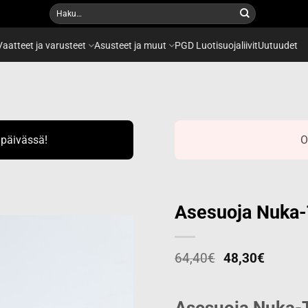
Etsi:
Vaatteet ja varusteet
Asusteet ja muut
PGD Luotisuojaliivit
Uutuudet
ipäivässä!
O
Asesuoja Nuka-T
64,40
€
48,30
€
Add to
wishlist