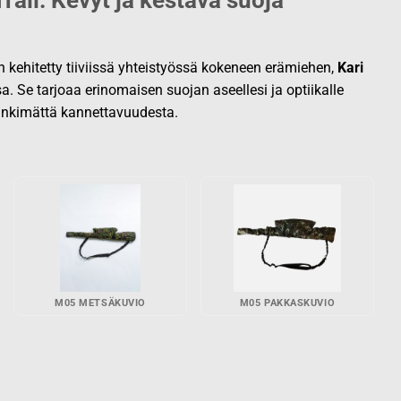
rail: Kevyt ja kestävä suoja
kehitetty tiiviissä yhteistyössä kokeneen erämiehen,
Kari
sa. Se tarjoaa erinomaisen suojan aseellesi ja optiikalle
inkimättä kannettavuudesta.
M05 METSÄKUVIO
M05 PAKKASKUVIO