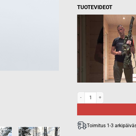
TUOTEVIDEOT
Asesuoja Nuka-Trail, M05 lum
Toimitus 1-3 arkipäivä