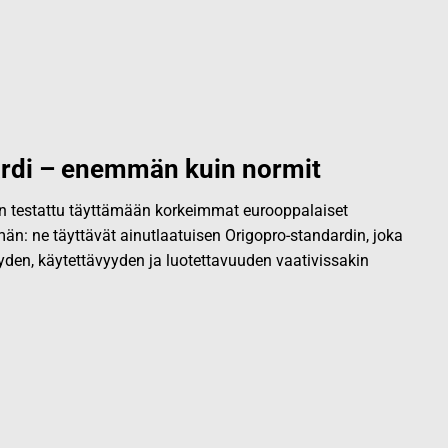
rdi – enemmän kuin normit
 on testattu täyttämään korkeimmat eurooppalaiset
än: ne täyttävät ainutlaatuisen Origopro-standardin, joka
yden, käytettävyyden ja luotettavuuden vaativissakin