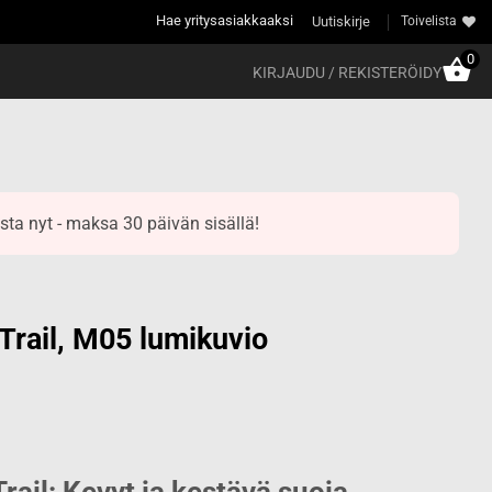
Hae yritysasiakkaaksi
Uutiskirje
Toivelista
0
KIRJAUDU / REKISTERÖIDY
sta nyt - maksa 30 päivän sisällä!
rail, M05 lumikuvio