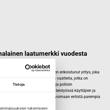
alainen laatumerkki vuodesta
vallisuus- ja ulkoiluvaatetukseen erikoistunut yritys, joka
.
Origopro
valmistaa laadukkaita vaatteita, jotka on
okemuksella puolustusvoimien ja poliisin
Tietoja
opro
:n tuotteet on suunniteltu yhteistyössä käyttäjien ja
sa, joiden kokemus inspiroi innovoimaan entistä parempia
 ominaisuuksien tukemiseen