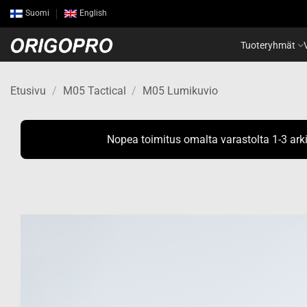
Skip
Suomi
English
to
content
Tuoteryhmät
Etusivu
/
M05 Tactical
/
M05 Lumikuvio
Nopea toimitus omalta varastolta 1-3 ark