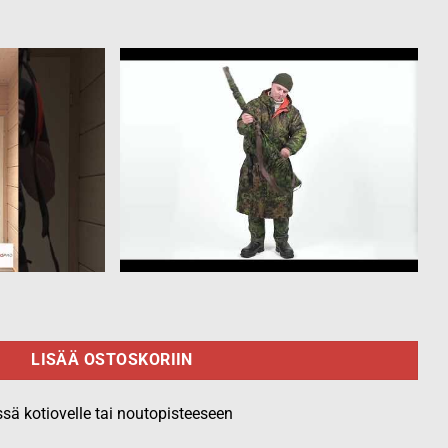
ikuvio määrä
LISÄÄ OSTOSKORIIN
ssä kotiovelle tai noutopisteeseen