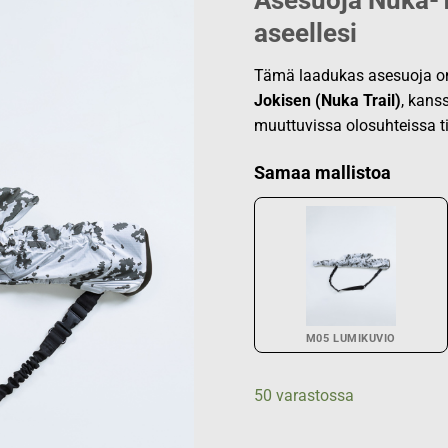
Asesuoja
Nuka-T
aseellesi
Tämä laadukas asesuoja on 
Jokisen (Nuka Trail)
, kans
muuttuvissa olosuhteissa t
Samaa mallistoa
M05 LUMIKUVIO
50 varastossa