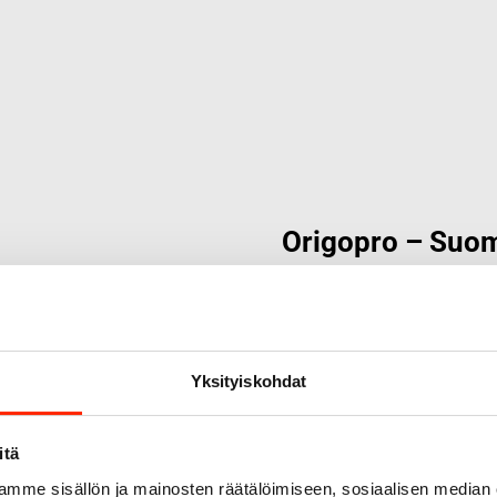
Origopro – Suom
1975
Origopro
on suomalainen tur
on toiminut vuodesta 1975
kehitetty vuosikymmenten k
Yksityiskohdat
sopimusvalmistajana.
Orig
erikoisammattilaisten kans
itä
ratkaisuja.
mme sisällön ja mainosten räätälöimiseen, sosiaalisen median