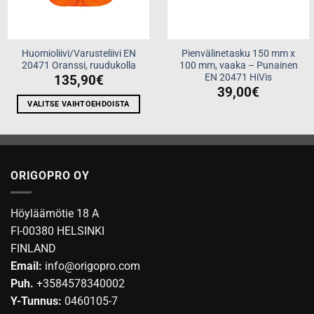
Huomioliivi/Varusteliivi EN
Pienvälinetasku 150 mm x
20471 Oranssi, ruudukolla
100 mm, vaaka – Punainen
EN 20471 HiVis
135,90
€
39,00
€
VALITSE VAIHTOEHDOISTA
Tällä
tuotteella
on
useampi
ORIGOPRO OY
muunnelma.
Voit
tehdä
Höyläämötie 18 A
valinnat
FI-00380 HELSINKI
tuotteen
FINLAND
sivulla.
Email:
info@origopro.com
Puh.
+3584578340002
Y-Tunnus:
0460105-7