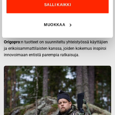
1975
SALLI KAIKKI
Origopro
on suomalainen turvallisuus- ja
ulkoiluvaatetukseen erikoistunut yritys, joka on toiminut
vuodesta 1975.
Origopro
valmistaa laadukkaita vaatteita,
MUOKKAA
jotka on kehitetty vuosikymmenten kokemuksella
puolustusvoimien ja poliisin sopimusvalmistajana.
Origopro
:n tuotteet on suunniteltu yhteistyössä käyttäjien
ja erikoisammattilaisten kanssa, joiden kokemus inspiroi
innovoimaan entistä parempia ratkaisuja.