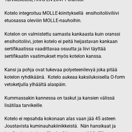
Kotelo integroituu MOLLE-kiinityksellä ensihoitoliiviliivi
etuosassa oleviiin MOLLE-nauhoihin.
Kotelon on valmistettu samasta kankaasta kuin oranssi
ensihoitoliivi, joten kotelo ei peitä heijastavan kankaan
sertifikaatissa vaadittavaa osuutta ja liivi täyttää
sertifikaatin vaatimukset myös kotelon kanssa.
Kansi ja pohja ovat tukevaa polyeteenilevyä joka pitää
kotelon ryhdikäänä. Kotelo aukeaa kaksilukoisella O-form
vetoketjulla ylhäältä alaspäin.
Kummassakin kannessa on taskut ja kansien välissä
lisätilaa tarvikeille.
Kotelo ei repsahda kokonaan alas vaan jää 45 asteen
Joustavista kuminauhakiinikkeistä. Nän hansikaat ja