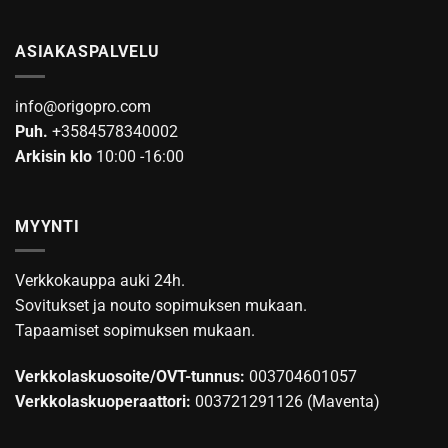
ASIAKASPALVELU
info@origopro.com
Puh.
+3584578340002
Arkisin klo
10:00 -16:00
MYYNTI
Verkkokauppa auki 24h.
Sovitukset ja nouto sopimuksen mukaan.
Tapaamiset sopimuksen mukaan.
Verkkolaskuosoite/OVT-tunnus:
003704601057
Verkkolaskuoperaattori:
003721291126 (Maventa)