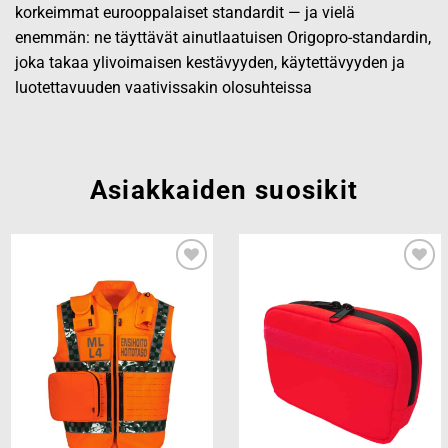
korkeimmat eurooppalaiset standardit — ja vielä
enemmän: ne täyttävät ainutlaatuisen Origopro-standardin,
joka takaa ylivoimaisen kestävyyden, käytettävyyden ja
luotettavuuden vaativissakin olosuhteissa
Asiakkaiden suosikit
Add to
Add to
wishlist
wishlist