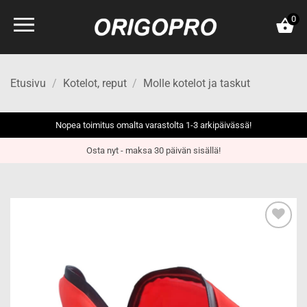
Skip
0
to
content
Etusivu
/
Kotelot, reput
/
Molle kotelot ja taskut
Nopea toimitus omalta varastolta 1-3 arkipäivässä!
Osta nyt - maksa 30 päivän sisällä!
Add to
wishlist