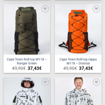
Add to
Add to
wishlist
wishlist
Cape Town Roll-top M118 –
Cape Town Roll-top reppu
Ranger Green
M118 – Oranssi
49,90
€
37,43
€
49,90
€
37,43
€
Add to
Add to
wishlist
wishlist