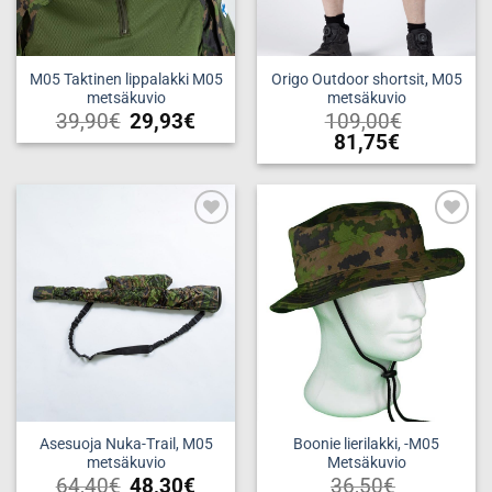
M05 Taktinen lippalakki M05
Origo Outdoor shortsit, M05
metsäkuvio
metsäkuvio
39,90
€
29,93
€
109,00
€
81,75
€
Tällä
tuotteella
on
useampi
Add to
Add to
muunnelma.
wishlist
wishlist
Voit
tehdä
valinnat
tuotteen
sivulla.
Asesuoja Nuka-Trail, M05
Boonie lierilakki, -M05
metsäkuvio
Metsäkuvio
64,40
€
48,30
€
36,50
€