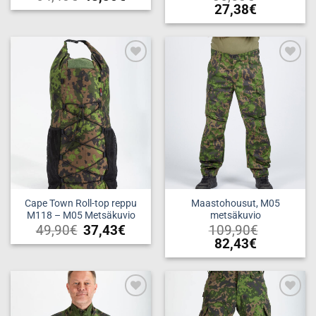
27,38
€
Tällä
tuotteella
on
useampi
Add to
Add to
muunnelma.
wishlist
wishlist
Voit
tehdä
valinnat
tuotteen
sivulla.
Cape Town Roll-top reppu
Maastohousut, M05
M118 – M05 Metsäkuvio
metsäkuvio
49,90
€
37,43
€
109,90
€
82,43
€
Tällä
tuotteella
on
useampi
Add to
Add to