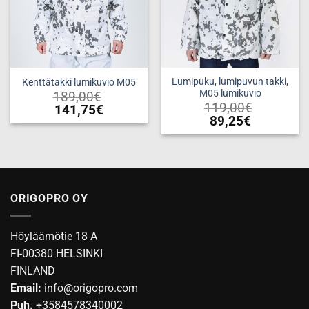
Lumipuku, lumipuvun takki,
Kenttätakki lumikuvio M05
M05 lumikuvio
189,00
€
119,00
€
141,75
€
89,25
€
Tällä
Tällä
tuotteella
tuotteella
on
on
useampi
useampi
muunnelma.
muunnelma.
Voit
ORIGOPRO OY
Voit
tehdä
tehdä
valinnat
Höyläämötie 18 A
valinnat
tuotteen
tuotteen
FI-00380 HELSINKI
sivulla.
sivulla.
FINLAND
Email:
info@origopro.com
Puh.
+3584578340002