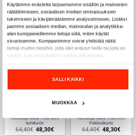
Käytämme evästeitä tarjoamamme sisällön ja mainosten
räätälöimiseen, sosiaalisen median ominaisuuksien
M05 Tactical kenttähousut
Sadeviitta M05 Metsäkuvio
tukemiseen ja kävijämäärämme analysoimiseen. Lisäksi
Ranger Green
89,90
€
67,43
€
jaamme sosiaalisen median, mainosalan ja analytiikka-
149,00
€
alan kumppaneillemme tietoja siitä, miten käytät
111,75
€
Tällä
sivustoamme. Kumppanimme voivat yhdistää näitä
tuotteella
tietoja muihin tietoihin, joita olet antanut heille tai joita on
on
kerätty, kun olet käyttänyt heidän palvelujaan.
useampi
Add to
Add to
muunnelma.
wishlist
wishlist
Voit
tehdä
SALLI KAIKKI
valinnat
tuotteen
sivulla.
MUOKKAA
Asesuoja Nuka-Trail, M05
Asesuoja Nuka-Trail, M05
lumikuvio
Pakkaskuvio
64,40
€
48,30
€
64,40
€
48,30
€