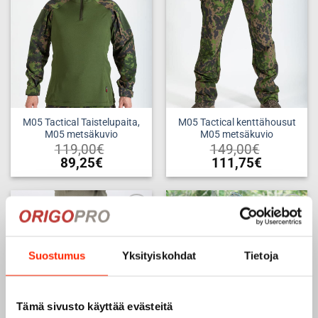
muunnelma.
wishlist
wishlist
Voit
tehdä
valinnat
tuotteen
sivulla.
M05 Tactical Taistelupaita,
M05 Tactical kenttähousut
M05 metsäkuvio
M05 metsäkuvio
119,00
€
149,00
€
89,25
€
111,75
€
Tällä
Tällä
tuotteella
tuotteella
on
on
useampi
useampi
Add to
Add to
muunnelma.
muunnelma.
wishlist
wishlist
Voit
Voit
Suostumus
Yksityiskohdat
Tietoja
tehdä
tehdä
valinnat
valinnat
tuotteen
tuotteen
Tämä sivusto käyttää evästeitä
sivulla.
sivulla.