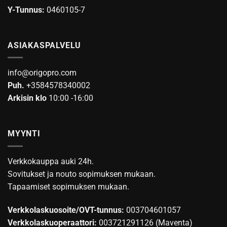
Y-Tunnus:
0460105-7
ASIAKASPALVELU
info@origopro.com
Puh.
+3584578340002
Arkisin klo
10:00 -16:00
MYYNTI
Verkkokauppa auki 24h.
Sovitukset ja nouto sopimuksen mukaan.
Tapaamiset sopimuksen mukaan.
Verkkolaskuosoite/OVT-tunnus:
003704601057
Verkkolaskuoperaattori:
003721291126 (Maventa)