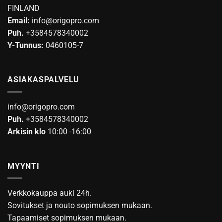
FINLAND
tuotteen
Email:
info@origopro.com
sivulla.
Puh.
+3584578340002
Y-Tunnus:
0460105-7
ASIAKASPALVELU
info@origopro.com
Puh.
+3584578340002
Arkisin klo
10:00 -16:00
MYYNTI
Verkkokauppa auki 24h.
Sovitukset ja nouto sopimuksen mukaan.
Tapaamiset sopimuksen mukaan.