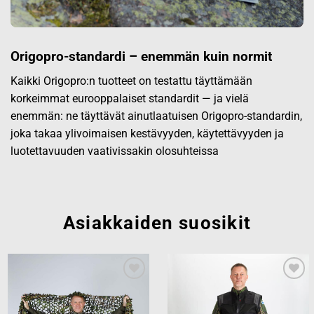
Origopro-standardi – enemmän kuin normit
Kaikki Origopro:n tuotteet on testattu täyttämään
korkeimmat eurooppalaiset standardit — ja vielä
enemmän: ne täyttävät ainutlaatuisen Origopro-standardin,
joka takaa ylivoimaisen kestävyyden, käytettävyyden ja
luotettavuuden vaativissakin olosuhteissa
Asiakkaiden suosikit
Add to
Add to
wishlist
wishlist