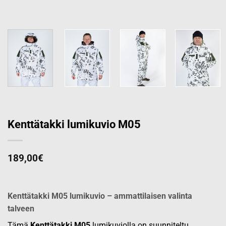
Kenttätakki lumikuvio M05
189,00
€
Kenttätakki M05 lumikuvio – ammattilaisen valinta
talveen
Tämä
Kenttätakki
M05
lumikuviolla on suunniteltu