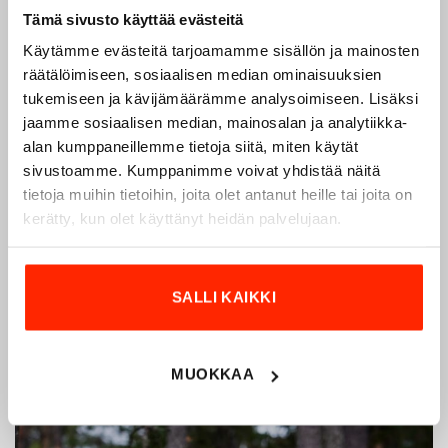
Tämä sivusto käyttää evästeitä
Käytämme evästeitä tarjoamamme sisällön ja mainosten
räätälöimiseen, sosiaalisen median ominaisuuksien
tukemiseen ja kävijämäärämme analysoimiseen. Lisäksi
Origopro – Suomalainen laatumerkki vuodesta
jaamme sosiaalisen median, mainosalan ja analytiikka-
1975
alan kumppaneillemme tietoja siitä, miten käytät
Origopro
on suomalainen turvallisuus- ja
sivustoamme. Kumppanimme voivat yhdistää näitä
ulkoiluvaatetukseen erikoistunut yritys, joka on toiminut
tietoja muihin tietoihin, joita olet antanut heille tai joita on
vuodesta 1975.
Origopro
valmistaa laadukkaita vaatteita,
kerätty, kun olet käyttänyt heidän palvelujaan.
jotka on kehitetty vuosikymmenten kokemuksella
puolustusvoimien ja poliisin sopimusvalmistajana.
Origopro
:n tuotteet on suunniteltu yhteistyössä käyttäjien
SALLI KAIKKI
ja erikoisammattilaisten kanssa, joiden kokemus inspiroi
innovoimaan entistä parempia ratkaisuja.
MUOKKAA