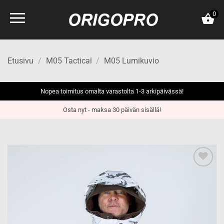
Skip
0
to
content
Etusivu
/
M05 Tactical
/
M05 Lumikuvio
Nopea toimitus omalta varastolta 1-3 arkipäivässä!
Osta nyt - maksa 30 päivän sisällä!
Add to
wishlist