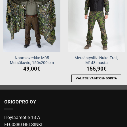
Naamioverkko M05
Metsästysliivi Nuka-Trail,
Metsäkuvio, 150×200 cm
M148 musta
49,00
€
155,90
€
VALITSE VAIHTOEHDOISTA
Tällä
tuotteella
on
ORIGOPRO OY
useampi
muunnelma.
Voit
Höyläämötie 18 A
tehdä
FI-00380 HELSINKI
valinnat