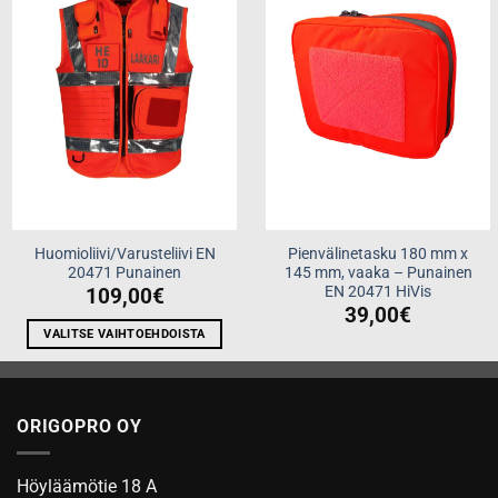
wishlist
wishlist
Huomioliivi/Varusteliivi EN
Pienvälinetasku 180 mm x
20471 Punainen
145 mm, vaaka – Punainen
EN 20471 HiVis
109,00
€
39,00
€
VALITSE VAIHTOEHDOISTA
Tällä
tuotteella
on
ORIGOPRO OY
useampi
muunnelma.
Voit
Höyläämötie 18 A