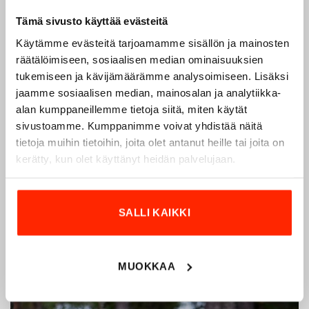
Tämä sivusto käyttää evästeitä
Käytämme evästeitä tarjoamamme sisällön ja mainosten
räätälöimiseen, sosiaalisen median ominaisuuksien
tukemiseen ja kävijämäärämme analysoimiseen. Lisäksi
Origopro – Suomalainen laatumerkki vuodesta
jaamme sosiaalisen median, mainosalan ja analytiikka-
1975
alan kumppaneillemme tietoja siitä, miten käytät
sivustoamme. Kumppanimme voivat yhdistää näitä
Origopro
on suomalainen turvallisuus- ja
tietoja muihin tietoihin, joita olet antanut heille tai joita on
ulkoiluvaatetukseen erikoistunut yritys, joka on toiminut
kerätty, kun olet käyttänyt heidän palvelujaan.
vuodesta 1975.
Origopro
valmistaa laadukkaita vaatteita,
jotka on kehitetty vuosikymmenten kokemuksella
puolustusvoimien ja poliisin sopimusvalmistajana.
SALLI KAIKKI
Origopro
:n tuotteet on suunniteltu yhteistyössä käyttäjien
ja erikoisammattilaisten kanssa, joiden kokemus inspiroi
innovoimaan entistä parempia ratkaisuja.
MUOKKAA