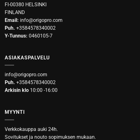
tehdä
FI-00380 HELSINKI
valinnat
FINLAND
tuotteen
Email:
info@origopro.com
sivulla.
Puh.
+3584578340002
Y-Tunnus:
0460105-7
ASIAKASPALVELU
info@origopro.com
Puh.
+3584578340002
Arkisin klo
10:00 -16:00
MYYNTI
Verkkokauppa auki 24h.
Sovitukset ja nouto sopimuksen mukaan.