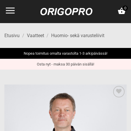
Skip
0
to
content
Etusivu
/
Vaatteet
/
Huomio- sekä varusteliivit
Nopea toimitus omalta varastolta 1-3 arkipäivässä!
Osta nyt - maksa 30 päivän sisällä!
Add to
wishlist