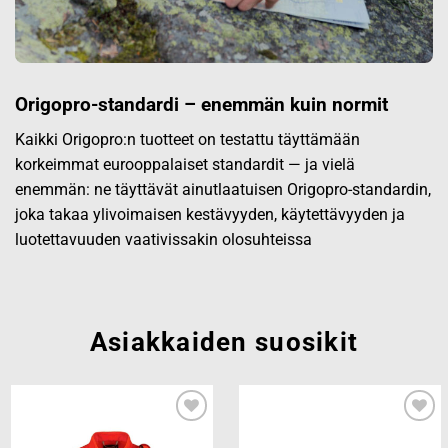
Origopro-standardi – enemmän kuin normit
Kaikki Origopro:n tuotteet on testattu täyttämään
korkeimmat eurooppalaiset standardit — ja vielä
enemmän: ne täyttävät ainutlaatuisen Origopro-standardin,
joka takaa ylivoimaisen kestävyyden, käytettävyyden ja
luotettavuuden vaativissakin olosuhteissa
Asiakkaiden suosikit
Add to
Add to