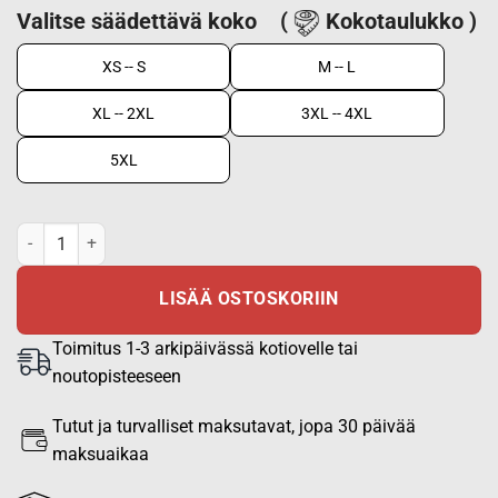
Valitse säädettävä koko
(
Kokotaulukko )
XS -- S
M -- L
XL -- 2XL
3XL -- 4XL
5XL
Varusteliivi, vartijan lyhyt malli määrä
LISÄÄ OSTOSKORIIN
Toimitus 1-3 arkipäivässä kotiovelle tai
noutopisteeseen
Tutut ja turvalliset maksutavat, jopa 30 päivää
maksuaikaa