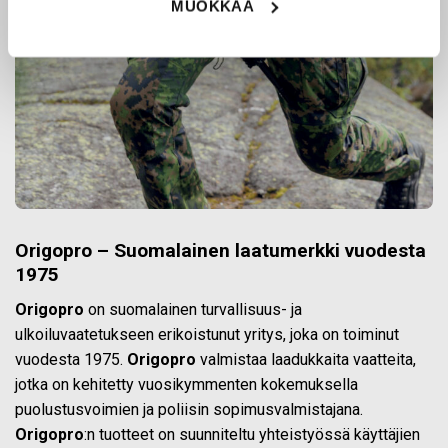
MUOKKAA
Origopro – Suomalainen laatumerkki vuodesta
1975
Origopro
on suomalainen turvallisuus- ja
ulkoiluvaatetukseen erikoistunut yritys, joka on toiminut
vuodesta 1975.
Origopro
valmistaa laadukkaita vaatteita,
jotka on kehitetty vuosikymmenten kokemuksella
puolustusvoimien ja poliisin sopimusvalmistajana.
Origopro
:n tuotteet on suunniteltu yhteistyössä käyttäjien