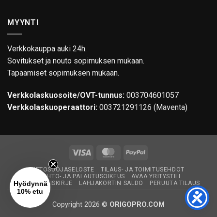
MYYNTI
Verkkokauppa auki 24h.
Sovitukset ja nouto sopimuksen mukaan.
Tapaamiset sopimuksen mukaan.
Verkkolaskuosoite/OVT-tunnus:
003704601057
Verkkolaskuoperaattori:
003721291126 (Maventa)
Visa
MasterCard
PayPal
TIETOSUOJASELOSTE
TILAUS- JA TOIMITUSEHDOT
VAIHTO- JA PALAUTUSOIKEUS
AVAA YRITYSTILI
Hyödynnä
TILAA UUTISKIRJE
LAHJAKORTIN SALDO
PERUUTA TILAUS
10% etu
Copyright 2026 ©
ORIGOPRO.COM