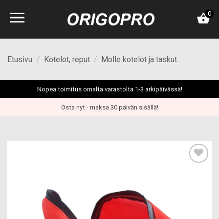
Skip
0
to
content
Etusivu
/
Kotelot, reput
/
Molle kotelot ja taskut
Nopea toimitus omalta varastolta 1-3 arkipäivässä!
Osta nyt - maksa 30 päivän sisällä!
Add to
wishlist