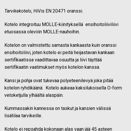
Tarvikekotelo
, HiVis EN 20471 oranssi.
Kotelo integroituu MOLLE-kiinityksellä ensihoitoliiviliivi
etuosassa oleviiin MOLLE-nauhoihin.
Kotelon on valmistettu samasta kankaasta kuin oranssi
ensihoitoliivi, joten kotelo ei peitä heijastavan kankaan
sertifikaatissa vaadittavaa osuutta ja liivi täyttää
sertifikaatin vaatimukset myös kotelon kanssa.
Kansi ja pohja ovat tukevaa polyeteenilevyä joka pitää
kotelon ryhdikäänä. Kotelo aukeaa kaksilukoisella O-form
vetoketjulla ylhäältä alaspäin.
Kummassakin kannessa on taskut ja kansien välissä
lisätilaa tarvikeille.
Kotelo ei repsahda kokonaan alas vaan jää 45 asteen