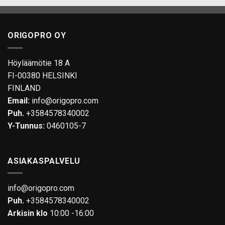
ORIGOPRO OY
Höyläämötie 18 A
FI-00380 HELSINKI
FINLAND
Email:
info@origopro.com
Puh.
+3584578340002
Y-Tunnus:
0460105-7
ASIAKASPALVELU
info@origopro.com
Puh.
+3584578340002
Arkisin klo
10:00 -16:00