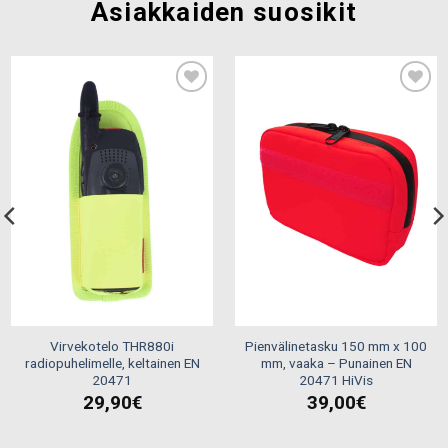
Asiakkaiden suosikit
Add to
Add to
wishlist
wishlist
Virvekotelo THR880i
Pienvälinetasku 150 mm x 100
radiopuhelimelle, keltainen EN
mm, vaaka – Punainen EN
20471
20471 HiVis
29,90
€
39,00
€