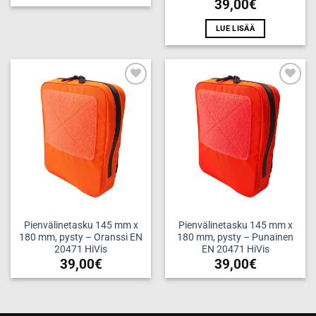
39,00
€
LUE LISÄÄ
Add to
Add to
wishlist
wishlist
Pienvälinetasku 145 mm x
Pienvälinetasku 145 mm x
180 mm, pysty – Oranssi EN
180 mm, pysty – Punainen
20471 HiVis
EN 20471 HiVis
39,00
€
39,00
€