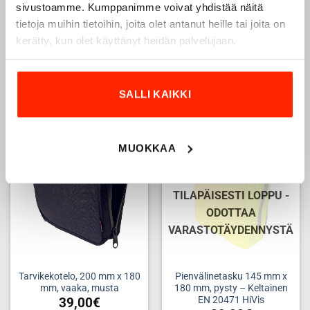
sivustoamme. Kumppanimme voivat yhdistää näitä
Tarvikekotelo, 200 mm x 180
Tarvikekotelo, 200 mm x 180
tietoja muihin tietoihin, joita olet antanut heille tai joita on
mm, vaaka, HiVis EN 20471
mm, vaaka, HiVis EN 20471
kerätty, kun olet käyttänyt heidän palvelujaan.
– Oranssi EN 20471 HiVis
– Punainen EN 20471 HiVis
39,00
€
39,00
€
LUE LISÄÄ
LUE LISÄÄ
SALLI KAIKKI
MUOKKAA
Add to
Add to
wishlist
wishlist
TILAPÄISESTI LOPPU -
ODOTTAA
VARASTOTÄYDENNYSTÄ
Tarvikekotelo, 200 mm x 180
Pienvälinetasku 145 mm x
mm, vaaka, musta
180 mm, pysty – Keltainen
EN 20471 HiVis
39,00
€