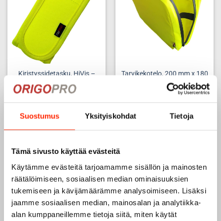
Kiristyssidetasku, HiVis –
Tarvikekotelo, 200 mm x 180
Keltainen EN 20471
mm, vaaka, HiVis EN 20471
– Keltainen EN 20471 HiVis
25,60
€
39,00
€
Suostumus
Yksityiskohdat
Tietoja
Add to
Add to
Tämä sivusto käyttää evästeitä
wishlist
wishlist
Käytämme evästeitä tarjoamamme sisällön ja mainosten
TILAPÄISESTI LOPPU -
TILAPÄISESTI LOPPU -
räätälöimiseen, sosiaalisen median ominaisuuksien
tukemiseen ja kävijämäärämme analysoimiseen. Lisäksi
ODOTTAA
ODOTTAA
jaamme sosiaalisen median, mainosalan ja analytiikka-
VARASTOTÄYDENNYSTÄ
VARASTOTÄYDENNYSTÄ
alan kumppaneillemme tietoja siitä, miten käytät