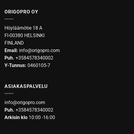
ORIGOPRO OY
Höyläämötie 18 A
FI-00380 HELSINKI
FINLAND
Email:
info@origopro.com
Puh.
+3584578340002
Y-Tunnus:
0460105-7
ASIAKASPALVELU
info@origopro.com
Puh.
+3584578340002
Arkisin klo
10:00 -16:00